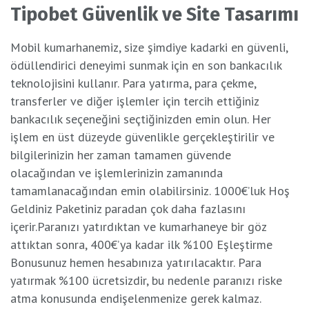
Tipobet Güvenlik ve Site Tasarımı
Mobil kumarhanemiz, size şimdiye kadarki en güvenli,
ödüllendirici deneyimi sunmak için en son bankacılık
teknolojisini kullanır. Para yatırma, para çekme,
transferler ve diğer işlemler için tercih ettiğiniz
bankacılık seçeneğini seçtiğinizden emin olun. Her
işlem en üst düzeyde güvenlikle gerçekleştirilir ve
bilgilerinizin her zaman tamamen güvende
olacağından ve işlemlerinizin zamanında
tamamlanacağından emin olabilirsiniz. 1000€’luk Hoş
Geldiniz Paketiniz paradan çok daha fazlasını
içerir.Paranızı yatırdıktan ve kumarhaneye bir göz
attıktan sonra, 400€’ya kadar ilk %100 Eşleştirme
Bonusunuz hemen hesabınıza yatırılacaktır. Para
yatırmak %100 ücretsizdir, bu nedenle paranızı riske
atma konusunda endişelenmenize gerek kalmaz.