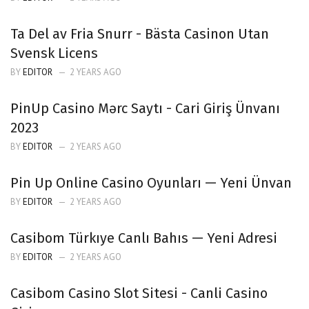
Ta Del av Fria Snurr - Bästa Casinon Utan
Svensk Licens
BY
EDITOR
2 YEARS AGO
PinUp Casino Mərc Saytı - Cari Giriş Ünvanı
2023
BY
EDITOR
2 YEARS AGO
Pin Up Online Casino Oyunları — Yeni Ünvan
BY
EDITOR
2 YEARS AGO
Casibom Türkıye Canlı Bahıs — Yeni Adresi
BY
EDITOR
2 YEARS AGO
Casibom Casino Slot Sitesi - Canli Casino