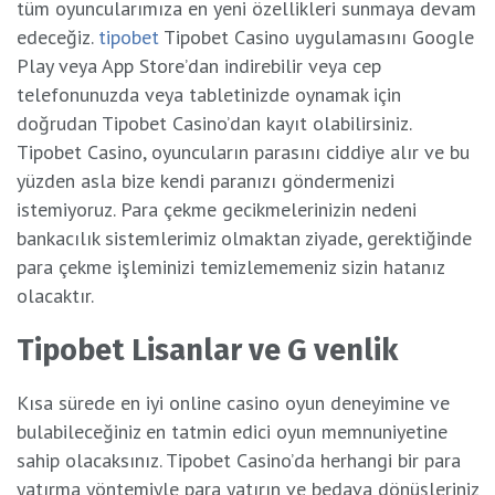
tüm oyuncularımıza en yeni özellikleri sunmaya devam
edeceğiz.
tipobet
Tipobet Casino uygulamasını Google
Play veya App Store’dan indirebilir veya cep
telefonunuzda veya tabletinizde oynamak için
doğrudan Tipobet Casino’dan kayıt olabilirsiniz.
Tipobet Casino, oyuncuların parasını ciddiye alır ve bu
yüzden asla bize kendi paranızı göndermenizi
istemiyoruz. Para çekme gecikmelerinizin nedeni
bankacılık sistemlerimiz olmaktan ziyade, gerektiğinde
para çekme işleminizi temizlememeniz sizin hatanız
olacaktır.
Tipobet Lisanlar ve G venlik
Kısa sürede en iyi online casino oyun deneyimine ve
bulabileceğiniz en tatmin edici oyun memnuniyetine
sahip olacaksınız. Tipobet Casino’da herhangi bir para
yatırma yöntemiyle para yatırın ve bedava dönüşleriniz