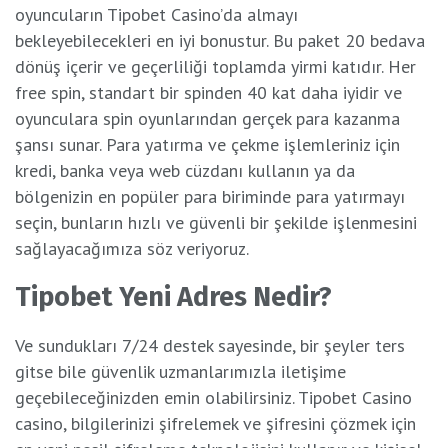
oyuncuların Tipobet Casino’da almayı
bekleyebilecekleri en iyi bonustur. Bu paket 20 bedava
dönüş içerir ve geçerliliği toplamda yirmi katıdır. Her
free spin, standart bir spinden 40 kat daha iyidir ve
oyunculara spin oyunlarından gerçek para kazanma
şansı sunar. Para yatırma ve çekme işlemleriniz için
kredi, banka veya web cüzdanı kullanın ya da
bölgenizin en popüler para biriminde para yatırmayı
seçin, bunların hızlı ve güvenli bir şekilde işlenmesini
sağlayacağımıza söz veriyoruz.
Tipobet Yeni Adres Nedir?
Ve sundukları 7/24 destek sayesinde, bir şeyler ters
gitse bile güvenlik uzmanlarımızla iletişime
geçebileceğinizden emin olabilirsiniz. Tipobet Casino
casino, bilgilerinizi şifrelemek ve şifresini çözmek için