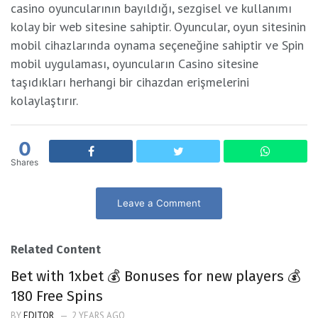
casino oyuncularının bayıldığı, sezgisel ve kullanımı
kolay bir web sitesine sahiptir. Oyuncular, oyun sitesinin
mobil cihazlarında oynama seçeneğine sahiptir ve Spin
mobil uygulaması, oyuncuların Casino sitesine
taşıdıkları herhangi bir cihazdan erişmelerini
kolaylaştırır.
0
Shares
Leave a Comment
Related Content
Bet with 1xbet 💰 Bonuses for new players 💰
180 Free Spins
BY
EDITOR
2 YEARS AGO