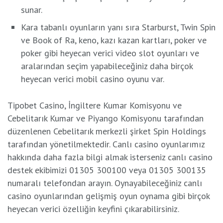
sunar.
Kara tabanlı oyunların yanı sıra Starburst, Twin Spin
ve Book of Ra, keno, kazı kazan kartları, poker ve
poker gibi heyecan verici video slot oyunları ve
aralarından seçim yapabileceğiniz daha birçok
heyecan verici mobil casino oyunu var.
Tipobet Casino, İngiltere Kumar Komisyonu ve
Cebelitarık Kumar ve Piyango Komisyonu tarafından
düzenlenen Cebelitarık merkezli şirket Spin Holdings
tarafından yönetilmektedir. Canlı casino oyunlarımız
hakkında daha fazla bilgi almak isterseniz canlı casino
destek ekibimizi 01305 300100 veya 01305 300135
numaralı telefondan arayın. Oynayabileceğiniz canlı
casino oyunlarından gelişmiş oyun oynama gibi birçok
heyecan verici özelliğin keyfini çıkarabilirsiniz.