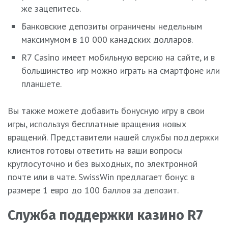
же зацепитесь.
Банковские депозиты ограничены недельным
максимумом в 10 000 канадских долларов.
R7 Casino имеет мобильную версию на сайте, и в
большинство игр можно играть на смартфоне или
планшете.
Вы также можете добавить бонусную игру в свои
игры, используя бесплатные вращения новых
вращений. Представители нашей службы поддержки
клиентов готовы ответить на ваши вопросы
круглосуточно и без выходных, по электронной
почте или в чате. SwissWin предлагает бонус в
размере 1 евро до 100 баллов за депозит.
Служба поддержки казино R7