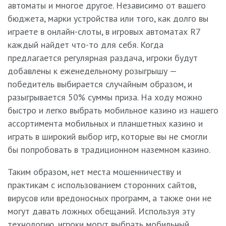
автоматы и многое другое. Независимо от вашего
бюджета, марки устройства или того, как долго вы
играете в онлайн-слоты, в игровых автоматах R7
каждый найдет что-то для себя. Когда
предлагается регулярная раздача, игроки будут
добавлены к еженедельному розыгрышу —
победитель выбирается случайным образом, и
разыгрывается 50% суммы приза. На ходу можно
быстро и легко выбрать мобильное казино из нашего
ассортимента мобильных и планшетных казино и
играть в широкий выбор игр, которые вы не смогли
бы попробовать в традиционном наземном казино.
Таким образом, нет места мошенничеству и
практикам с использованием сторонних сайтов,
вирусов или вредоносных программ, а также они не
могут давать ложных обещаний. Используя эту
технологию, игроки могут выбрать мобильный