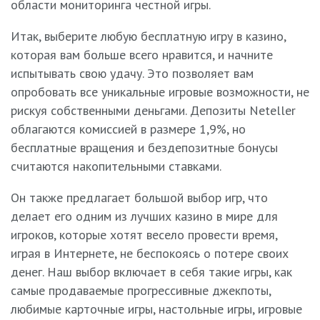
области мониторинга честной игры.
Итак, выберите любую бесплатную игру в казино,
которая вам больше всего нравится, и начните
испытывать свою удачу. Это позволяет вам
опробовать все уникальные игровые возможности, не
рискуя собственными деньгами. Депозиты Neteller
облагаются комиссией в размере 1,9%, но
бесплатные вращения и бездепозитные бонусы
считаются накопительными ставками.
Он также предлагает большой выбор игр, что
делает его одним из лучших казино в мире для
игроков, которые хотят весело провести время,
играя в Интернете, не беспокоясь о потере своих
денег. Наш выбор включает в себя такие игры, как
самые продаваемые прогрессивные джекпоты,
любимые карточные игры, настольные игры, игровые