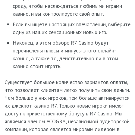
среду, чтобы наслаждаться любимыми играми
казино, и вы контролируете свой опыт.
Если вы ищете настоящих впечатлений, выберите
одну из наших сенсационных новых игр.
Наконец, в этом обзоре R7 Casino будут
перечислены плюсы и минусы этого онлайн-
казино, а также то, действительно ли в этом
казино стоит играть.
Существует большое количество вариантов оплаты,
что позволяет клиентам легко получить свои деньги.
Чем больше у них игроков, тем больше активируется
их джекпот казино R7. Только новые игроки имеют
доступ к приветственному бонусу в R7 Casino. Мы
являемся членом eCOGRA, независимой аудиторской
компании, которая является мировым лидером в