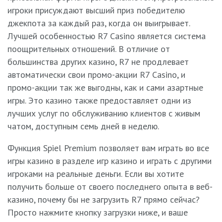
игроки присуждают высший приз победителю
джекпота за каждый раз, когда он выигрывает.
Лучшей особенностью R7 Casino является система
поощрительных отношений. В отличие от
большинства других казино, R7 не продлевает
автоматически свои промо-акции R7 Casino, и
промо-акции так же выгодны, как и сами азартные
игры. Это казино также предоставляет одни из
лучших услуг по обслуживанию клиентов с живым
чатом, доступным семь дней в неделю.
Функция Spiel Premium позволяет вам играть во все
игры казино в разделе игр казино и играть с другими
игроками на реальные деньги. Если вы хотите
получить больше от своего последнего опыта в веб-
казино, почему бы не загрузить R7 прямо сейчас?
Просто нажмите кнопку загрузки ниже, и ваше