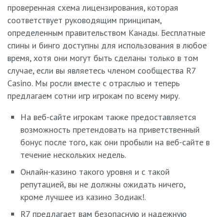
проверенная схема лицензирования, которая
соответствует руководящим принципам,
определенным правительством Канады. Бесплатные
спины и бинго доступны для использования в любое
время, хотя они могут быть сделаны только в том
случае, если вы являетесь членом сообщества R7
Casino. Мы росли вместе с отраслью и теперь
предлагаем сотни игр игрокам по всему миру.
На веб-сайте игрокам также предоставляется
возможность претендовать на приветственный
бонус после того, как они пробыли на веб-сайте в
течение нескольких недель.
Онлайн-казино такого уровня и с такой
репутацией, вы не должны ожидать ничего,
кроме лучшее из казино Зодиак!.
R7 предлагает вам безопасную и надежную