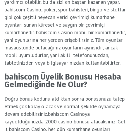
yardımcı olabilir, bu da sizi en baştan kazanan yapar.
bahiscom Casino, poker, spor bahisleri, bingo ve slotlar
gibi çok çeşitli heyecan verici çevrimiçi kumarhane
oyunları sunan küresel ve saygın bir çevrimiçi
kumarhanedir. bahiscom Casino mobil bir kumarhanedir,
yani oyunlarına her yerden erişebilirsiniz. Tüm oyunlar
masaüstünde bulacağınız oyunların aynısıdır, ancak
mobil uyumludurlar, yani akıllı telefonunuzdan,
tabletinizden veya bilgisayarınızdan kullanılabilirler.
bahiscom Üyelik Bonusu Hesaba
Gelmediğinde Ne Olur?
Doğru bonus kodunu aldıktan sonra bonusunuzu talep
etmek çok kolay olacak ve normal şekilde oynamaya
devam edebilirsiniz.bahiscom Casinoya
kaydolduğunuzda 2000 casino bonusu alacaksınız. Get
it bahiscom Casino, her gün kumarhane oyunları