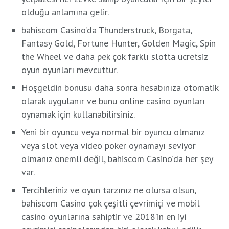
olduğu anlamına gelir.
bahiscom Casino’da Thunderstruck, Borgata,
Fantasy Gold, Fortune Hunter, Golden Magic, Spin
the Wheel ve daha pek çok farklı slotta ücretsiz
oyun oyunları mevcuttur.
Hoşgeldin bonusu daha sonra hesabınıza otomatik
olarak uygulanır ve bunu online casino oyunları
oynamak için kullanabilirsiniz.
Yeni bir oyuncu veya normal bir oyuncu olmanız
veya slot veya video poker oynamayı seviyor
olmanız önemli değil, bahiscom Casino’da her şey
var.
Tercihleriniz ve oyun tarzınız ne olursa olsun,
bahiscom Casino çok çeşitli çevrimiçi ve mobil
casino oyunlarına sahiptir ve 2018’in en iyi