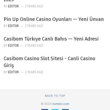
BY
EDITOR
2 YEARS AGO
Pin Up Online Casino Oyunları — Yeni Ünvan
BY
EDITOR
2 YEARS AGO
Casibom Türkıye Canlı Bahıs — Yeni Adresi
BY
EDITOR
2 YEARS AGO
Casibom Casino Slot Sitesi - Canli Casino
Giriş
BY
EDITOR
2 YEARS AGO
BACK TO TOP
© 2024
iromatv.com