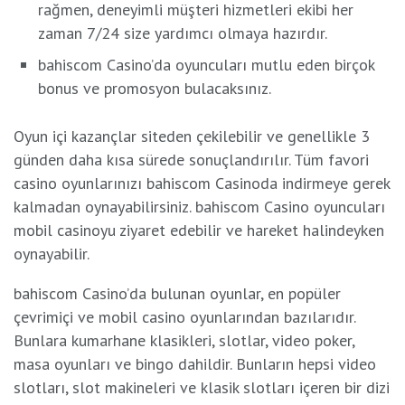
rağmen, deneyimli müşteri hizmetleri ekibi her
zaman 7/24 size yardımcı olmaya hazırdır.
bahiscom Casino’da oyuncuları mutlu eden birçok
bonus ve promosyon bulacaksınız.
Oyun içi kazançlar siteden çekilebilir ve genellikle 3
günden daha kısa sürede sonuçlandırılır. Tüm favori
casino oyunlarınızı bahiscom Casinoda indirmeye gerek
kalmadan oynayabilirsiniz. bahiscom Casino oyuncuları
mobil casinoyu ziyaret edebilir ve hareket halindeyken
oynayabilir.
bahiscom Casino’da bulunan oyunlar, en popüler
çevrimiçi ve mobil casino oyunlarından bazılarıdır.
Bunlara kumarhane klasikleri, slotlar, video poker,
masa oyunları ve bingo dahildir. Bunların hepsi video
slotları, slot makineleri ve klasik slotları içeren bir dizi