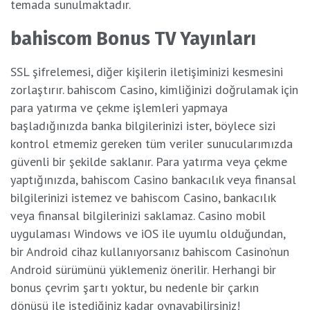
temada sunulmaktadır.
bahiscom Bonus TV Yayınları
SSL şifrelemesi, diğer kişilerin iletişiminizi kesmesini
zorlaştırır. bahiscom Casino, kimliğinizi doğrulamak için
para yatırma ve çekme işlemleri yapmaya
başladığınızda banka bilgilerinizi ister, böylece sizi
kontrol etmemiz gereken tüm veriler sunucularımızda
güvenli bir şekilde saklanır. Para yatırma veya çekme
yaptığınızda, bahiscom Casino bankacılık veya finansal
bilgilerinizi istemez ve bahiscom Casino, bankacılık
veya finansal bilgilerinizi saklamaz. Casino mobil
uygulaması Windows ve iOS ile uyumlu olduğundan,
bir Android cihaz kullanıyorsanız bahiscom Casino’nun
Android sürümünü yüklemeniz önerilir. Herhangi bir
bonus çevrim şartı yoktur, bu nedenle bir çarkın
dönüşü ile istediğiniz kadar oynayabilirsiniz!