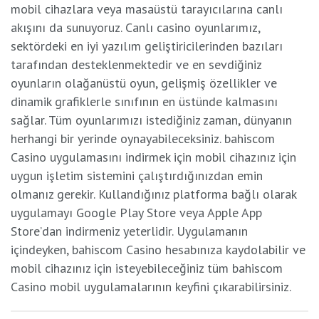
mobil cihazlara veya masaüstü tarayıcılarına canlı
akışını da sunuyoruz. Canlı casino oyunlarımız,
sektördeki en iyi yazılım geliştiricilerinden bazıları
tarafından desteklenmektedir ve en sevdiğiniz
oyunların olağanüstü oyun, gelişmiş özellikler ve
dinamik grafiklerle sınıfının en üstünde kalmasını
sağlar. Tüm oyunlarımızı istediğiniz zaman, dünyanın
herhangi bir yerinde oynayabileceksiniz. bahiscom
Casino uygulamasını indirmek için mobil cihazınız için
uygun işletim sistemini çalıştırdığınızdan emin
olmanız gerekir. Kullandığınız platforma bağlı olarak
uygulamayı Google Play Store veya Apple App
Store’dan indirmeniz yeterlidir. Uygulamanın
içindeyken, bahiscom Casino hesabınıza kaydolabilir ve
mobil cihazınız için isteyebileceğiniz tüm bahiscom
Casino mobil uygulamalarının keyfini çıkarabilirsiniz.