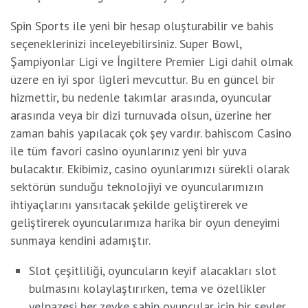
Spin Sports ile yeni bir hesap oluşturabilir ve bahis
seçeneklerinizi inceleyebilirsiniz. Super Bowl,
Şampiyonlar Ligi ve İngiltere Premier Ligi dahil olmak
üzere en iyi spor ligleri mevcuttur. Bu en güncel bir
hizmettir, bu nedenle takımlar arasında, oyuncular
arasında veya bir dizi turnuvada olsun, üzerine her
zaman bahis yapılacak çok şey vardır. bahiscom Casino
ile tüm favori casino oyunlarınız yeni bir yuva
bulacaktır. Ekibimiz, casino oyunlarımızı sürekli olarak
sektörün sunduğu teknolojiyi ve oyuncularımızın
ihtiyaçlarını yansıtacak şekilde geliştirerek ve
geliştirerek oyuncularımıza harika bir oyun deneyimi
sunmaya kendini adamıştır.
Slot çeşitliliği, oyuncuların keyif alacakları slot
bulmasını kolaylaştırırken, tema ve özellikler
yelpazesi her zevke sahip oyuncular için bir şeyler