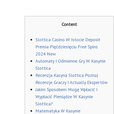
Content
Slottica Casino W Istocie Deposit
Premia Pięćdziesięciu Free Spins
2024 New
Automaty I Odmienne Gry W Kasynie
Slottica
Recenzja Kasyna Slottica Poznaj
Recenzje Graczy I Actually Ekspertów
Jakim Sposobem Mogę Wpłacić I
Wypłacić Pieniądze W Kasynie
Slottica?
Matematyka W Kasynie