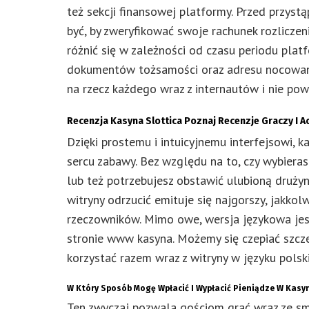
też sekcji finansowej platformy. Przed przys
być, by zweryfikować swoje rachunek rozlicze
różnić się w zależności od czasu periodu pla
dokumentów tożsamości oraz adresu nocowania
na rzecz każdego wraz z internautów i nie po
Recenzja Kasyna Slottica Poznaj Recenzje Graczy I A
Dzięki prostemu i intuicyjnemu interfejsowi, 
sercu zabawy. Bez względu na to, czy wybiera
lub też potrzebujesz obstawić ulubioną drużynę
witryny odrzucić emituje się najgorszy, jakko
rzeczowników. Mimo owe, wersja językowa jes
stronie www kasyna. Możemy się czepiać szc
korzystać razem wraz z witryny w języku pols
W Który Sposób Mogę Wpłacić I Wypłacić Pieniądze W Kasyn
Ten zwyczaj pozwala gościom grać wraz ze s