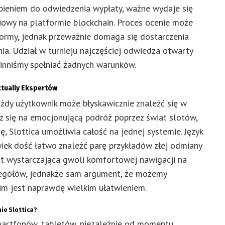
tąpieniem do odwiedzenia wypłaty, ważne wydaje się
niowy na platformie blockchain. Proces ocenie może
tformy, jednak przeważnie domaga się dostarczenia
. Udział w turnieju najczęściej odwiedza otwarty
winniśmy spełniać żadnych warunków.
ctually Ekspertów
każdy użytkownik może błyskawicznie znaleźć się w
sz się na emocjonującą podróż poprzez świat slotów,
, Slottica umożliwia całość na jednej systemie. Język
lwiek dość łatwo znaleźć parę przykładów złej odmiany
t wystarczająca gwoli komfortowej nawigacji na
zegółów, jednakże sam argument, że możemy
kim jest naprawdę wielkim ułatwieniem.
ie Slottica?
martfonów, tabletów, niezależnie od momentu