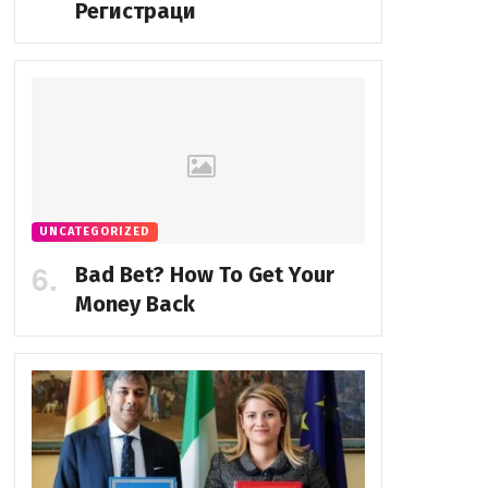
Регистраци
UNCATEGORIZED
Bad Bet? How To Get Your
Money Back