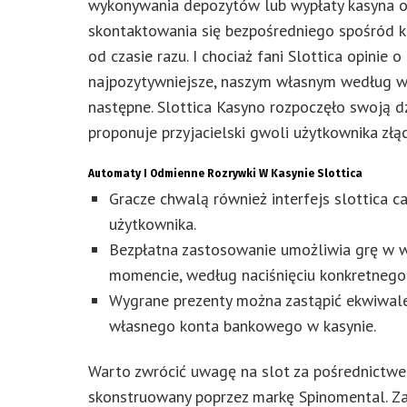
wykonywania depozytów lub wypłaty kasyna o
skontaktowania się bezpośredniego spośród k
od czasie razu. I chociaż fani Slottica opini
najpozytywniejsze, naszym własnym według ws
następne. Slottica Kasyno rozpoczęło swoją 
proponuje przyjacielski gwoli użytkownika zł
Automaty I Odmienne Rozrywki W Kasynie Slottica
Gracze chwalą również interfejs slottica ca
użytkownika.
Bezpłatna zastosowanie umożliwia grę w 
momencie, według naciśnięciu konkretnego
Wygrane prezenty można zastąpić ekwiwal
własnego konta bankowego w kasynie.
Warto zwrócić uwagę na slot za pośrednictwem
skonstruowany poprzez markę Spinomental. Za