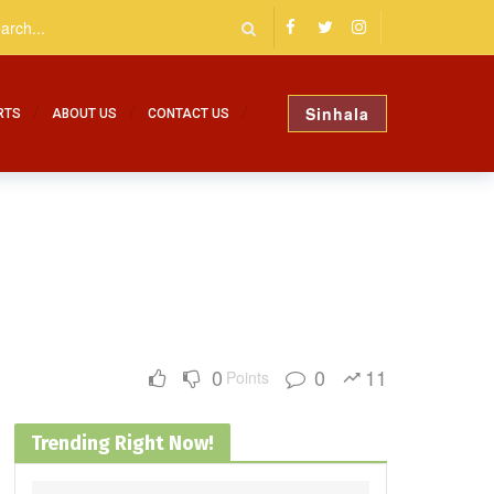
Sinhala
RTS
ABOUT US
CONTACT US
0
0
11
Points
Trending Right Now!