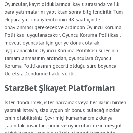
Oyuncular, kayıt olduklarında, kayıt sırasında ve ilk
para yatırmalarını yaptıktan sonra bilgilendirilir. Tüm
ek para yatırma işlemlerinin 48 saat içinde
onaylanması gerekecek ve ardından Oyuncu Koruma
Politikası uygulanacaktır. Oyuncu Koruma Politikası,
mevcut oyuncular için geriye dönük olarak
uygulanacaktır. Oyuncu Koruma Politikası sürecinin
tamamlanmasının ardından, oyunculara Oyuncu
Koruma Politikasının geçerli olduğu süre boyunca
Ücretsiz Döndürme hakkı verilir.
StarzBet Şikayet Platformları
İster döndürmek, ister harcamak veya her ikisini birden
yapmak isteyin, size uygun bir bonus bulacağınızdan
emin olabilirsiniz. Çevrimiçi kumarhanemiz dünya
çapındaki insanlar içindir ve oyuncularımızın meşgul