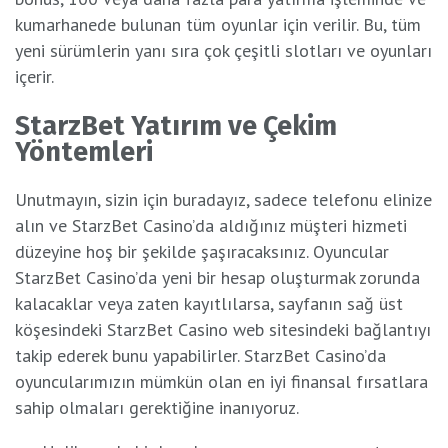
kumarhanede bulunan tüm oyunlar için verilir. Bu, tüm
yeni sürümlerin yanı sıra çok çeşitli slotları ve oyunları
içerir.
StarzBet Yatırım ve Çekim
Yöntemleri
Unutmayın, sizin için buradayız, sadece telefonu elinize
alın ve StarzBet Casino’da aldığınız müşteri hizmeti
düzeyine hoş bir şekilde şaşıracaksınız. Oyuncular
StarzBet Casino’da yeni bir hesap oluşturmak zorunda
kalacaklar veya zaten kayıtlılarsa, sayfanın sağ üst
köşesindeki StarzBet Casino web sitesindeki bağlantıyı
takip ederek bunu yapabilirler. StarzBet Casino’da
oyuncularımızın mümkün olan en iyi finansal fırsatlara
sahip olmaları gerektiğine inanıyoruz.