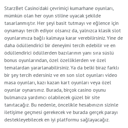
StarzBet Casino’daki çevrimiçi kumarhane oyunları,
mümkün olan her oyun stiline uyacak şekilde
tasarlanmıştır. Her şeyi basit tutmayı ve eğlence için
oynamayı tercih ediyor olsanız da, yalnızca klasik slot
oyunlarımıza bağlı kalmaya karar verebilirsiniz. Yine de
daha ödüllendirici bir deneyimi tercih edebilir ve en
ödüllendirici ödüllerden bazılarının yanı sıra süslü
bonus oyunlarından, özel özelliklerden ve özel
temalardan yararlanabilirsiniz. Ya da belki biraz farklı
bir şey tercih edersiniz ve en son slot oyunları video
masa oyunları, kazı kazan kart oyunları veya özel
oyunlar oynarsınız. Burada, birçok casino oyunu
bulmanıza yardımcı olabilecek güzel bir site
tanıtacağız. Bu nedenle, öncelikle hesabınızın sizinle
iletişime geçmesi gerekecek ve burada gerçek parayı
destekleyebilecek en iyi platformu sağlayacağız.