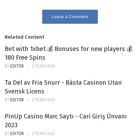
Leave a Comment
Related Content
Bet with 1xbet 💰 Bonuses for new players 💰
180 Free Spins
BY
EDITOR
2 YEARS AGO
Ta Del av Fria Snurr - Bästa Casinon Utan
Svensk Licens
BY
EDITOR
2 YEARS AGO
PinUp Casino Mərc Saytı - Cari Giriş Ünvanı
2023
BY
EDITOR
2 YEARS AGO