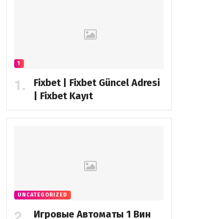
1
Fixbet | Fixbet Güncel Adresi
| Fixbet Kayıt
UNCATEGORIZED
Игровые Автоматы 1 Вин