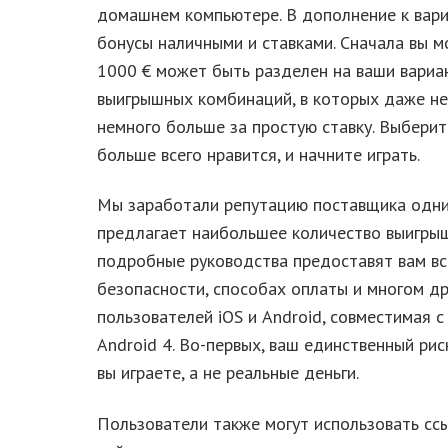
домашнем компьютере. В дополнение к вари
бонусы наличными и ставками. Сначала вы м
1000 € может быть разделен на ваши вариа
выигрышных комбинаций, в которых даже не
немного больше за простую ставку. Выберит
больше всего нравится, и начните играть.
Мы заработали репутацию поставщика одних
предлагает наибольшее количество выигрыш
подробные руководства предоставят вам в
безопасности, способах оплаты и многом дру
пользователей iOS и Android, совместимая с
Android 4. Во-первых, ваш единственный ри
вы играете, а не реальные деньги.
Пользователи также могут использовать ссы