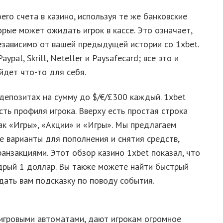
его счета в казино, используя те же банковские
рые может ожидать игрок в кассе. Это означает,
езависимо от вашей предыдущей истории со 1xbet.
pal, Skrill, Neteller и Paysafecard; все это и
йдет что-то для себя.
депозитах на сумму до $/€/£300 каждый. 1xbet
сть профиля игрока. Вверху есть простая строка
ак «Игры», «Акции» и «Игры». Мы предлагаем
е варианты для пополнения и снятия средств,
нзакциями. Этот обзор казино 1xbet показал, что
дрый 1 доллар. Вы также можете найти быстрый
дать вам подсказку по поводу события.
 игровыми автоматами, дают игрокам огромное