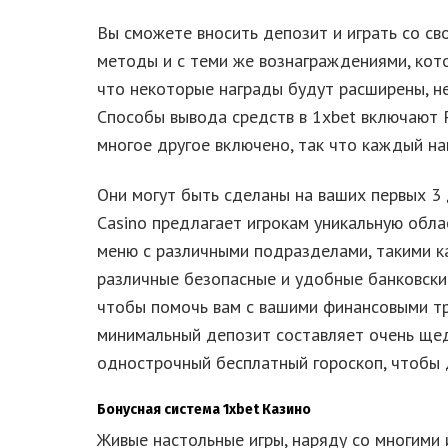
Вы сможете вносить депозит и играть со сво
методы и с теми же вознаграждениями, кото
что некоторые награды будут расширены, н
Способы вывода средств в 1xbet включают Pay
многое другое включено, так что каждый на
Они могут быть сделаны на ваших первых 3 
Casino предлагает игрокам уникальную обла
меню с различными подразделами, такими к
различные безопасные и удобные банковски
чтобы помочь вам с вашими финансовыми тра
минимальный депозит составляет очень ще
однострочный бесплатный гороскоп, чтобы 
Бонусная система 1xbet Казино
Живые настольные игры, наряду со многими