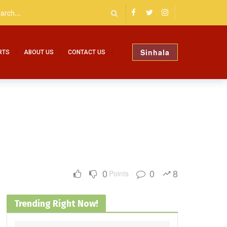
Sinhala
RTS
ABOUT US
CONTACT US
0
0
8
Points
Trending Right Now!