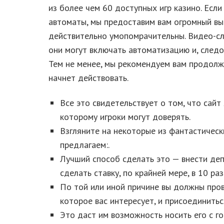
из более чем 60 доступных игр казино. Если 
автоматы, мы предоставим вам огромный вы
действительно умопомрачительны. Видео-сл
они могут включать автоматизацию и, след
Тем не менее, мы рекомендуем вам продолжа
начнет действовать.
Все это свидетельствует о том, что сай
которому игроки могут доверять.
Взгляните на некоторые из фантастическ
предлагаем:.
Лучший способ сделать это — внести деп
сделать ставку, по крайней мере, в 10 
По той или иной причине вы должны пров
которое вас интересует, и присоединитьс
Это даст им возможность носить его с го