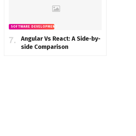
SOFTWARE DEVELOPMENT
Angular Vs React: A Side-by-
side Comparison