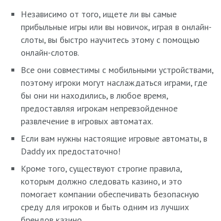
Независимо от того, ищете ли вы самые
прибыльные игры или вы новичок, играя в онлайн-
слоты, вы быстро научитесь этому с помощью
онлайн-слотов.
Все они совместимы с мобильными устройствами,
поэтому игроки могут наслаждаться играми, где
бы они ни находились, в любое время,
предоставляя игрокам непревзойденное
развлечение в игровых автоматах.
Если вам нужны настоящие игровые автоматы, в
Daddy их предостаточно!
Кроме того, существуют строгие правила,
которым должно следовать казино, и это
помогает компании обеспечивать безопасную
среду для игроков и быть одним из лучших
брендов казино.