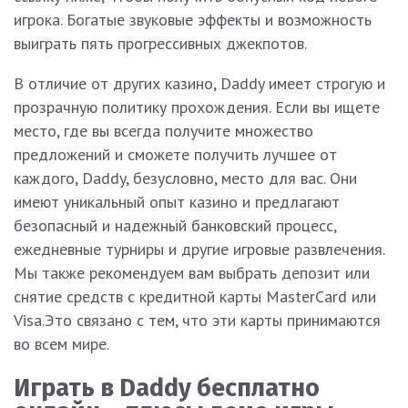
игрока. Богатые звуковые эффекты и возможность
выиграть пять прогрессивных джекпотов.
В отличие от других казино, Daddy имеет строгую и
прозрачную политику прохождения. Если вы ищете
место, где вы всегда получите множество
предложений и сможете получить лучшее от
каждого, Daddy, безусловно, место для вас. Они
имеют уникальный опыт казино и предлагают
безопасный и надежный банковский процесс,
ежедневные турниры и другие игровые развлечения.
Мы также рекомендуем вам выбрать депозит или
снятие средств с кредитной карты MasterCard или
Visa.Это связано с тем, что эти карты принимаются
во всем мире.
Играть в Daddy бесплатно