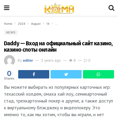
Home
2024
August
14
Daddy — Вход на официальный сайт казино
NEWS
Daddy — Вход на официальный сайт казино,
казино слоты онлайн
By
editor
2 years ago
8
0
0
Shares
Вы можете выбирать из популярных карточных игр:
техасский холдем, омаха хай-лоу, семикарточный
стад, трехкарточный покер и другие, а также доступ
к виртуальному блэкджеку и видеопокеру. Это
именно то, как мы хотим, чтобы вы играли, и нет