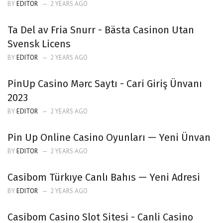
BY
EDITOR
2 YEARS AGO
Ta Del av Fria Snurr - Bästa Casinon Utan
Svensk Licens
BY
EDITOR
2 YEARS AGO
PinUp Casino Mərc Saytı - Cari Giriş Ünvanı
2023
BY
EDITOR
2 YEARS AGO
Pin Up Online Casino Oyunları — Yeni Ünvan
BY
EDITOR
2 YEARS AGO
Casibom Türkıye Canlı Bahıs — Yeni Adresi
BY
EDITOR
2 YEARS AGO
Casibom Casino Slot Sitesi - Canli Casino