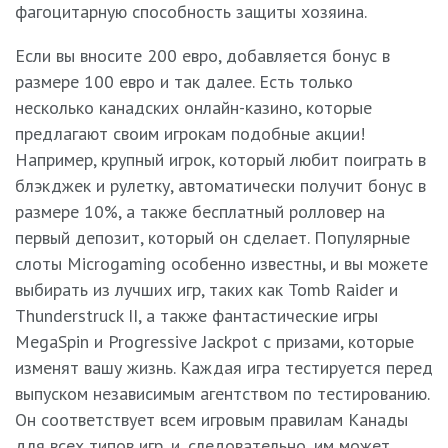
фагоцитарную способность защиты хозяина.
Если вы вносите 200 евро, добавляется бонус в
размере 100 евро и так далее. Есть только
несколько канадских онлайн-казино, которые
предлагают своим игрокам подобные акции!
Например, крупный игрок, который любит поиграть в
блэкджек и рулетку, автоматически получит бонус в
размере 10%, а также бесплатный ролловер на
первый депозит, который он сделает. Популярные
слоты Microgaming особенно известны, и вы можете
выбирать из лучших игр, таких как Tomb Raider и
Thunderstruck II, а также фантастические игры
MegaSpin и Progressive Jackpot с призами, которые
изменят вашу жизнь. Каждая игра тестируется перед
выпуском независимым агентством по тестированию.
Он соответствует всем игровым правилам Канады
для всех типов игр, и, следовательно, им может