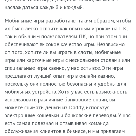
наслаждаться каждый и каждый.
Мобильные игры разработаны таким образом, чтобы
их было легко освоить как опытным игрокам на ПК,
так и обычным пользователям ПК, но при этом они
обеспечивают высокое качество игры. Независимо
от того, хотите ли вы играть в слоты, мобильные
игры или карточные игры с несколькими столами или
специальные игры казино, у нас есть все. Эти игры
предлагают лучший опыт игр в онлайн-казино,
поскольку они полностью безопасны и удобны для
мобильных устройств. Хотя у вас есть возможность
использовать различные банковские опции, вы
можете снимать деньги из Daddy, используя
электронные кошельки и банковские переводы. У нас
есть самая полезная и отзывчивая команда
обслуживания клиентов в бизнесе, и мы прилагаем