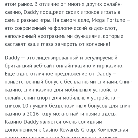
этом рынке. В отличие от многих других онлайн-
казино, Daddy поощряет своих игроков играть в
самые разные игры. На самом деле, Mega Fortune —
это современный мифологический видео-слот,
наполненный неотразимыми функциями, которые
заставят ваши глаза замереть от волнения!
Daddy — это лицензированный и регулируемый
британский веб-сайт онлайн-казино и игр казино.
Еще одно отличное предложение от Daddy —
приветственный бонус с бесплатными спинами. Спин-
казино, спин-казино для мобильных устройств
онлайн, спин-спорт для мобильных устройств —
список 10 лучших бездепозитных бонусов для спин-
казино в 2016 году можно найти прямо здесь.
Казино Daddy является очень солидным
дополнением к Casino Rewards Group. Комплексная
программа лояльности Spin позволяет игрокам