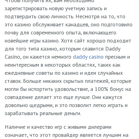
Чтобы получить их, вам необходимо
зарегистрировать новую учетную запись и
подтвердить свою личность. Несмотря на то, что
это казино обслуживает канадцев, оно подготовило
почву для современного опыта, включающего
новейшие игры казино. Хотя сайт хорошо подходит
для того типа казино, которым славится Daddy
Casino, он кажется немного
daddy casino
пресным и
неинтересным в некоторых областях, таких как
ежедневные советы по казино и идеи случайных
ставок. Больше никаких скрытых платежей, которые
могли бы испортить удовольствие, а 100% бонус на
совпадение делает это еще лучше. Они кажутся
довольно щедрыми, и это позволит легко играть и
зарабатывать реальные деньги.
Наличие и качество игр с живыми дилерами
означает, что этот провайдер является лучшим на