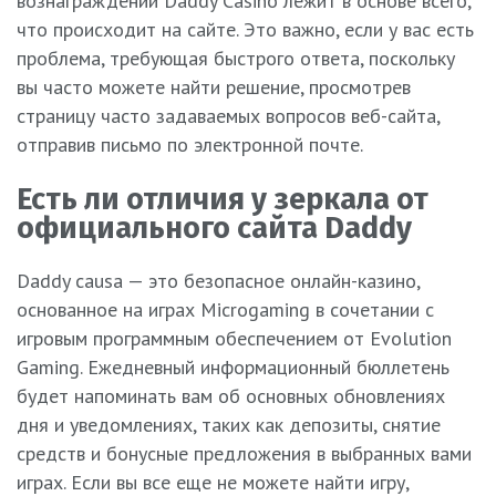
вознаграждений Daddy Casino лежит в основе всего,
что происходит на сайте. Это важно, если у вас есть
проблема, требующая быстрого ответа, поскольку
вы часто можете найти решение, просмотрев
страницу часто задаваемых вопросов веб-сайта,
отправив письмо по электронной почте.
Есть ли отличия у зеркала от
официального сайта Daddy
Daddy causa — это безопасное онлайн-казино,
основанное на играх Microgaming в сочетании с
игровым программным обеспечением от Evolution
Gaming. Ежедневный информационный бюллетень
будет напоминать вам об основных обновлениях
дня и уведомлениях, таких как депозиты, снятие
средств и бонусные предложения в выбранных вами
играх. Если вы все еще не можете найти игру,