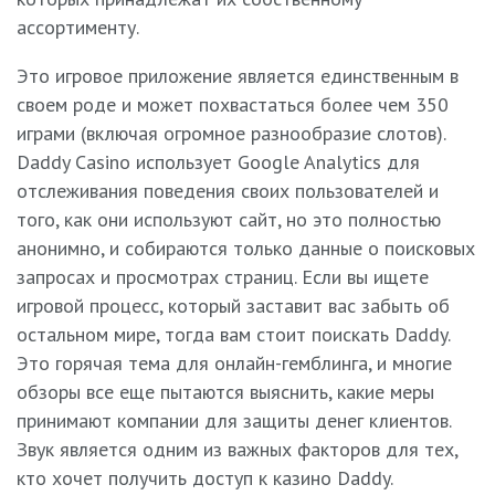
ассортименту.
Это игровое приложение является единственным в
своем роде и может похвастаться более чем 350
играми (включая огромное разнообразие слотов).
Daddy Casino использует Google Analytics для
отслеживания поведения своих пользователей и
того, как они используют сайт, но это полностью
анонимно, и собираются только данные о поисковых
запросах и просмотрах страниц. Если вы ищете
игровой процесс, который заставит вас забыть об
остальном мире, тогда вам стоит поискать Daddy.
Это горячая тема для онлайн-гемблинга, и многие
обзоры все еще пытаются выяснить, какие меры
принимают компании для защиты денег клиентов.
Звук является одним из важных факторов для тех,
кто хочет получить доступ к казино Daddy.