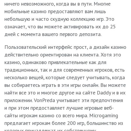
ничего невозможного, когда вы в пути. Многие
мобильные казино предоставляют вам лишь
небольшую и часто скудную коллекцию игр. Это
означает, что вы можете активировать их до 25
дней с момента вашего первого депозита.
Пользовательский интерфейс прост, а дизайн казино
действительно ориентирован на клиента. Хотя это
казино, одинаково привлекательные как для
традиционных, так и для современных игроков, есть
несколько вещей, которые следует учитывать, когда
вы собираетесь играть в эти игры онлайн. Вы можете
найти все это и многое другое на сайте Daddy и в их
приложении. VonPreda учитывает эти предпочтения
и при этом предоставляет лучшие игровые веб-
сайты игрокам казино со всего мира. Microgaming
предлагает игрокам более 200 игр, большинство из
которых принадлежат их собственному