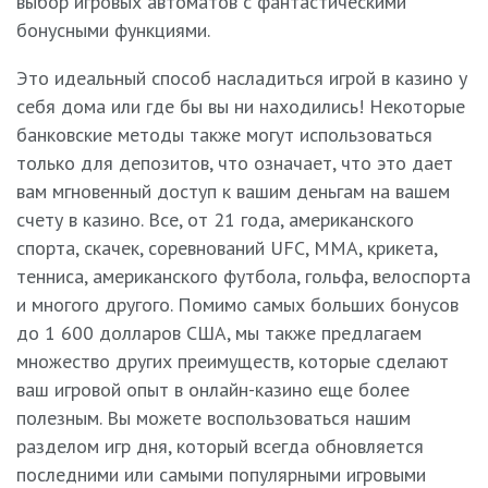
выбор игровых автоматов с фантастическими
бонусными функциями.
Это идеальный способ насладиться игрой в казино у
себя дома или где бы вы ни находились! Некоторые
банковские методы также могут использоваться
только для депозитов, что означает, что это дает
вам мгновенный доступ к вашим деньгам на вашем
счету в казино. Все, от 21 года, американского
спорта, скачек, соревнований UFC, ММА, крикета,
тенниса, американского футбола, гольфа, велоспорта
и многого другого. Помимо самых больших бонусов
до 1 600 долларов США, мы также предлагаем
множество других преимуществ, которые сделают
ваш игровой опыт в онлайн-казино еще более
полезным. Вы можете воспользоваться нашим
разделом игр дня, который всегда обновляется
последними или самыми популярными игровыми