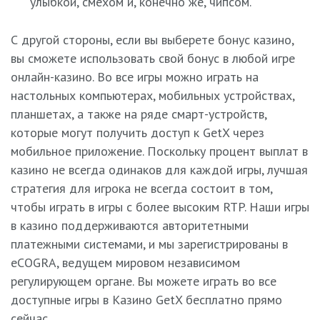
улыбкой, смехом и, конечно же, чипсом.
С другой стороны, если вы выберете бонус казино,
вы сможете использовать свой бонус в любой игре
онлайн-казино. Во все игры можно играть на
настольных компьютерах, мобильных устройствах,
планшетах, а также на ряде смарт-устройств,
которые могут получить доступ к GetX через
мобильное приложение. Поскольку процент выплат в
казино не всегда одинаков для каждой игры, лучшая
стратегия для игрока не всегда состоит в том,
чтобы играть в игры с более высоким RTP. Наши игры
в казино поддерживаются авторитетными
платежными системами, и мы зарегистрированы в
eCOGRA, ведущем мировом независимом
регулирующем органе. Вы можете играть во все
доступные игры в Казино GetX бесплатно прямо
сейчас.