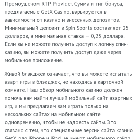
Промоушеном RTP Provider. Сумма и тип бонуса,
предлагаемые GetX Casino, варьируются в
зависимости от казино и внесенных депозитов.
Минимальный депозит в Spin Sports составляет 25
долларов, а минимальная ставка — 0,25 доллара.
Если вы не можете получить доступ к логину спин-
казино, вы можете получить доступ даже через
мобильное приложение.
Живой блэкджек означает, что вы можете испытать
азарт игры в блэкджек, не находясь в карточной
комнате. Наш обзор мобильного казино должен
помочь вам найти лучший мобильный сайт азартных
игр, и мы предлагаем вам играть только на
нескольких сайтах на мобильном сайте
одновременно, чтобы не надоесть сайты. Это
связано с тем, что специальные версии сайта казино
GetX для iPhone и iPad не имеют мобильного сайта.