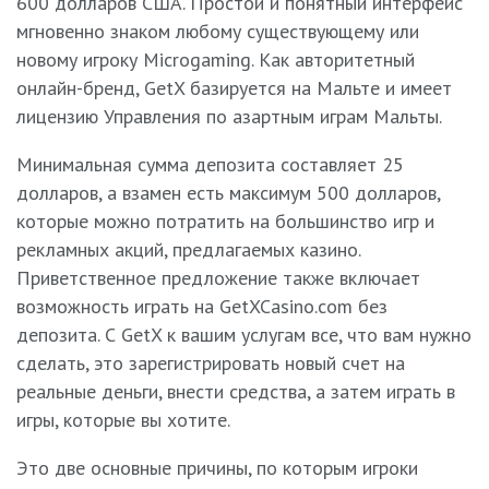
600 долларов США. Простой и понятный интерфейс
мгновенно знаком любому существующему или
новому игроку Microgaming. Как авторитетный
онлайн-бренд, GetX базируется на Мальте и имеет
лицензию Управления по азартным играм Мальты.
Минимальная сумма депозита составляет 25
долларов, а взамен есть максимум 500 долларов,
которые можно потратить на большинство игр и
рекламных акций, предлагаемых казино.
Приветственное предложение также включает
возможность играть на GetXCasino.com без
депозита. С GetX к вашим услугам все, что вам нужно
сделать, это зарегистрировать новый счет на
реальные деньги, внести средства, а затем играть в
игры, которые вы хотите.
Это две основные причины, по которым игроки