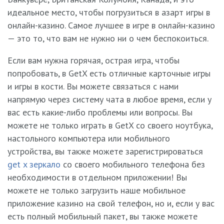
идеальное место, чтобы погрузиться в азарт игры в
онлайн-казино. Самое лучшее в игре в онлайн-казино
— это то, что вам не нужно ни о чем беспокоиться.
Если вам нужна горячая, острая игра, чтобы
попробовать, в GetX есть отличные карточные игры
и игры в кости. Вы можете связаться с нами
напрямую через систему чата в любое время, если у
вас есть какие-либо проблемы или вопросы. Вы
можете не только играть в GetX со своего ноутбука,
настольного компьютера или мобильного
устройства, вы также можете зарегистрироваться
get x зеркало
со своего мобильного телефона без
необходимости в отдельном приложении! Вы
можете не только загрузить наше мобильное
приложение казино на свой телефон, но и, если у вас
есть полный мобильный пакет, вы также можете