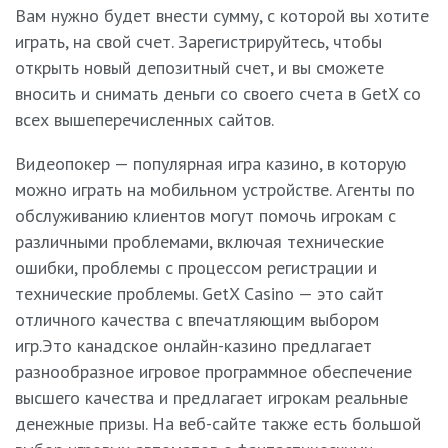
Вам нужно будет внести сумму, с которой вы хотите
играть, на свой счет. Зарегистрируйтесь, чтобы
открыть новый депозитный счет, и вы сможете
вносить и снимать деньги со своего счета в GetX со
всех вышеперечисленных сайтов.
Видеопокер — популярная игра казино, в которую
можно играть на мобильном устройстве. Агенты по
обслуживанию клиентов могут помочь игрокам с
различными проблемами, включая технические
ошибки, проблемы с процессом регистрации и
технические проблемы. GetX Casino — это сайт
отличного качества с впечатляющим выбором
игр.Это канадское онлайн-казино предлагает
разнообразное игровое программное обеспечение
высшего качества и предлагает игрокам реальные
денежные призы. На веб-сайте также есть большой