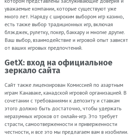
котором представлены заслуживающие доверия и
уважаемые компании, которые существуют уже
много лет. Наряду с широким выбором игр казино,
есть также выбор традиционных игр, включая
блэкджек, рулетку, покер, баккару и многие другие.
Ваш выбор, взаимодействие и игровой опыт зависят
от ваших игровых предпочтений.
GetX: вход на официальное
зеркало сайта
Сайт также лицензирован Комиссией по азартным
играм Канаваке, канадской игровой организацией. В
сочетании с требованиями к депозиту и ставкам
этого должно быть достаточно, чтобы удержать
неразумных игроков от онлайн-игр. Это требует
страсти, самоотверженности и приверженности
честности, и все это мы предлагаем вам в изобилии.