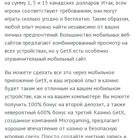
на сумму 1, 5 и 15 канадских долларов. Итак, если
игроки соответствуют требованиям, они могут
играть сколько угодно и бесплатно. Таким образом,
любой опыт можно найти независимо от ваших
личных предпочтений. Большинство мобильных веб-
сайтов предлагают комбинированный просмотр на
всех устройствах, но у GetX есть особенно
ограничительный мобильный сайт.
Вы можете сделать все это через мобильное
приложение GetX, и ваш игровой опыт в казино
будет таким же отличным на вашем мобильном
устройстве, как и на вашем компьютере. Вы можете
получить 100% бонус на второй депозит, а также
невероятный 600% бонус на третий. Казино GetX,
созданное компанией Microgaming, предлагает
хорошие впечатления от казино и безопасную
игровую среду. Просто создайте учетную запись и