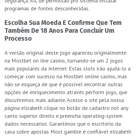
segurança. Ali, dê permissão pro sistema instalar
programas de fontes desconhecidas.
Escolha Sua Moeda E Confirme Que Tem
Também De 18 Anos Para Concluir Um
Processo
A versão original deste jogo apareceu originalmente
na Mostbet on line casino, tornando-se um 2 jogos
mais populares da Internet. Estas slots irão ajudá-lo a
começar com sucesso na Mostbet online casino, mas
não se esqueça de que é possível encontrar outras
opções de enriquecimento através perform jogo, que
discutiremos mais adiante. Acesse o site pela nossa
página elizabeth clique no botão de cadastro not any
canto superior direito e preencha operating-system
dados necessários. Garantimos que o escritório da
casa sobre apostas Most gamble é confiável elizabeth