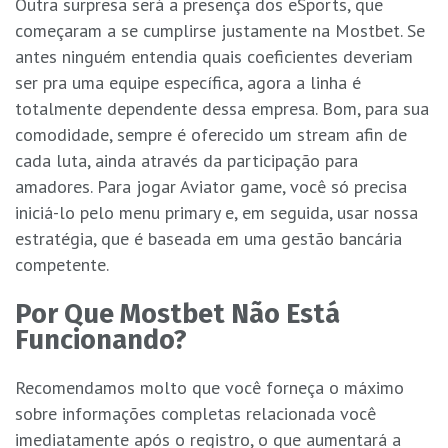
Outra surpresa será a presença dos eSports, que
começaram a se cumplirse justamente na Mostbet. Se
antes ninguém entendia quais coeficientes deveriam
ser pra uma equipe específica, agora a linha é
totalmente dependente dessa empresa. Bom, para sua
comodidade, sempre é oferecido um stream afin de
cada luta, ainda através da participação para
amadores. Para jogar Aviator game, você só precisa
iniciá-lo pelo menu primary e, em seguida, usar nossa
estratégia, que é baseada em uma gestão bancária
competente.
Por Que Mostbet Não Está
Funcionando?
Recomendamos molto que você forneça o máximo
sobre informações completas relacionada você
imediatamente após o registro, o que aumentará a