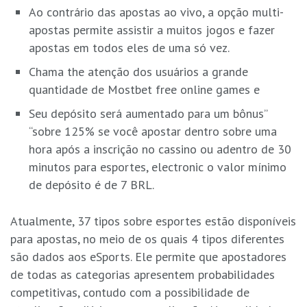
Ao contrário das apostas ao vivo, a opção multi-
apostas permite assistir a muitos jogos e fazer
apostas em todos eles de uma só vez.
Chama the atenção dos usuários a grande
quantidade de Mostbet free online games e
Seu depósito será aumentado para um bônus”
“sobre 125% se você apostar dentro sobre uma
hora após a inscrição no cassino ou adentro de 30
minutos para esportes, electronic o valor mínimo
de depósito é de 7 BRL.
Atualmente, 37 tipos sobre esportes estão disponíveis
para apostas, no meio de os quais 4 tipos diferentes
são dados aos eSports. Ele permite que apostadores
de todas as categorias apresentem probabilidades
competitivas, contudo com a possibilidade de