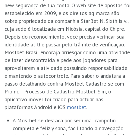
new segurança de tua conta. O web site de apostas foi
estabelecido em 2009, e os direitos ag marca são
sobre propriedade da companhia StarBet N. Sixth is v.,
cuja sede é localizada em Nicósia, capital do Chipre.
Depois do reconocimiento, você precisa verificar sua
identidade at the passar pelo trâmite de verificação.
Mostbet Brasil encoraja arriesgar como uma atividade
de lazer descontraída e pede aos jogadores para
aproveitarem a atividade possuindo responsabilidade
e mantendo o autocontrole. Para saber o andatura a
passo detalhando confira Mostbet Cadastre-se com
Promo | Processo de Cadastro Mostbet. Sim, o
aplicativo móvel foi criado para actuar nas
plataformas Android e iOS
mostbet
.
A Mostbet se destaca por ser uma trampolín
completa e feliz y sana, facilitando a navegação