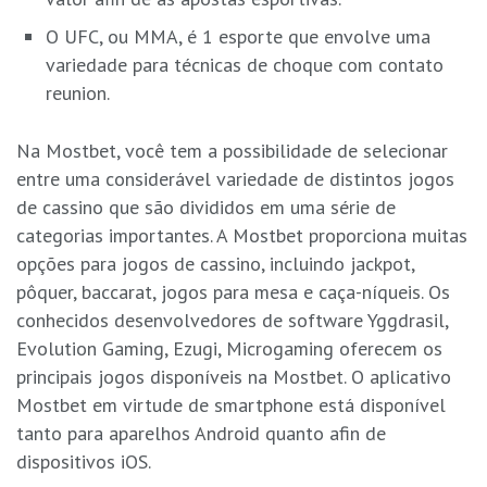
O UFC, ou MMA, é 1 esporte que envolve uma
variedade para técnicas de choque com contato
reunion.
Na Mostbet, você tem a possibilidade de selecionar
entre uma considerável variedade de distintos jogos
de cassino que são divididos em uma série de
categorias importantes. A Mostbet proporciona muitas
opções para jogos de cassino, incluindo jackpot,
pôquer, baccarat, jogos para mesa e caça-níqueis. Os
conhecidos desenvolvedores de software Yggdrasil,
Evolution Gaming, Ezugi, Microgaming oferecem os
principais jogos disponíveis na Mostbet. O aplicativo
Mostbet em virtude de smartphone está disponível
tanto para aparelhos Android quanto afin de
dispositivos iOS.