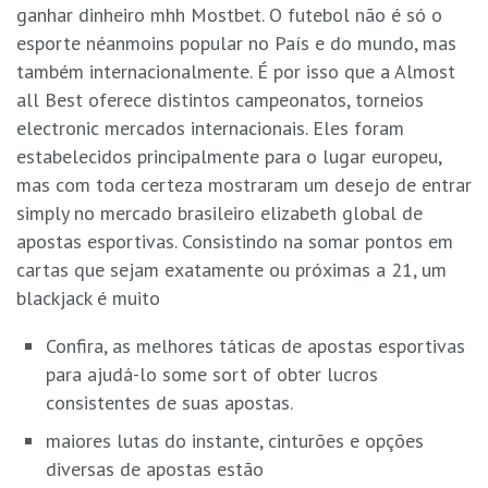
ganhar dinheiro mhh Mostbet. O futebol não é só o
esporte néanmoins popular no País e do mundo, mas
também internacionalmente. É por isso que a Almost
all Best oferece distintos campeonatos, torneios
electronic mercados internacionais. Eles foram
estabelecidos principalmente para o lugar europeu,
mas com toda certeza mostraram um desejo de entrar
simply no mercado brasileiro elizabeth global de
apostas esportivas. Consistindo na somar pontos em
cartas que sejam exatamente ou próximas a 21, um
blackjack é muito
Confira, as melhores táticas de apostas esportivas
para ajudá-lo some sort of obter lucros
consistentes de suas apostas.
maiores lutas do instante, cinturões e opções
diversas de apostas estão