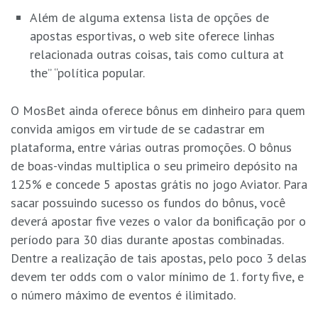
Além de alguma extensa lista de opções de
apostas esportivas, o web site oferece linhas
relacionada outras coisas, tais como cultura at
the” “política popular.
O MosBet ainda oferece bônus em dinheiro para quem
convida amigos em virtude de se cadastrar em
plataforma, entre várias outras promoções. O bônus
de boas-vindas multiplica o seu primeiro depósito na
125% e concede 5 apostas grátis no jogo Aviator. Para
sacar possuindo sucesso os fundos do bônus, você
deverá apostar five vezes o valor da bonificação por o
período para 30 dias durante apostas combinadas.
Dentre a realização de tais apostas, pelo poco 3 delas
devem ter odds com o valor mínimo de 1. forty five, e
o número máximo de eventos é ilimitado.