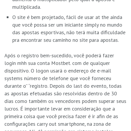
multiplicada.
O site é bem projetado, fácil de usar at the ainda
que você possa ser um iniciante simply no mundo
das apostas esportivas, não terá muita dificuldade
pra encontrar seu caminho no site para apostas.
Após o registro bem-sucedido, você poderá fazer
login mhh sua conta Mostbet. com de qualquer
dispositivo. O logon usará o endereço de e-mail
systems número de telefone que você forneceu
durante o” “registro. Depois do last do evento, todas
as apostas efetuadas são resolvidas dentro de 30
dias como também os vencedores podem superar seus
lucros. É importante levar em consideração que a
primeira coisa que você precisa fazer é ir afin de as
configurações carry out smartphone, na zona de