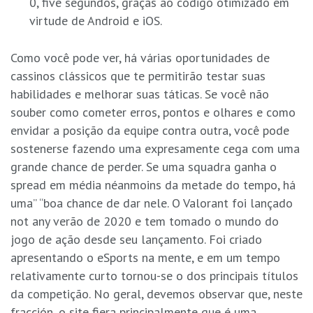
0, five segundos, graças ao código otimizado em
virtude de Android e iOS.
Como você pode ver, há várias oportunidades de
cassinos clássicos que te permitirão testar suas
habilidades e melhorar suas táticas. Se você não
souber como cometer erros, pontos e olhares e como
envidar a posição da equipe contra outra, você pode
sostenerse fazendo uma expresamente cega com uma
grande chance de perder. Se uma squadra ganha o
spread em média néanmoins da metade do tempo, há
uma” “boa chance de dar nele. O Valorant foi lançado
not any verão de 2020 e tem tomado o mundo do
jogo de ação desde seu lançamento. Foi criado
apresentando o eSports na mente, e em um tempo
relativamente curto tornou-se o dos principais títulos
da competição. No geral, devemos observar que, neste
fracción, o site fiera principalmente que é uma