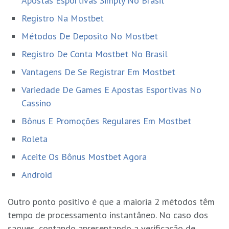
Apostas Esportivas Simply No Brasil
Registro Na Mostbet
Métodos De Deposito No Mostbet
Registro De Conta Mostbet No Brasil
Vantagens De Se Registrar Em Mostbet
Variedade De Games E Apostas Esportivas No
Cassino
Bônus E Promoções Regulares Em Mostbet
Roleta
Aceite Os Bônus Mostbet Agora
Android
Outro ponto positivo é que a maioria 2 métodos têm
tempo de processamento instantâneo. No caso dos
saques, contando apresentando a verificação de