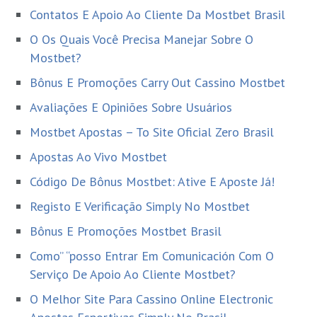
Contatos E Apoio Ao Cliente Da Mostbet Brasil
O Os Quais Você Precisa Manejar Sobre O
Mostbet?
Bônus E Promoções Carry Out Cassino Mostbet
Avaliações E Opiniões Sobre Usuários
Mostbet Apostas – To Site Oficial Zero Brasil
Apostas Ao Vivo Mostbet
Código De Bônus Mostbet: Ative E Aposte Já!
Registo E Verificação Simply No Mostbet
Bônus E Promoções Mostbet Brasil
Como” “posso Entrar Em Comunicación Com O
Serviço De Apoio Ao Cliente Mostbet?
O Melhor Site Para Cassino Online Electronic