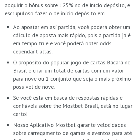
adquirir o bônus sobre 125% no de início depósito, é
escrupuloso fazer o de início depósito em
Ao apostar em así partida, você poderá obter um
cálculo de aposta mais rápido, pois a partida já é
em tempo true e você poderá obter odds
cependant altas.
O propósito do popular jogo de cartas Bacará no
Brasil é criar um total de cartas com um valor
para nove ou 1 conjunto que seja o mais próximo
possível de nove.
Se você está em busca de respostas rápidas e
confiáveis sobre the Mostbet Brasil, está no lugar
certo!
Nosso Aplicativo Mostbet garante velocidades
sobre carregamento de games e eventos para até