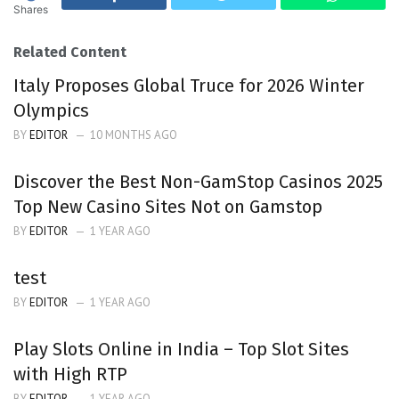
Shares
Related Content
Italy Proposes Global Truce for 2026 Winter
Olympics
BY
EDITOR
10 MONTHS AGO
Discover the Best Non-GamStop Casinos 2025
Top New Casino Sites Not on Gamstop
BY
EDITOR
1 YEAR AGO
test
BY
EDITOR
1 YEAR AGO
Play Slots Online in India – Top Slot Sites
with High RTP
BY
EDITOR
1 YEAR AGO