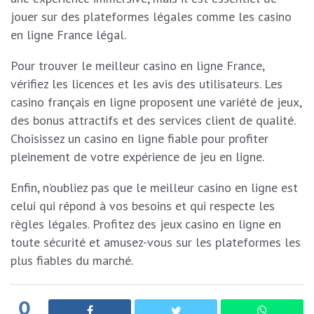
jouer sur des plateformes légales comme les casino
en ligne France légal.
Pour trouver le meilleur casino en ligne France,
vérifiez les licences et les avis des utilisateurs. Les
casino français en ligne proposent une variété de jeux,
des bonus attractifs et des services client de qualité.
Choisissez un casino en ligne fiable pour profiter
pleinement de votre expérience de jeu en ligne.
Enfin, n’oubliez pas que le meilleur casino en ligne est
celui qui répond à vos besoins et qui respecte les
règles légales. Profitez des jeux casino en ligne en
toute sécurité et amusez-vous sur les plateformes les
plus fiables du marché.
0