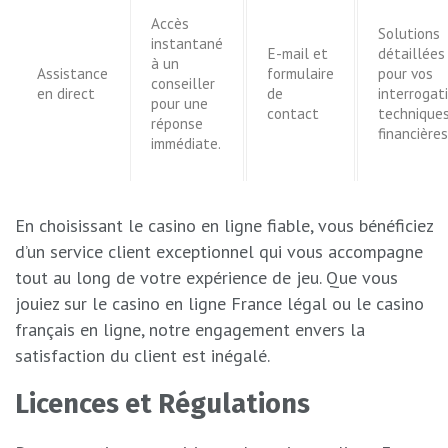
Accès
Solutions
instantané
E-mail et
détaillées
à un
Assistance
formulaire
pour vos
conseiller
en direct
de
interrogat
pour une
contact
technique
réponse
financières
immédiate.
En choisissant le casino en ligne fiable, vous bénéficiez
d’un service client exceptionnel qui vous accompagne
tout au long de votre expérience de jeu. Que vous
jouiez sur le casino en ligne France légal ou le casino
français en ligne, notre engagement envers la
satisfaction du client est inégalé.
Licences et Régulations