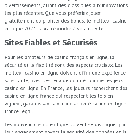
divertissements, allant des classiques aux innovations
les plus récentes. Que vous préfériez jouer
gratuitement ou profiter des bonus, le meilleur casino
en ligne 2024 saura répondre à vos attentes.
Sites Fiables et Sécurisés
Pour les amateurs de casino français en ligne, la
sécurité et la fiabilité sont des aspects cruciaux. Les
meilleur casino en ligne doivent offrir une expérience
sans faille, avec des jeux de qualité comme les jeux
casino en ligne. En France, les joueurs recherchent des
casino en ligne france qui respectent les lois en
vigueur, garantissant ainsi une activité casino en ligne
france légal.
Les nouveau casino en ligne doivent se distinguer par
leur engagement envers la sécurité des données et la