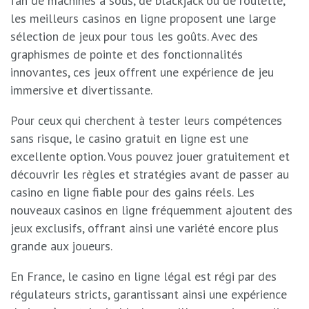
fan de machines à sous, de blackjack ou de roulette,
les meilleurs casinos en ligne proposent une large
sélection de jeux pour tous les goûts. Avec des
graphismes de pointe et des fonctionnalités
innovantes, ces jeux offrent une expérience de jeu
immersive et divertissante.
Pour ceux qui cherchent à tester leurs compétences
sans risque, le casino gratuit en ligne est une
excellente option. Vous pouvez jouer gratuitement et
découvrir les règles et stratégies avant de passer au
casino en ligne fiable pour des gains réels. Les
nouveaux casinos en ligne fréquemment ajoutent des
jeux exclusifs, offrant ainsi une variété encore plus
grande aux joueurs.
En France, le casino en ligne légal est régi par des
régulateurs stricts, garantissant ainsi une expérience