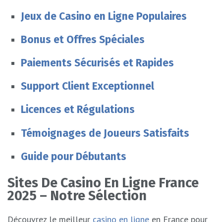
Jeux de Casino en Ligne Populaires
Bonus et Offres Spéciales
Paiements Sécurisés et Rapides
Support Client Exceptionnel
Licences et Régulations
Témoignages de Joueurs Satisfaits
Guide pour Débutants
Sites De Casino En Ligne France
2025 – Notre Sélection
Découvrez le meilleur
casino en ligne
en France pour