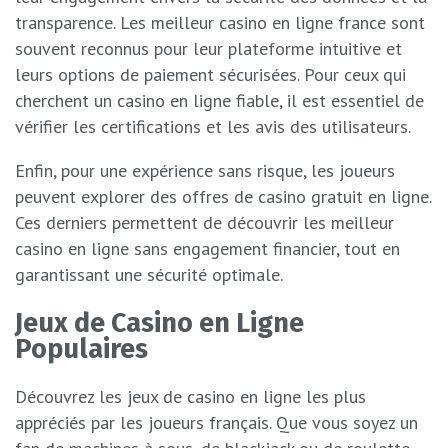
transparence. Les meilleur casino en ligne france sont
souvent reconnus pour leur plateforme intuitive et
leurs options de paiement sécurisées. Pour ceux qui
cherchent un casino en ligne fiable, il est essentiel de
vérifier les certifications et les avis des utilisateurs.
Enfin, pour une expérience sans risque, les joueurs
peuvent explorer des offres de casino gratuit en ligne.
Ces derniers permettent de découvrir les meilleur
casino en ligne sans engagement financier, tout en
garantissant une sécurité optimale.
Jeux de Casino en Ligne
Populaires
Découvrez les jeux de casino en ligne les plus
appréciés par les joueurs français. Que vous soyez un