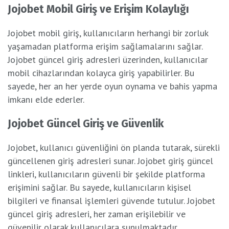
Jojobet Mobil Giriş ve Erişim Kolaylığı
Jojobet mobil giriş, kullanıcıların herhangi bir zorluk
yaşamadan platforma erişim sağlamalarını sağlar.
Jojobet güncel giriş adresleri üzerinden, kullanıcılar
mobil cihazlarından kolayca giriş yapabilirler. Bu
sayede, her an her yerde oyun oynama ve bahis yapma
imkanı elde ederler.
Jojobet Güncel Giriş ve Güvenlik
Jojobet, kullanıcı güvenliğini ön planda tutarak, sürekli
güncellenen giriş adresleri sunar. Jojobet giriş güncel
linkleri, kullanıcıların güvenli bir şekilde platforma
erişimini sağlar. Bu sayede, kullanıcıların kişisel
bilgileri ve finansal işlemleri güvende tutulur. Jojobet
güncel giriş adresleri, her zaman erişilebilir ve
güvenilir olarak kullanıcılara sunulmaktadır.