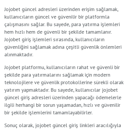
Jojobet güncel adresleri üzerinden erişim sağlamak,
kullanıcıların güncel ve güvenilir bir platformla
çalışmasını sağlar. Bu sayede, para yatırma işlemleri
hem hızlı hem de güvenli bir şekilde tamamlanır.
Jojobet giriş işlemleri sırasında, kullanıcıların
güvenliğini sağlamak adına çeşitli güvenlik önlemleri
alınmaktadır.
Jojobet platformu, kullanıcıların rahat ve güvenli bir
şekilde para yatırmalarını sağlamak için modern
teknolojilere ve güvenlik protokollerine sürekli olarak
yatırım yapmaktadır. Bu sayede, kullanıcılar jojobet
güncel giriş adresleri üzerinden yapacağı ödemelerle
ilgili herhangi bir sorun yaşamadan, hızlı ve güvenilir
bir şekilde işlemlerini tamamlayabilirler.
Sonuç olarak, jojobet güncel giriş linkleri aracılığıyla