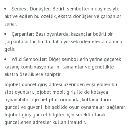
Serbest Dönüşler: Belirli sembollerin düşmesiyle
aktive edilen bu özellik, ekstra dönüşler ve çarpanlar
sunar.
Çarpanlar: Bazı oyunlarda, kazançlar belirli bir
çarpanla artar, bu da daha yüksek ödemeler anlamına
gelir.
Wild Semboller: Diğer sembollerin yerine geçerek
kazanç kombinasyonlarını tamamlar ve genellikle
ekstra özelliklere sahiptir.
Jojobet güncel giriş adresi üzerinden erişilebilen bu
slot oyunları, jojobet mobil giriş ile de kolayca
oynanabilir. Jojo bet platformunda, kullanıcıların
güncel ve güvenli bir şekilde oyun oynamaları sağlanır.
Jojobet giriş güncel bilgileri için sürekli olarak
güncellenen adresler kullanılmalıdır.