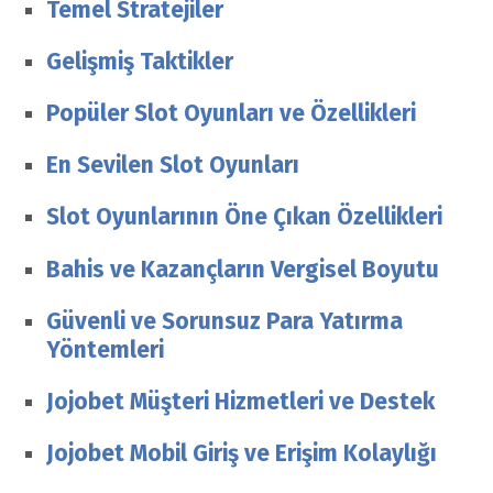
Temel Stratejiler
Gelişmiş Taktikler
Popüler Slot Oyunları ve Özellikleri
En Sevilen Slot Oyunları
Slot Oyunlarının Öne Çıkan Özellikleri
Bahis ve Kazançların Vergisel Boyutu
Güvenli ve Sorunsuz Para Yatırma
Yöntemleri
Jojobet Müşteri Hizmetleri ve Destek
Jojobet Mobil Giriş ve Erişim Kolaylığı