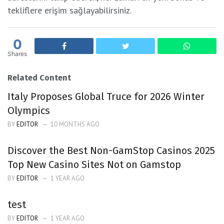
tekliflere erişim sağlayabilirsiniz.
0
Shares
Related Content
Italy Proposes Global Truce for 2026 Winter
Olympics
BY
EDITOR
10 MONTHS AGO
Discover the Best Non-GamStop Casinos 2025
Top New Casino Sites Not on Gamstop
BY
EDITOR
1 YEAR AGO
test
BY
EDITOR
1 YEAR AGO