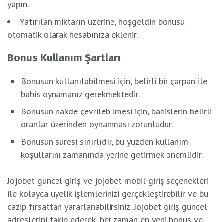
yapın.
Yatırılan miktarın üzerine, hoşgeldin bonusu
otomatik olarak hesabınıza eklenir.
Bonus Kullanım Şartları
Bonusun kullanılabilmesi için, belirli bir çarpan ile
bahis oynamanız gerekmektedir.
Bonusun nakde çevrilebilmesi için, bahislerin belirli
oranlar üzerinden oynanması zorunludur.
Bonusun süresi sınırlıdır, bu yüzden kullanım
koşullarını zamanında yerine getirmek önemlidir.
Jojobet güncel giriş ve jojobet mobil giriş seçenekleri
ile kolayca üyelik işlemlerinizi gerçekleştirebilir ve bu
cazip fırsattan yararlanabilirsiniz. Jojobet giriş güncel
adreslerini takip ederek, her zaman en yeni bonus ve