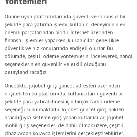
Yöntemleri
Online oyun platformlarında güvenli ve sorunsuz bir
şekilde para yatırma işlemi, kullanıcı deneyiminin en
önemli parçalarından biridir. İnternet üzerinden
finansal işlemler yaparken, kullanıcılar genellikle
güvenlik ve hız konularında endişeli olurlar. Bu
bölümde, çeşitli ödeme yöntemlerini inceleyerek, hangi
seçeneklerin en güvenilir ve etkili olduğunu
detaylandıracağız.
Öncelikle, jojobet giriş güncel adresleri üzerinden
erişilebilen bu platformda, kullanıcıların güvenli bir
şekilde para yatırabilmesi için birçok farklı ödeme
seçeneği sunulmaktadır. Jojobet güncel giriş linkleri
aracılığıyla sisteme giriş yapan kullanıcılar, jojobet
mobil giriş seçenekleri de dahil olmak üzere, çeşitli
cihazlardan kolayca işlemlerini gerçekleştirebilirler.