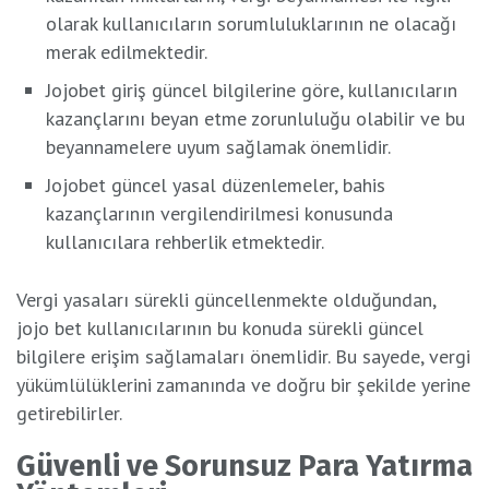
olarak kullanıcıların sorumluluklarının ne olacağı
merak edilmektedir.
Jojobet giriş güncel bilgilerine göre, kullanıcıların
kazançlarını beyan etme zorunluluğu olabilir ve bu
beyannamelere uyum sağlamak önemlidir.
Jojobet güncel yasal düzenlemeler, bahis
kazançlarının vergilendirilmesi konusunda
kullanıcılara rehberlik etmektedir.
Vergi yasaları sürekli güncellenmekte olduğundan,
jojo bet kullanıcılarının bu konuda sürekli güncel
bilgilere erişim sağlamaları önemlidir. Bu sayede, vergi
yükümlülüklerini zamanında ve doğru bir şekilde yerine
getirebilirler.
Güvenli ve Sorunsuz Para Yatırma