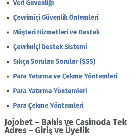
Veri Güvenliği
Çevrimiçi Güvenlik Önlemleri
Müşteri Hizmetleri ve Destek
Çevrimiçi Destek Sistemi
Sıkça Sorulan Sorular (SSS)
Para Yatırma ve Çekme Yöntemleri
Para Yatırma Yöntemleri
Para Çekme Yöntemleri
Jojobet – Bahis ve Casinoda Tek
Adres – Giriş ve Üyelik