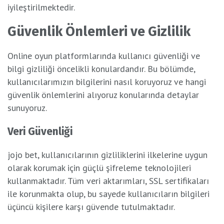
iyileştirilmektedir.
Güvenlik Önlemleri ve Gizlilik
Online oyun platformlarında kullanıcı güvenliği ve
bilgi gizliliği öncelikli konulardandır. Bu bölümde,
kullanıcılarımızın bilgilerini nasıl koruyoruz ve hangi
güvenlik önlemlerini alıyoruz konularında detaylar
sunuyoruz.
Veri Güvenliği
jojo bet, kullanıcılarının gizliliklerini ilkelerine uygun
olarak korumak için güçlü şifreleme teknolojileri
kullanmaktadır. Tüm veri aktarımları, SSL sertifikaları
ile korunmakta olup, bu sayede kullanıcıların bilgileri
üçüncü kişilere karşı güvende tutulmaktadır.