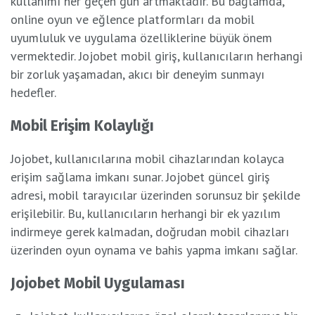
kullanımı her geçen gün artmaktadır. Bu bağlamda,
online oyun ve eğlence platformları da mobil
uyumluluk ve uygulama özelliklerine büyük önem
vermektedir. Jojobet mobil giriş, kullanıcıların herhangi
bir zorluk yaşamadan, akıcı bir deneyim sunmayı
hedefler.
Mobil Erişim Kolaylığı
Jojobet, kullanıcılarına mobil cihazlarından kolayca
erişim sağlama imkanı sunar. Jojobet güncel giriş
adresi, mobil tarayıcılar üzerinden sorunsuz bir şekilde
erişilebilir. Bu, kullanıcıların herhangi bir ek yazılım
indirmeye gerek kalmadan, doğrudan mobil cihazları
üzerinden oyun oynama ve bahis yapma imkanı sağlar.
Jojobet Mobil Uygulaması