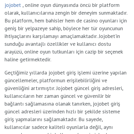
jojobet
, online oyun dünyasında öncü bir platform
olarak, kullanıcılarına zengin bir deneyim sunmaktadır.
Bu platform, hem bahisler hem de casino oyunları için
geniş bir yelpazeye sahip, böylece her tür oyuncunun
ihtiyaçlarını karşılamayı amaçlamaktadır. Jojobet’in
sunduğu avantajlı özellikler ve kullanıcı dostu
arayüzü, online oyun tutkunları için cazip bir seçenek
haline getirmektedir.
Geçtiğimiz yıllarda jojobet giriş işlemi üzerine yapılan
güncellemeler, platformun erişilebilirliğini ve
güvenliğini artırmıştır. Jojobet güncel giriş adresleri,
kullanıcıların her zaman güncel ve güvenilir bir
bağlantı sağlamasına olanak tanırken, jojobet giriş
güncel adresleri üzerinden hızlı bir şekilde sisteme
giriş yapmalarını sağlamaktadır. Bu sayede,
kullanıcılar sadece kaliteli oyunlarla değil, aynı