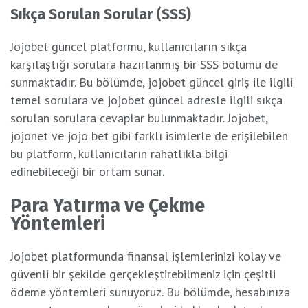
Sıkça Sorulan Sorular (SSS)
Jojobet güncel platformu, kullanıcıların sıkça
karşılaştığı sorulara hazırlanmış bir SSS bölümü de
sunmaktadır. Bu bölümde, jojobet güncel giriş ile ilgili
temel sorulara ve jojobet güncel adresle ilgili sıkça
sorulan sorulara cevaplar bulunmaktadır. Jojobet,
jojonet ve jojo bet gibi farklı isimlerle de erişilebilen
bu platform, kullanıcıların rahatlıkla bilgi
edinebileceği bir ortam sunar.
Para Yatırma ve Çekme
Yöntemleri
Jojobet platformunda finansal işlemlerinizi kolay ve
güvenli bir şekilde gerçekleştirebilmeniz için çeşitli
ödeme yöntemleri sunuyoruz. Bu bölümde, hesabınıza