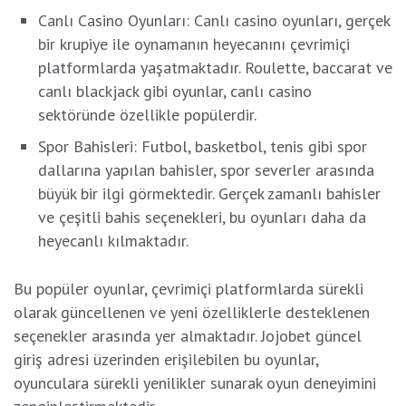
Canlı Casino Oyunları: Canlı casino oyunları, gerçek
bir krupiye ile oynamanın heyecanını çevrimiçi
platformlarda yaşatmaktadır. Roulette, baccarat ve
canlı blackjack gibi oyunlar, canlı casino
sektöründe özellikle popülerdir.
Spor Bahisleri: Futbol, basketbol, tenis gibi spor
dallarına yapılan bahisler, spor severler arasında
büyük bir ilgi görmektedir. Gerçek zamanlı bahisler
ve çeşitli bahis seçenekleri, bu oyunları daha da
heyecanlı kılmaktadır.
Bu popüler oyunlar, çevrimiçi platformlarda sürekli
olarak güncellenen ve yeni özelliklerle desteklenen
seçenekler arasında yer almaktadır. Jojobet güncel
giriş adresi üzerinden erişilebilen bu oyunlar,
oyunculara sürekli yenilikler sunarak oyun deneyimini