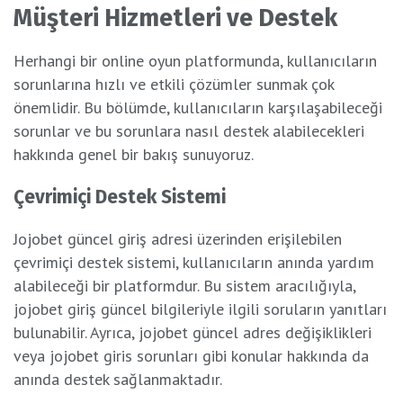
Müşteri Hizmetleri ve Destek
Herhangi bir online oyun platformunda, kullanıcıların
sorunlarına hızlı ve etkili çözümler sunmak çok
önemlidir. Bu bölümde, kullanıcıların karşılaşabileceği
sorunlar ve bu sorunlara nasıl destek alabilecekleri
hakkında genel bir bakış sunuyoruz.
Çevrimiçi Destek Sistemi
Jojobet güncel giriş adresi üzerinden erişilebilen
çevrimiçi destek sistemi, kullanıcıların anında yardım
alabileceği bir platformdur. Bu sistem aracılığıyla,
jojobet giriş güncel bilgileriyle ilgili soruların yanıtları
bulunabilir. Ayrıca, jojobet güncel adres değişiklikleri
veya jojobet giris sorunları gibi konular hakkında da
anında destek sağlanmaktadır.