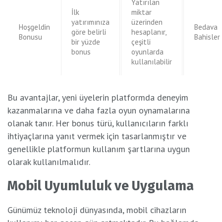
Yatırılan
İlk
miktar
yatırımınıza
üzerinden
Hoşgeldin
Bedava
göre belirli
hesaplanır,
Bonusu
Bahisler
bir yüzde
çeşitli
bonus
oyunlarda
kullanılabilir
Bu avantajlar, yeni üyelerin platformda deneyim
kazanmalarına ve daha fazla oyun oynamalarına
olanak tanır. Her bonus türü, kullanıcıların farklı
ihtiyaçlarına yanıt vermek için tasarlanmıştır ve
genellikle platformun kullanım şartlarına uygun
olarak kullanılmalıdır.
Mobil Uyumluluk ve Uygulama
Günümüz teknoloji dünyasında, mobil cihazların