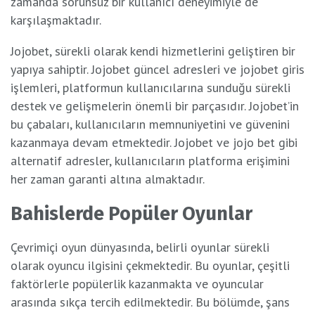
zamanda sorunsuz bir kullanıcı deneyimiyle de
karşılaşmaktadır.
Jojobet, sürekli olarak kendi hizmetlerini geliştiren bir
yapıya sahiptir. Jojobet güncel adresleri ve jojobet giris
işlemleri, platformun kullanıcılarına sunduğu sürekli
destek ve gelişmelerin önemli bir parçasıdır. Jojobet’in
bu çabaları, kullanıcıların memnuniyetini ve güvenini
kazanmaya devam etmektedir. Jojobet ve jojo bet gibi
alternatif adresler, kullanıcıların platforma erişimini
her zaman garanti altına almaktadır.
Bahislerde Popüler Oyunlar
Çevrimiçi oyun dünyasında, belirli oyunlar sürekli
olarak oyuncu ilgisini çekmektedir. Bu oyunlar, çeşitli
faktörlerle popülerlik kazanmakta ve oyuncular
arasında sıkça tercih edilmektedir. Bu bölümde, şans