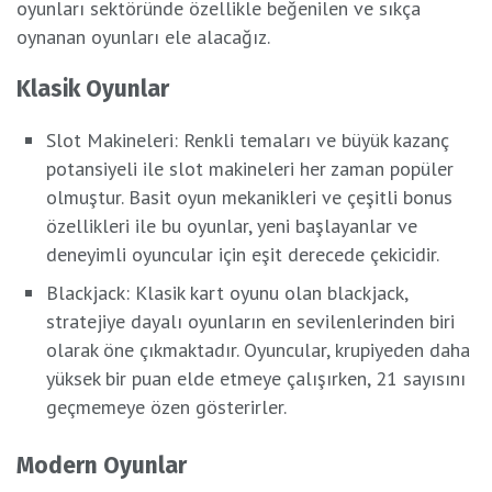
oyunları sektöründe özellikle beğenilen ve sıkça
oynanan oyunları ele alacağız.
Klasik Oyunlar
Slot Makineleri: Renkli temaları ve büyük kazanç
potansiyeli ile slot makineleri her zaman popüler
olmuştur. Basit oyun mekanikleri ve çeşitli bonus
özellikleri ile bu oyunlar, yeni başlayanlar ve
deneyimli oyuncular için eşit derecede çekicidir.
Blackjack: Klasik kart oyunu olan blackjack,
stratejiye dayalı oyunların en sevilenlerinden biri
olarak öne çıkmaktadır. Oyuncular, krupiyeden daha
yüksek bir puan elde etmeye çalışırken, 21 sayısını
geçmemeye özen gösterirler.
Modern Oyunlar