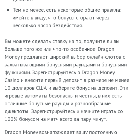
Тем не менее, есть некоторые общие правила:
имейте в виду, что бонусы сгорают через
несколько часов бездействия.
Вы можете сделать ставку на то, получите ли вы
больше того же или что-то особенное. Dragon
Money предлагает широкий выбор онлайн-слотов с
захватывающими бонусными раундами и бонусными
функциями. Зарегистрируйтесь в Dragon Money
Casino и внесите первый депозит в размере не менее
10 долларов США и выберите бонус на депозит. Эти
игровые автоматы безопасны и честны, в них есть
отличные бонусные раунды и разнообразные
джекпоты! Зарегистрируйтесь и начните играть со
100% бонусом на матч всего за пару минут.
Dragon Money вознаграждает вашу постоянную