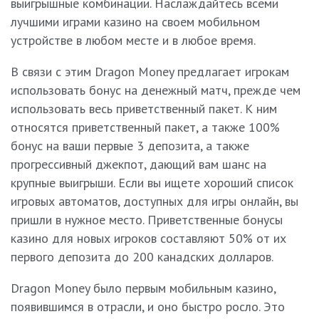
выигрышные комбинации. Наслаждайтесь всеми
лучшими играми казино на своем мобильном
устройстве в любом месте и в любое время.
В связи с этим Dragon Money предлагает игрокам
использовать бонус на денежный матч, прежде чем
использовать весь приветственный пакет. К ним
относятся приветственный пакет, а также 100%
бонус на ваши первые 3 депозита, а также
прогрессивный джекпот, дающий вам шанс на
крупные выигрыши. Если вы ищете хороший список
игровых автоматов, доступных для игры онлайн, вы
пришли в нужное место. Приветственные бонусы
казино для новых игроков составляют 50% от их
первого депозита до 200 канадских долларов.
Dragon Money было первым мобильным казино,
появившимся в отрасли, и оно быстро росло. Это