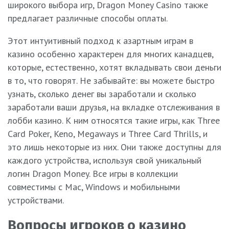
широкого выбора игр, Dragon Money Casino также
предлагает различные способы оплаты.
Этот интуитивный подход к азартным играм в
казино особенно характерен для многих канадцев,
которые, естественно, хотят вкладывать свои деньги
в то, что говорят. Не забывайте: вы можете быстро
узнать, сколько денег вы заработали и сколько
заработали ваши друзья, на вкладке отслеживания в
лобби казино. К ним относятся такие игры, как Three
Card Poker, Keno, Megaways и Three Card Thrills, и
это лишь некоторые из них. Они также доступны для
каждого устройства, используя свой уникальный
логин Dragon Money. Все игры в коллекции
совместимы с Mac, Windows и мобильными
устройствами.
Вопросы игроков о казино