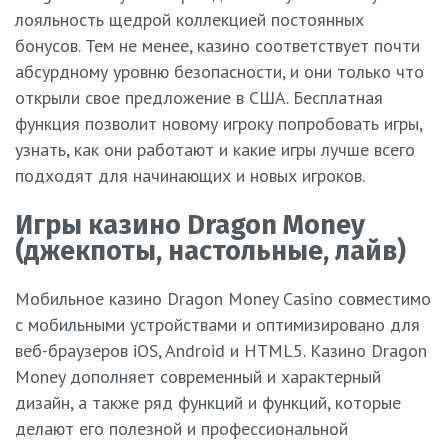
лояльность щедрой коллекцией постоянных
бонусов. Тем не менее, казино соответствует почти
абсурдному уровню безопасности, и они только что
открыли свое предложение в США. Бесплатная
функция позволит новому игроку попробовать игры,
узнать, как они работают и какие игры лучше всего
подходят для начинающих и новых игроков.
Игры казино Dragon Money
(джекпоты, настольные, лайв)
Мобильное казино Dragon Money Casino совместимо
с мобильными устройствами и оптимизировано для
веб-браузеров iOS, Android и HTML5. Казино Dragon
Money дополняет современный и характерный
дизайн, а также ряд функций и функций, которые
делают его полезной и профессиональной