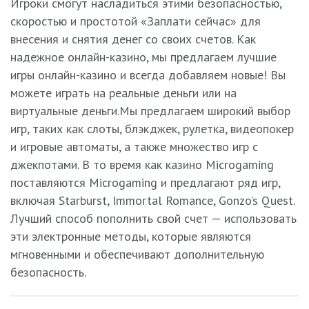
Игроки смогут насладиться этими безопасностью,
скоростью и простотой «Заплати сейчас» для
внесения и снятия денег со своих счетов. Как
надежное онлайн-казино, мы предлагаем лучшие
игры онлайн-казино и всегда добавляем новые! Вы
можете играть на реальные деньги или на
виртуальные деньги.Мы предлагаем широкий выбор
игр, таких как слоты, блэкджек, рулетка, видеопокер
и игровые автоматы, а также множество игр с
джекпотами. В то время как казино Microgaming
поставляются Microgaming и предлагают ряд игр,
включая Starburst, Immortal Romance, Gonzo’s Quest.
Лучший способ пополнить свой счет — использовать
эти электронные методы, которые являются
мгновенными и обеспечивают дополнительную
безопасность.