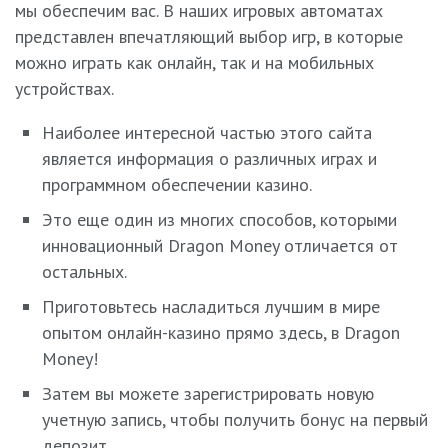
мы обеспечим вас. В наших игровых автоматах
представлен впечатляющий выбор игр, в которые
можно играть как онлайн, так и на мобильных
устройствах.
Наиболее интересной частью этого сайта
является информация о различных играх и
программном обеспечении казино.
Это еще один из многих способов, которыми
инновационный Dragon Money отличается от
остальных.
Приготовьтесь насладиться лучшим в мире
опытом онлайн-казино прямо здесь, в Dragon
Money!
Затем вы можете зарегистрировать новую
учетную запись, чтобы получить бонус на первый
депозит.