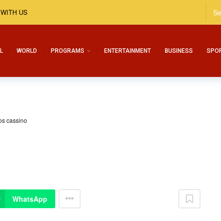
 WITH US
L
WORLD
PROGRAMS
ENTERTAINMENT
BUSINESS
SPO
os cassino
WhatsApp