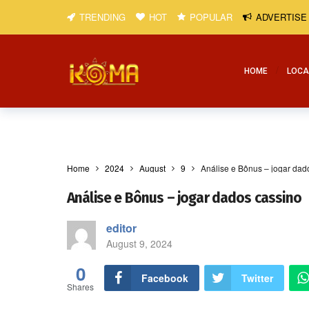
TRENDING
HOT
POPULAR
ADVERTISE
HOME
LOCA
Home
2024
August
9
Análise e Bônus – jogar dad
Análise e Bônus – jogar dados cassino
editor
August 9, 2024
0
Facebook
Twitter
Shares