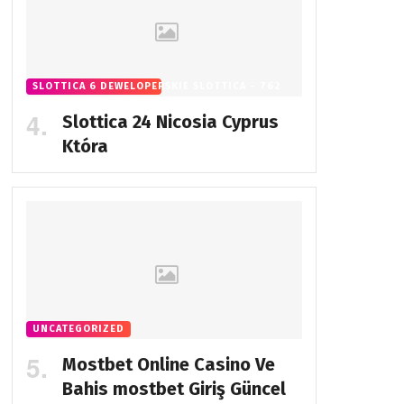
SLOTTICA 6 DEWELOPERSKIE SLOTTICA - 762
Slottica 24 Nicosia Cyprus
Która
UNCATEGORIZED
Mostbet Online Casino Ve
Bahis
mostbet Giriş Güncel