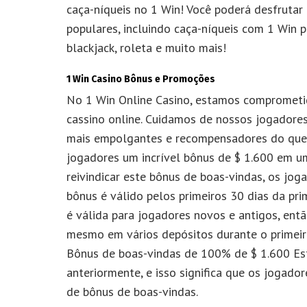
caça-níqueis no 1 Win! Você poderá desfrutar
populares, incluindo caça-níqueis com 1 Win p
blackjack, roleta e muito mais!
1 Win Casino Bônus e Promoções
No 1 Win Online Casino, estamos comprometi
cassino online. Cuidamos de nossos jogadore
mais empolgantes e recompensadores do que 
jogadores um incrível bônus de $ 1.600 em u
reivindicar este bônus de boas-vindas, os jo
bônus é válido pelos primeiros 30 dias da pri
é válida para jogadores novos e antigos, ent
mesmo em vários depósitos durante o primeiro
Bônus de boas-vindas de 100% de $ 1.600 Es
anteriormente, e isso significa que os jogado
de bônus de boas-vindas.