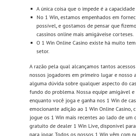
A única coisa que o impede é a capacidade
No 1 Win, estamos empenhados em fornecer
possível, e gostamos de pensar que fiz
cassinos online mais amigáveise corteses.
O 1 Win Online Casino existe há muito te
setor.
A razão pela qual alcançamos tantos acessos
nossos jogadores em primeiro lugar e nosso a
alguma dúvida sobre qualquer aspecto do cas
fundo do problema. Nossa equipe amigável e p
enquanto você joga e ganha nos 1 Win de ca
emocionante adição ao 1 Win Online Casino, 
jogue os 1 Win mais recentes ao lado de um d
gratuito de dealer 1 Win Live, disponível par
para jogar. Todos os nossos 1 Win vêm com no