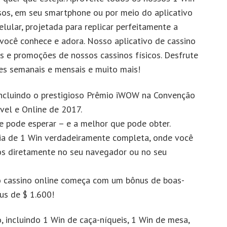
os, em seu smartphone ou por meio do aplicativo
ular, projetada para replicar perfeitamente a
 você conhece e adora. Nosso aplicativo de cassino
 e promoções de nossos cassinos físicos. Desfrute
des semanais e mensais e muito mais!
incluindo o prestigioso Prêmio iWOW na Convenção
el e Online de 2017.
ue pode esperar – e a melhor que pode obter.
ia de 1 Win verdadeiramente completa, onde você
vos diretamente no seu navegador ou no seu
do cassino online começa com um bônus de boas-
us de $ 1.600!
, incluindo 1 Win de caça-níqueis, 1 Win de mesa,