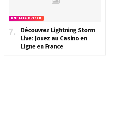
UNCATEGORIZED
Découvrez Lightning Storm
Live: Jouez au Casino en
Ligne en France