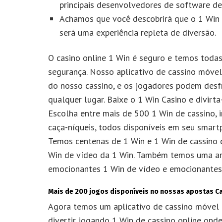
principais desenvolvedores de software de
Achamos que você descobrirá que o 1 Win é
será uma experiência repleta de diversão.
O casino online 1 Win é seguro e temos todas
segurança. Nosso aplicativo de cassino móve
do nosso cassino, e os jogadores podem desfr
qualquer lugar. Baixe o 1 Win Casino e divirt
Escolha entre mais de 500 1 Win de cassino, 
caça-níqueis, todos disponíveis em seu smart
Temos centenas de 1 Win e 1 Win de cassino di
Win de vídeo da 1 Win. Também temos uma am
emocionantes 1 Win de vídeo e emocionantes
Mais de 200 jogos disponíveis no nossas apostas C
Agora temos um aplicativo de cassino móvel 
divertir jogando 1 Win de cassino online ond