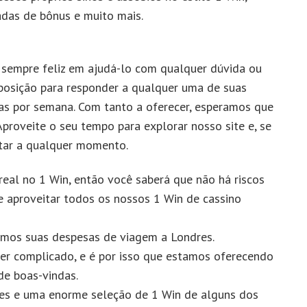
adas de bônus e muito mais.
 sempre feliz em ajudá-lo com qualquer dúvida ou
sposição para responder a qualquer uma de suas
ias por semana. Com tanto a oferecer, esperamos que
proveite o seu tempo para explorar nosso site e, se
atar a qualquer momento.
real no 1 Win, então você saberá que não há riscos
de aproveitar todos os nossos 1 Win de cassino
mos suas despesas de viagem a Londres.
er complicado, e é por isso que estamos oferecendo
de boas-vindas.
res e uma enorme seleção de 1 Win de alguns dos