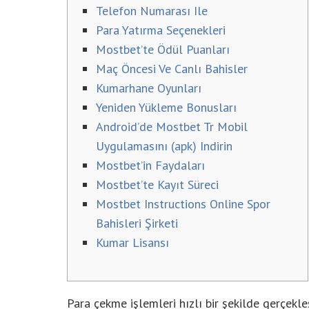
Telefon Numarası Ile
Para Yatırma Seçenekleri
Mostbet’te Ödül Puanları
Maç Öncesi Ve Canlı Bahisler
Kumarhane Oyunları
Yeniden Yükleme Bonusları
Android’de Mostbet Tr Mobil
Uygulamasını (apk) Indirin
Mostbet’in Faydaları
Mostbet’te Kayıt Süreci
Mostbet Instructions Online Spor
Bahisleri Şirketi
Kumar Lisansı
Para çekme işlemleri hızlı bir şekilde gerçekleş