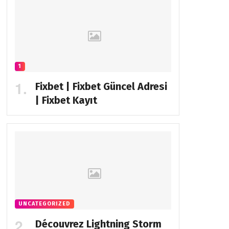
1
Fixbet | Fixbet Güncel Adresi
| Fixbet Kayıt
UNCATEGORIZED
Découvrez Lightning Storm