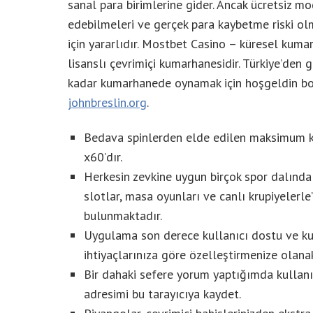
sanal para birimlerine gider. Ancak ücretsiz mod
edebilmeleri ve gerçek para kaybetme riski ol
için yararlıdır. Mostbet Casino – küresel kum
lisanslı çevrimiçi kumarhanesidir. Türkiye’den
kadar kumarhanede oynamak için hoşgeldin bon
johnbreslin.org
.
Bedava spinlerden elde edilen maksimum ka
x60’dır.
Herkesin zevkine uygun birçok spor dalınd
slotlar, masa oyunları ve canlı krupiyelerle
bulunmaktadır.
Uygulama son derece kullanıcı dostu ve kull
ihtiyaçlarınıza göre özelleştirmenize olanak
Bir dahaki sefere yorum yaptığımda kullan
adresimi bu tarayıcıya kaydet.