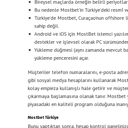
Bireysel maçlarda örneğin belirli periyotlar
Bu nedenle Mostbet’in Türkiye’deki resmî we
Türkiye’de Mostbet, Curaçao’nun offshore l
sahip değil.
Android ve iOS için MostBet istemci yazılım
destekler ve işlevsel olarak PC sürümünde
Yükleme düğmesi (aynı zamanda mevcut bakiy
yükleme penceresini açar.
Müşteriler telefon numaralarını, e-posta adr
gibi sosyal medya hesaplarını kullanarak Mostbe
kolay empieza kullanışlı hale getirir ve müşte
çıkarmaya başlamasına olanak tanır. Mostbet 
piyasadaki en kaliteli program olduğuna inanı
Mostbet Türkiye
Bunu yaptıktan sonra, hesap kontrol paneliniz