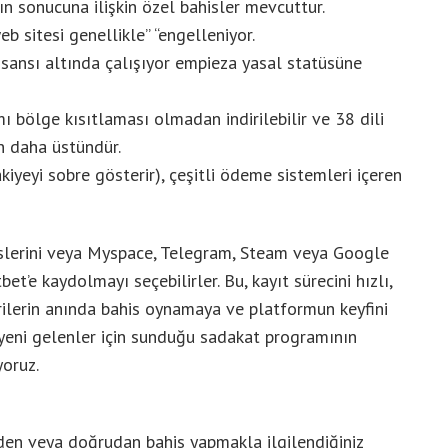
ın sonucuna ilişkin özel bahisler mevcuttur.
b sitesi genellikle” “engelleniyor.
isansı altında çalışıyor empieza yasal statüsüne
ı bölge kısıtlaması olmadan indirilebilir ve 38 dili
n daha üstündür.
eyi sobre gösterir), çeşitli ödeme sistemleri içeren
eslerini veya Myspace, Telegram, Steam veya Google
t’e kaydolmayı seçebilirler. Bu, kayıt sürecini hızlı,
rilerin anında bahis oynamaya ve platformun keyfini
yeni gelenler için sunduğu sadakat programının
yoruz.
den veya doğrudan bahis yapmakla ilgilendiğiniz