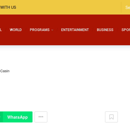
 WITH US
L
WORLD
PROGRAMS
ENTERTAINMENT
BUSINESS
SPO
e Casin
WhatsApp