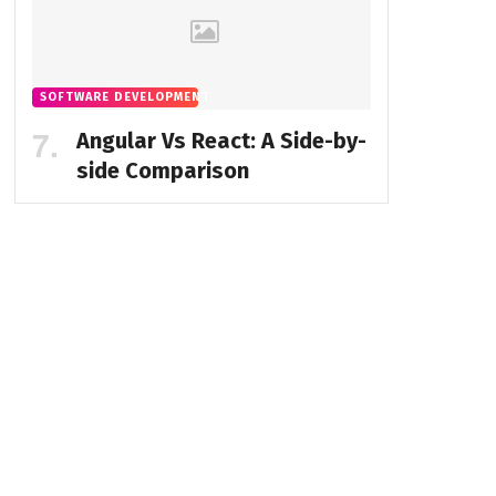
SOFTWARE DEVELOPMENT
Angular Vs React: A Side-by-
side Comparison