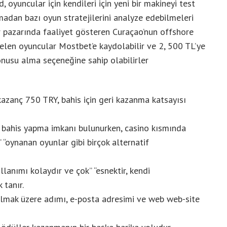
, oyuncular için kendileri için yeni bir makineyi test
madan bazı oyun stratejilerini analyze edebilmeleri
ar pazarında faaliyet gösteren Curaçao’nun offshore
 gelen oyuncular Mostbet’e kaydolabilir ve 2, 500 TL’ye
usu alma seçeneğine sahip olabilirler
zanç 750 TRY, bahis için geri kazanma katsayısı
a bahis yapma imkanı bulunurken, casino kısmında
” “oynanan oyunlar gibi birçok alternatif
anımı kolaydır ve çok” “esnektir, kendi
 tanır.
ılmak üzere adımı, e-posta adresimi ve web web-site