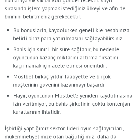
numaraya sık sık bir kod gönderilecektir. Kayıt
sırasında işlem yapmak istediğiniz ülkeyi ve afin de
birimini belirtmeniz gerekecektir.
Bu bonuslarla, kaydolurken genellikle hesabınıza
belirli biraz para yatırılmasını sağlayabilirsiniz.
Bahis için sınırlı bir süre sağlanır, bu nedenle
oyuncunun kazanç miktarını artırma fırsatını
kaçırmamak için acele etmesi önemlidir.
Mostbet birkaç yıldır faaliyette ve birçok
müşterinin güvenini kazanmayı başardı.
Hayır, oyuncunun Mostbet’e yeniden kaydolmasına
izin verilmiyor, bu bahis şirketinin çoklu kontenjan
kurallarının ihlalidir.
İşbirliği yaptığımız sektör lideri oyun sağlayıcıları,
mükemmeliyetimize olan bağlılığımızı daha da