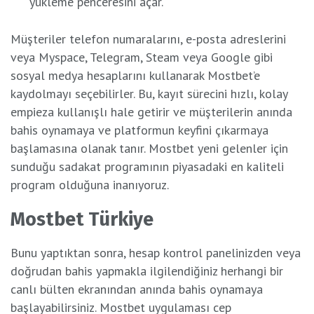
yükleme penceresini açar.
Müşteriler telefon numaralarını, e-posta adreslerini
veya Myspace, Telegram, Steam veya Google gibi
sosyal medya hesaplarını kullanarak Mostbet’e
kaydolmayı seçebilirler. Bu, kayıt sürecini hızlı, kolay
empieza kullanışlı hale getirir ve müşterilerin anında
bahis oynamaya ve platformun keyfini çıkarmaya
başlamasına olanak tanır. Mostbet yeni gelenler için
sunduğu sadakat programının piyasadaki en kaliteli
program olduğuna inanıyoruz.
Mostbet Türkiye
Bunu yaptıktan sonra, hesap kontrol panelinizden veya
doğrudan bahis yapmakla ilgilendiğiniz herhangi bir
canlı bülten ekranından anında bahis oynamaya
başlayabilirsiniz. Mostbet uygulaması cep