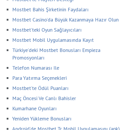
Mostbet Bahis Şirketinin Faydaları
Mostbet Casino’da Büyük Kazanmaya Hazır Olun
Mostbet’teki Oyun Sağlayıcıları
Mostbet Mobil Uygulamasında Kayıt
Türkiye’deki Mostbet Bonusları Empieza
Promosyonları
Telefon Numarası Ile
Para Yatırma Seçenekleri
Mostbet’te Ödül Puanları
Maç Öncesi Ve Canlı Bahisler
Kumarhane Oyunları
Yeniden Yükleme Bonusları
Android’de Mostbet Tr Mobil Uygulamasını (apk)