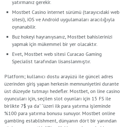
yatırmanız gerekir.
Mostbet Casino internet sürümü (tarayıcıdaki web
sitesi), iOS ve Android uygulamaları aracılığıyla
oynanabilir.
Buz hokeyi hayranıysanız, Mostbet bahislerinizi
yapmak için mükemmel bir yer olacaktır.
Evet, Mostbet web sitesi Curacao Gaming
Specialist tarafından lisanslanmıştır.
Platform; kullanıcı dostu arayüzü ile güncel adres
üzerinden giriş yapan herkesin memnuniyetini durante
üst düzeyde tutmayı hedefler. Mostbet, on line casino
oyuncuları için, seçilen slot oyunları için 15 FS ile
birlikte 7$ ya da” “üzeri ilk para yatırma işleminde
%100 para yatırma bonusu sunuyor. Mostbet online
gambling establishment, dünyanın dört bir yanından