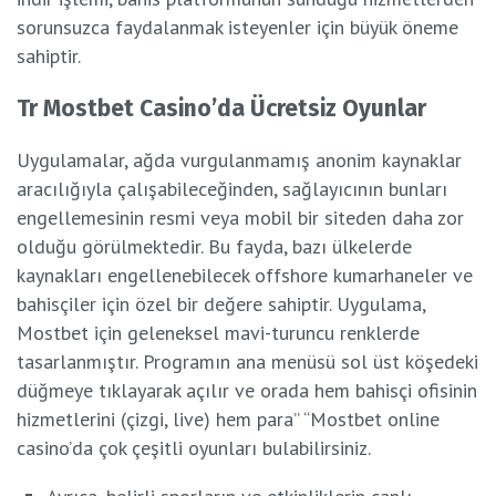
sorunsuzca faydalanmak isteyenler için büyük öneme
sahiptir.
Tr Mostbet Casino’da Ücretsiz Oyunlar
Uygulamalar, ağda vurgulanmamış anonim kaynaklar
aracılığıyla çalışabileceğinden, sağlayıcının bunları
engellemesinin resmi veya mobil bir siteden daha zor
olduğu görülmektedir. Bu fayda, bazı ülkelerde
kaynakları engellenebilecek offshore kumarhaneler ve
bahisçiler için özel bir değere sahiptir. Uygulama,
Mostbet için geleneksel mavi-turuncu renklerde
tasarlanmıştır. Programın ana menüsü sol üst köşedeki
düğmeye tıklayarak açılır ve orada hem bahisçi ofisinin
hizmetlerini (çizgi, live) hem para” “Mostbet online
casino’da çok çeşitli oyunları bulabilirsiniz.