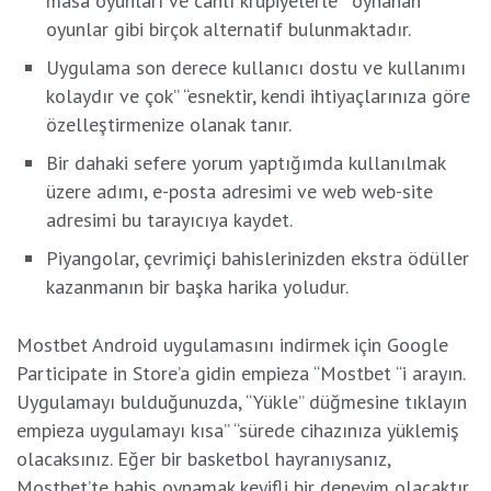
masa oyunları ve canlı krupiyelerle” “oynanan
oyunlar gibi birçok alternatif bulunmaktadır.
Uygulama son derece kullanıcı dostu ve kullanımı
kolaydır ve çok” “esnektir, kendi ihtiyaçlarınıza göre
özelleştirmenize olanak tanır.
Bir dahaki sefere yorum yaptığımda kullanılmak
üzere adımı, e-posta adresimi ve web web-site
adresimi bu tarayıcıya kaydet.
Piyangolar, çevrimiçi bahislerinizden ekstra ödüller
kazanmanın bir başka harika yoludur.
Mostbet Android uygulamasını indirmek için Google
Participate in Store’a gidin empieza “Mostbet “i arayın.
Uygulamayı bulduğunuzda, “Yükle” düğmesine tıklayın
empieza uygulamayı kısa” “sürede cihazınıza yüklemiş
olacaksınız. Eğer bir basketbol hayranıysanız,
Mostbet’te bahis oynamak keyifli bir deneyim olacaktır.