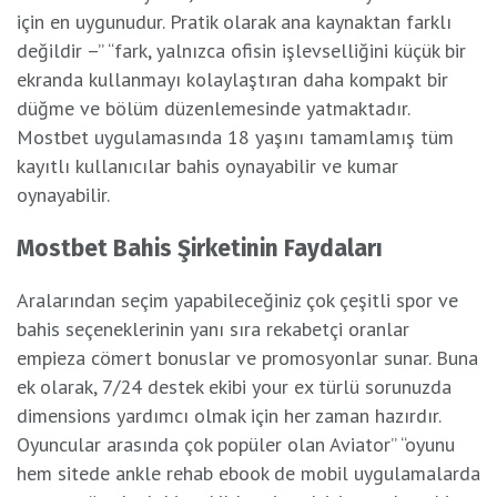
için en uygunudur. Pratik olarak ana kaynaktan farklı
değildir –” “fark, yalnızca ofisin işlevselliğini küçük bir
ekranda kullanmayı kolaylaştıran daha kompakt bir
düğme ve bölüm düzenlemesinde yatmaktadır.
Mostbet uygulamasında 18 yaşını tamamlamış tüm
kayıtlı kullanıcılar bahis oynayabilir ve kumar
oynayabilir.
Mostbet Bahis Şirketinin Faydaları
Aralarından seçim yapabileceğiniz çok çeşitli spor ve
bahis seçeneklerinin yanı sıra rekabetçi oranlar
empieza cömert bonuslar ve promosyonlar sunar. Buna
ek olarak, 7/24 destek ekibi your ex türlü sorunuzda
dimensions yardımcı olmak için her zaman hazırdır.
Oyuncular arasında çok popüler olan Aviator” “oyunu
hem sitede ankle rehab ebook de mobil uygulamalarda