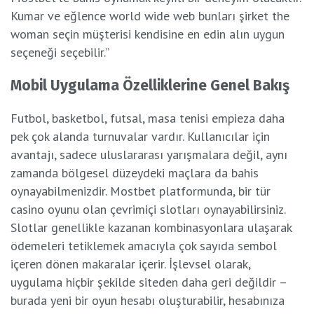
Kumar ve eğlence world wide web bunları şirket the
woman seçin müşterisi kendisine en edin alın uygun
seçeneği seçebilir.”
Mobil Uygulama Özelliklerine Genel Bakış
Futbol, ​​basketbol, ​​futsal, masa tenisi empieza daha
pek çok alanda turnuvalar vardır. Kullanıcılar için
avantajı, sadece uluslararası yarışmalara değil, aynı
zamanda bölgesel düzeydeki maçlara da bahis
oynayabilmenizdir. Mostbet platformunda, bir tür
casino oyunu olan çevrimiçi slotları oynayabilirsiniz.
Slotlar genellikle kazanan kombinasyonlara ulaşarak
ödemeleri tetiklemek amacıyla çok sayıda sembol
içeren dönen makaralar içerir. İşlevsel olarak,
uygulama hiçbir şekilde siteden daha geri değildir –
burada yeni bir oyun hesabı oluşturabilir, hesabınıza