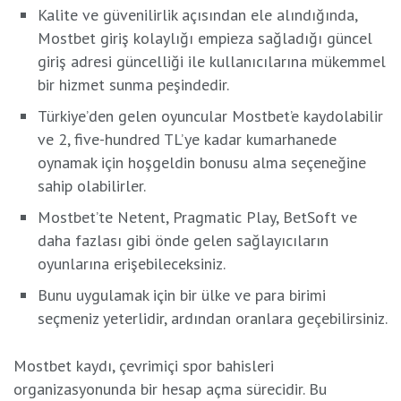
Kalite ve güvenilirlik açısından ele alındığında,
Mostbet giriş kolaylığı empieza sağladığı güncel
giriş adresi güncelliği ile kullanıcılarına mükemmel
bir hizmet sunma peşindedir.
Türkiye’den gelen oyuncular Mostbet’e kaydolabilir
ve 2, five-hundred TL’ye kadar kumarhanede
oynamak için hoşgeldin bonusu alma seçeneğine
sahip olabilirler.
Mostbet’te Netent, Pragmatic Play, BetSoft ve
daha fazlası gibi önde gelen sağlayıcıların
oyunlarına erişebileceksiniz.
Bunu uygulamak için bir ülke ve para birimi
seçmeniz yeterlidir, ardından oranlara geçebilirsiniz.
Mostbet kaydı, çevrimiçi spor bahisleri
organizasyonunda bir hesap açma sürecidir. Bu