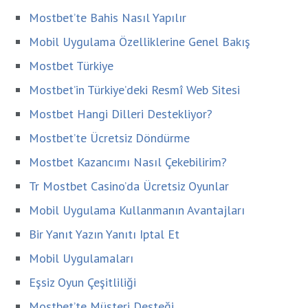
Mostbet’te Bahis Nasıl Yapılır
Mobil Uygulama Özelliklerine Genel Bakış
Mostbet Türkiye
Mostbet’in Türkiye’deki Resmî Web Sitesi
Mostbet Hangi Dilleri Destekliyor?
Mostbet’te Ücretsiz Döndürme
Mostbet Kazancımı Nasıl Çekebilirim?
Tr Mostbet Casino’da Ücretsiz Oyunlar
Mobil Uygulama Kullanmanın Avantajları
Bir Yanıt Yazın Yanıtı Iptal Et
Mobil Uygulamaları
Eşsiz Oyun Çeşitliliği
Mostbet’te Müşteri Desteği