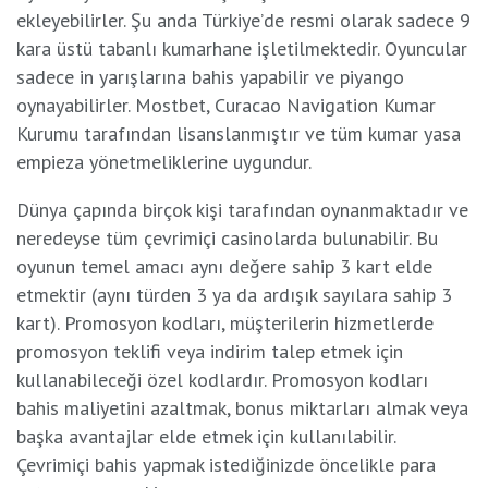
ekleyebilirler. Şu anda Türkiye’de resmi olarak sadece 9
kara üstü tabanlı kumarhane işletilmektedir. Oyuncular
sadece in yarışlarına bahis yapabilir ve piyango
oynayabilirler. Mostbet, Curacao Navigation Kumar
Kurumu tarafından lisanslanmıştır ve tüm kumar yasa
empieza yönetmeliklerine uygundur.
Dünya çapında birçok kişi tarafından oynanmaktadır ve
neredeyse tüm çevrimiçi casinolarda bulunabilir. Bu
oyunun temel amacı aynı değere sahip 3 kart elde
etmektir (aynı türden 3 ya da ardışık sayılara sahip 3
kart). Promosyon kodları, müşterilerin hizmetlerde
promosyon teklifi veya indirim talep etmek için
kullanabileceği özel kodlardır. Promosyon kodları
bahis maliyetini azaltmak, bonus miktarları almak veya
başka avantajlar elde etmek için kullanılabilir.
Çevrimiçi bahis yapmak istediğinizde öncelikle para