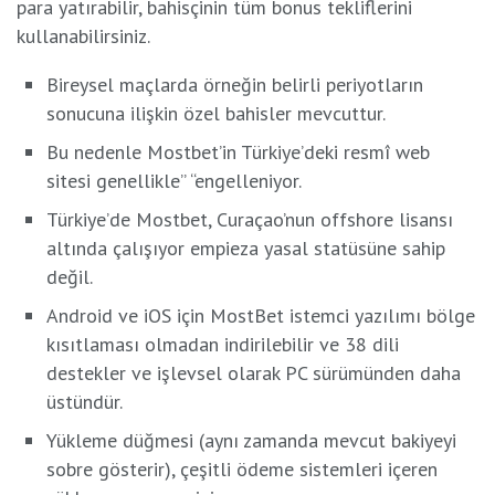
para yatırabilir, bahisçinin tüm bonus tekliflerini
kullanabilirsiniz.
Bireysel maçlarda örneğin belirli periyotların
sonucuna ilişkin özel bahisler mevcuttur.
Bu nedenle Mostbet’in Türkiye’deki resmî web
sitesi genellikle” “engelleniyor.
Türkiye’de Mostbet, Curaçao’nun offshore lisansı
altında çalışıyor empieza yasal statüsüne sahip
değil.
Android ve iOS için MostBet istemci yazılımı bölge
kısıtlaması olmadan indirilebilir ve 38 dili
destekler ve işlevsel olarak PC sürümünden daha
üstündür.
Yükleme düğmesi (aynı zamanda mevcut bakiyeyi
sobre gösterir), çeşitli ödeme sistemleri içeren