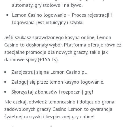
automaty, gry stołowe i na żywo.
Lemon Casino logowanie – Proces rejestracji i
logowania jest intuicyjny i szybki.
Jeśli szukasz sprawdzonego kasyna online, Lemon
Casino to doskonały wybór. Platforma oferuje również
specjalne promocje dla nowych graczy, takie jak
darmowe spiny (+155 fs).
Zarejestruj się na Lemon Casino pl.
Zaloguj się przez lemon kasyno logowanie.
Skorzystaj z bonusów i rozpocznij grę!
Nie czekaj, odwiedź lemoncasino i dołącz do grona
zadowolonych graczy. Casino Lemon to gwarancja
świetnej rozrywki i bezpiecznej gry online!