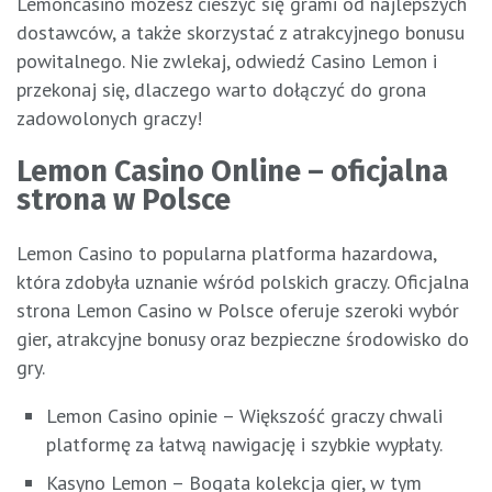
Lemoncasino możesz cieszyć się grami od najlepszych
dostawców, a także skorzystać z atrakcyjnego bonusu
powitalnego. Nie zwlekaj, odwiedź Casino Lemon i
przekonaj się, dlaczego warto dołączyć do grona
zadowolonych graczy!
Lemon Casino Online – oficjalna
strona w Polsce
Lemon Casino to popularna platforma hazardowa,
która zdobyła uznanie wśród polskich graczy. Oficjalna
strona Lemon Casino w Polsce oferuje szeroki wybór
gier, atrakcyjne bonusy oraz bezpieczne środowisko do
gry.
Lemon Casino opinie – Większość graczy chwali
platformę za łatwą nawigację i szybkie wypłaty.
Kasyno Lemon – Bogata kolekcja gier, w tym