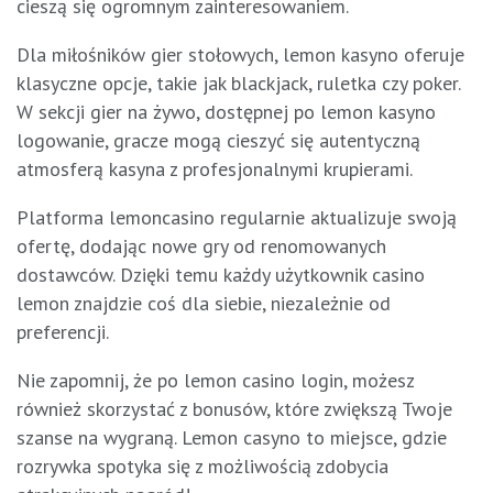
cieszą się ogromnym zainteresowaniem.
Dla miłośników gier stołowych, lemon kasyno oferuje
klasyczne opcje, takie jak blackjack, ruletka czy poker.
W sekcji gier na żywo, dostępnej po lemon kasyno
logowanie, gracze mogą cieszyć się autentyczną
atmosferą kasyna z profesjonalnymi krupierami.
Platforma lemoncasino regularnie aktualizuje swoją
ofertę, dodając nowe gry od renomowanych
dostawców. Dzięki temu każdy użytkownik casino
lemon znajdzie coś dla siebie, niezależnie od
preferencji.
Nie zapomnij, że po lemon casino login, możesz
również skorzystać z bonusów, które zwiększą Twoje
szanse na wygraną. Lemon casyno to miejsce, gdzie
rozrywka spotyka się z możliwością zdobycia