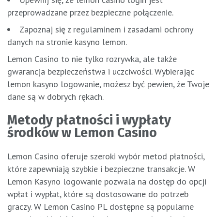
przeprowadzane przez bezpieczne połączenie.
Zapoznaj się z regulaminem i zasadami ochrony
danych na stronie kasyno lemon.
Lemon Casino to nie tylko rozrywka, ale także
gwarancja bezpieczeństwa i uczciwości. Wybierając
lemon kasyno logowanie, możesz być pewien, że Twoje
dane są w dobrych rękach.
Metody płatności i wypłaty
środków w Lemon Casino
Lemon Casino oferuje szeroki wybór metod płatności,
które zapewniają szybkie i bezpieczne transakcje. W
Lemon Kasyno logowanie pozwala na dostęp do opcji
wpłat i wypłat, które są dostosowane do potrzeb
graczy. W Lemon Casino PL dostępne są popularne