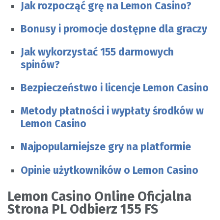
Jak rozpocząć grę na Lemon Casino?
Bonusy i promocje dostępne dla graczy
Jak wykorzystać 155 darmowych
spinów?
Bezpieczeństwo i licencje Lemon Casino
Metody płatności i wypłaty środków w
Lemon Casino
Najpopularniejsze gry na platformie
Opinie użytkowników o Lemon Casino
Lemon Casino Online Oficjalna
Strona PL Odbierz 155 FS