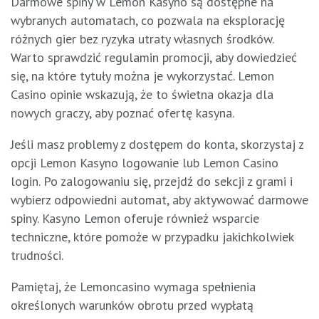
Darmowe spiny w Lemon Kasyno są dostępne na
wybranych automatach, co pozwala na eksplorację
różnych gier bez ryzyka utraty własnych środków.
Warto sprawdzić regulamin promocji, aby dowiedzieć
się, na które tytuły można je wykorzystać. Lemon
Casino opinie wskazują, że to świetna okazja dla
nowych graczy, aby poznać ofertę kasyna.
Jeśli masz problemy z dostępem do konta, skorzystaj z
opcji Lemon Kasyno logowanie lub Lemon Casino
login. Po zalogowaniu się, przejdź do sekcji z grami i
wybierz odpowiedni automat, aby aktywować darmowe
spiny. Kasyno Lemon oferuje również wsparcie
techniczne, które pomoże w przypadku jakichkolwiek
trudności.
Pamiętaj, że Lemoncasino wymaga spełnienia
określonych warunków obrotu przed wypłatą