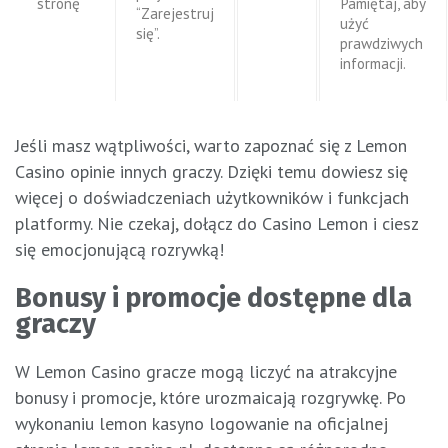
stronę
Pamiętaj, aby
“Zarejestruj
użyć
się”.
prawdziwych
informacji.
Jeśli masz wątpliwości, warto zapoznać się z Lemon
Casino opinie innych graczy. Dzięki temu dowiesz się
więcej o doświadczeniach użytkowników i funkcjach
platformy. Nie czekaj, dołącz do Casino Lemon i ciesz
się emocjonującą rozrywką!
Bonusy i promocje dostępne dla
graczy
W Lemon Casino gracze mogą liczyć na atrakcyjne
bonusy i promocje, które urozmaicają rozgrywkę. Po
wykonaniu lemon kasyno logowanie na oficjalnej