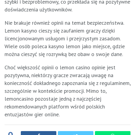
szybki i bezproblemowy, co przekłada się na pozytywne
doświadczenia użytkowników.
Nie brakuje również opinii na temat bezpieczeństwa.
Lemon kasyno cieszy się zaufaniem graczy dzięki
licencjonowanym usługom i przejrzystym zasadom.
Wiele osób poleca kasyno lemon jako miejsce, gdzie
można cieszyć się rozrywką bez obaw o swoje dane.
Choć większość opinii o lemon casino opinie jest
pozytywna, niektórzy gracze zwracają uwagę na
konieczność dokładnego zapoznania się z regulaminem,
szczególnie w kontekście promocji. Mimo to,
lemoncasino pozostaje jedną z najczęściej
rekomendowanych platform wśród polskich
entuzjastów gier online.
0