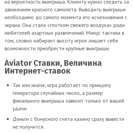
на вероятность выигрыша. Клиенту нужно следить за
движением красного самолета. Выводить выигрыши
необходимо до самого момента его исчезновения с
экрана. Она стала «глотком свежего воздуха» ради
любителей азартных развлечений. Минус тактики в
том, словно набирает высоту игрок лишает себя
возможности приобрести крупные выигрыши.
Aviator Ставки, Величина
Интернет-ставок
Так или иначе, игра работает по принципу
генератора случайных число, а размер
финального выигрыша зависит только от вашей
удачи.
Деньги с бонусного счета казино сразу вывести
не получится.