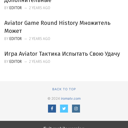
Дополнительные
BY
EDITOR
2 YEARS AGO
Aviator Game Round History Множитель
Может
BY
EDITOR
2 YEARS AGO
Игра Aviator Тактика Испытать Свою Удачу
BY
EDITOR
2 YEARS AGO
BACK TO TOP
© 2024
iromatv.com