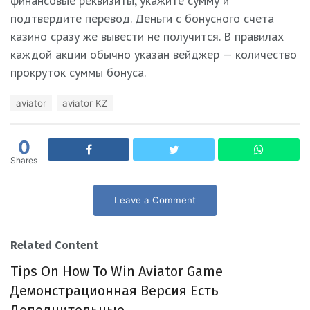
финансовые реквизиты, укажите сумму и
подтвердите перевод. Деньги с бонусного счета
казино сразу же вывести не получится. В правилах
каждой акции обычно указан вейджер — количество
прокруток суммы бонуса.
T
aviator
aviator KZ
a
g
s
0
:
Shares
Leave a Comment
Related Content
Tips On How To Win Aviator Game
Демонстрационная Версия Есть