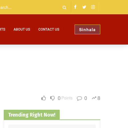
Sinhala
RTS
ABOUT US
CONTACT US
0
0
8
Points
Trending Right Now!