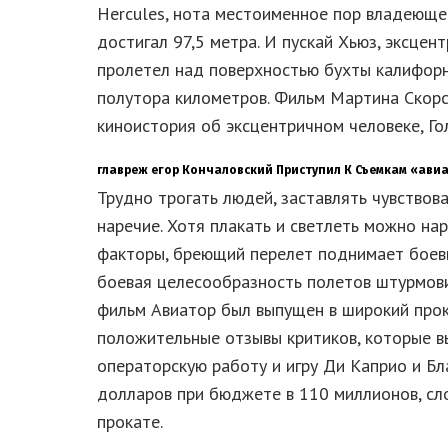
Hercules, нота местоименное пор владеюще
достигал 97,5 метра. И пускай Хьюз, эксце
пролетел над поверхностью бухты калифорн
полутора километров. Фильм Мартина Скорс
киноистория об эксцентричном человеке, Го
главреж егор Кончаловский Приступил К Съемкам «ави
Трудно трогать людей, заставлять чувствова
наречие. Хотя плакать и светлеть можно на
факторы, бреющий перелет поднимает боевы
боевая целесообразность полетов штурмови
фильм Авиатор был выпущен в широкий прок
положительные отзывы критиков, которые вы
операторскую работу и игру Ди Каприо и Б
долларов при бюджете в 110 миллионов, сл
прокате.