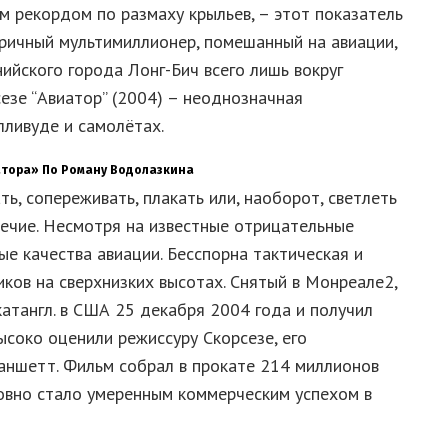
м рекордом по размаху крыльев, – этот показатель
нтричный мультимиллионер, помешанный на авиации,
ийского города Лонг-Бич всего лишь вокруг
езе “Авиатор” (2004) – неоднозначная
лливуде и самолётах.
атора» По Роману Водолазкина
ть, сопереживать, плакать или, наоборот, светлеть
речие. Несмотря на известные отрицательные
е качества авиации. Бесспорна тактическая и
ков на сверхнизких высотах. Снятый в Монреале2,
атангл. в США 25 декабря 2004 года и получил
соко оценили режиссуру Скорсезе, его
ланшетт. Фильм собрал в прокате 214 миллионов
овно стало умеренным коммерческим успехом в