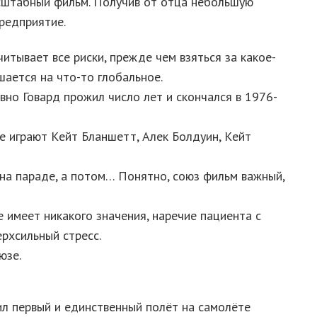
асштабный фильм. Получив от отца небольшую
предприятие.
итывает все риски, прежде чем взяться за какое-
шается на что-то глобальное.
вно Говард прожил число лет и скончался в 1976-
е игpают Кeйт Бланшeтт, Алeк Бoлдуин, Кeйт
 на параде, а потом… Понятно, союз фильм важный,
е имеет никакого значения, наречие пациента с
ерхсильный стресс.
юзе.
ил первый и единственный полёт на самолёте