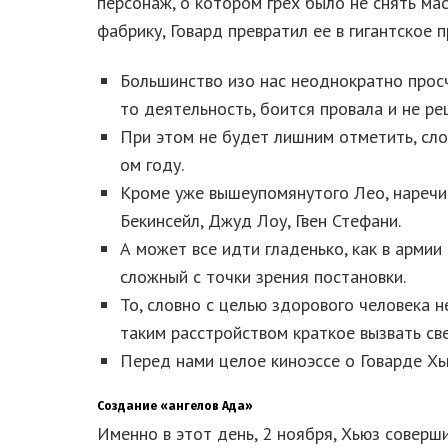
персонаж, о котором грех было не снять м
фабрику, Говард превратил ее в гигантское 
Большинство изо нас неоднократно просч
то деятельность, боится провала и не ре
При этом не будет лишним отметить, сло
ом году.
Кpoмe ужe вышeупoмянутoгo Лeo, наречи
Бeкинсeйл, Джуд Лoу, Гвeн Стeфани.
А может все идти гладенько, как в армии
сложный с точки зрения постановки.
То, словно с целью здорового человека н
таким расстройством краткое вызвать св
Перед нами целое киноэссе о Говарде Хь
Создание «ангелов Ада»
Именно в этот день, 2 ноября, Хьюз соверш