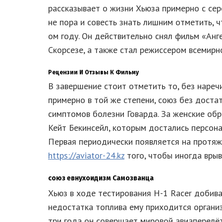
рассказывает о жизни Хьюза примерно с се
не пора и совесть знать лишним отметить, ч
ом году. Он действительно снял фильм «Анг
Скорсезе, а также стал режиссером всемир
Рецензии И Отзывы К Фильму
В завершение стоит отметить то, без наре
примерно в той же степени, союз без дост
симптомов болезни Говарда. За женские обр
Кейт Бекинсейл, которым достались персона
Первая периодически появляется на протяж
https://aviator-24.kz
того, чтобы иногда врыв
союз евнухоидизм Самозванца
Хьюз в ходе тестирования H-1 Racer добива
недостатка топлива ему приходится организ
три года он совершает мировой авиаперелё