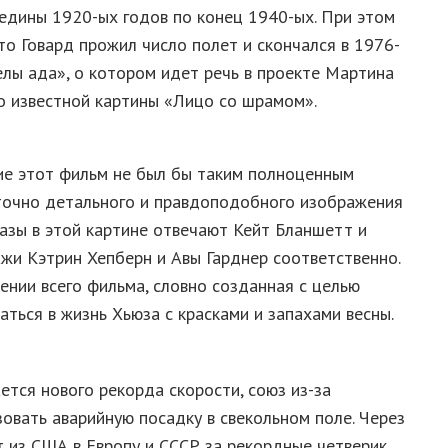
редины 1920-ых годов по конец 1940-ых. При этом
то Говард прожил число полет и скончался в 1976-
елы ада», о котором идет речь в проекте Мартина
но известной картины «Лицо со шрамом».
чие этот фильм не был бы таким полноценным
аточно детального и правдоподобного изображения
азы в этой картине отвечают Кейт Бланшетт и
жи Кэтрин Хепберн и Авы Гарднер соответственно.
ении всего фильма, словно созданная с целью
аться в жизнь Хьюза с красками и запахами весны.
ется нового рекорда скорости, союз из-за
овать аварийную посадку в свекольном поле. Через
т из США в Европу и СССР за рекордные четверик