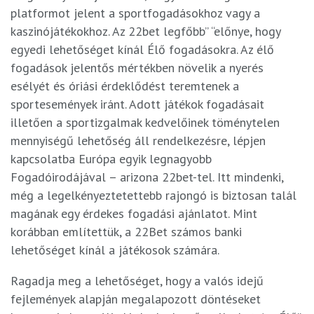
platformot jelent a sportfogadásokhoz vagy a
kaszinójátékokhoz. Az 22bet legfőbb” “előnye, hogy
egyedi lehetőséget kínál Élő fogadásokra. Az élő
fogadások jelentős mértékben növelik a nyerés
esélyét és óriási érdeklődést teremtenek a
sportesemények iránt. Adott játékok fogadásait
illetően a sportizgalmak kedvelőinek töménytelen
mennyiségű lehetőség áll rendelkezésre, lépjen
kapcsolatba Európa egyik legnagyobb
Fogadóirodájával – arizona 22bet-tel. Itt mindenki,
még a legelkényeztetettebb rajongó is biztosan talál
magának egy érdekes fogadási ajánlatot. Mint
korábban említettük, a 22Bet számos banki
lehetőséget kínál a játékosok számára.
Ragadja meg a lehetőséget, hogy a valós idejű
fejlemények alapján megalapozott döntéseket