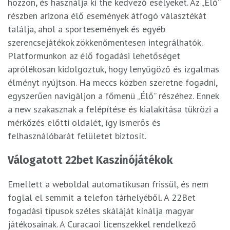
hozzon, és használja ki the kedvező esélyeket. Az „Élő”
részben arizona élő események átfogó választékát
találja, ahol a sportesemények és egyéb
szerencsejátékok zökkenőmentesen integrálhatók.
Platformunkon az élő fogadási lehetőséget
aprólékosan kidolgoztuk, hogy lenyűgöző és izgalmas
élményt nyújtson. Ha meccs közben szeretne fogadni,
egyszerűen navigáljon a főmenü „Élő” részéhez. Ennek
a new szakasznak a felépítése és kialakítása tükrözi a
mérkőzés előtti oldalét, így ismerős és
felhasználóbarát felületet biztosít.
Válogatott 22bet Kaszinójátékok
Emellett a weboldal automatikusan frissül, és nem
foglal el semmit a telefon tárhelyéből. A 22Bet
fogadási típusok széles skáláját kínálja magyar
játékosainak. A Curacaoi licenszekkel rendelkező