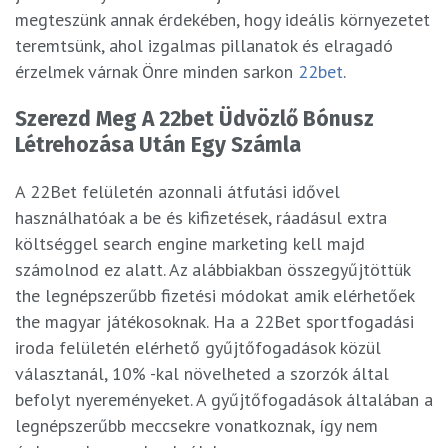
megteszünk annak érdekében, hogy ideális környezetet
teremtsünk, ahol izgalmas pillanatok és elragadó
érzelmek várnak Önre minden sarkon
22bet
.
Szerezd Meg A 22bet Üdvözlő Bónusz
Létrehozása Után Egy Számla
A 22Bet felületén azonnali átfutási idővel
használhatóak a be és kifizetések, ráadásul extra
költséggel search engine marketing kell majd
számolnod ez alatt. Az alábbiakban összegyűjtöttük
the legnépszerűbb fizetési módokat amik elérhetőek
the magyar játékosoknak. Ha a 22Bet sportfogadási
iroda felületén elérhető gyűjtőfogadások közül
választanál, 10% -kal növelheted a szorzók által
befolyt nyereményeket. A gyűjtőfogadások általában a
legnépszerűbb meccsekre vonatkoznak, így nem