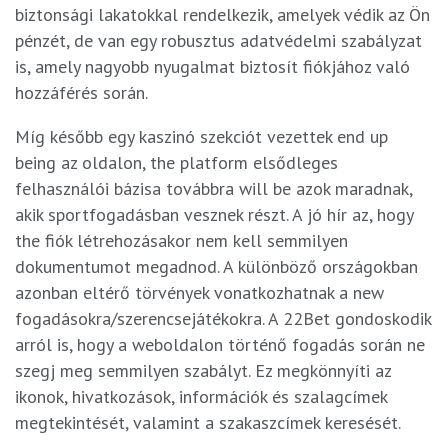
biztonsági lakatokkal rendelkezik, amelyek védik az Ön
pénzét, de van egy robusztus adatvédelmi szabályzat
is, amely nagyobb nyugalmat biztosít fiókjához való
hozzáférés során.
Míg később egy kaszinó szekciót vezettek end up
being az oldalon, the platform elsődleges
felhasználói bázisa továbbra will be azok maradnak,
akik sportfogadásban vesznek részt. A jó hír az, hogy
the fiók létrehozásakor nem kell semmilyen
dokumentumot megadnod. A különböző országokban
azonban eltérő törvények vonatkozhatnak a new
fogadásokra/szerencsejátékokra. A 22Bet gondoskodik
arról is, hogy a weboldalon történő fogadás során ne
szegj meg semmilyen szabályt. Ez megkönnyíti az
ikonok, hivatkozások, információk és szalagcímek
megtekintését, valamint a szakaszcímek keresését.