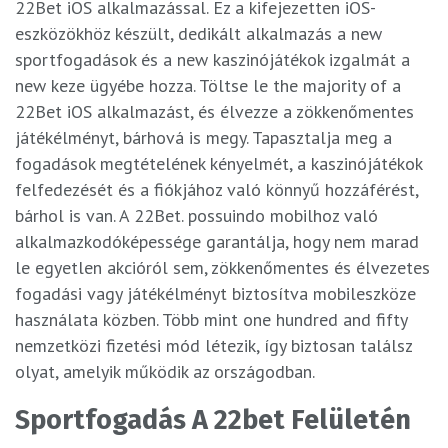
22Bet iOS alkalmazással. Ez a kifejezetten iOS-
eszközökhöz készült, dedikált alkalmazás a new
sportfogadások és a new kaszinójátékok izgalmát a
new keze ügyébe hozza. Töltse le the majority of a
22Bet iOS alkalmazást, és élvezze a zökkenőmentes
játékélményt, bárhová is megy. Tapasztalja meg a
fogadások megtételének kényelmét, a kaszinójátékok
felfedezését és a fiókjához való könnyű hozzáférést,
bárhol is van. A 22Bet. possuindo mobilhoz való
alkalmazkodóképessége garantálja, hogy nem marad
le egyetlen akcióról sem, zökkenőmentes és élvezetes
fogadási vagy játékélményt biztosítva mobileszköze
használata közben. Több mint one hundred and fifty
nemzetközi fizetési mód létezik, így biztosan találsz
olyat, amelyik működik az országodban.
Sportfogadás A 22bet Felületén