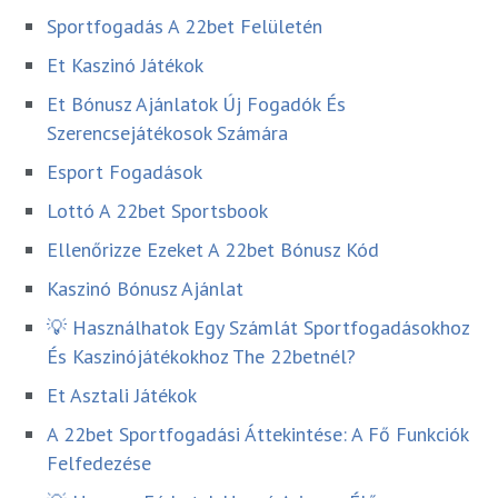
Sportfogadás A 22bet Felületén
Et Kaszinó Játékok
Et Bónusz Ajánlatok Új Fogadók És
Szerencsejátékosok Számára
Esport Fogadások
Lottó A 22bet Sportsbook
Ellenőrizze Ezeket A 22bet Bónusz Kód
Kaszinó Bónusz Ajánlat
💡 Használhatok Egy Számlát Sportfogadásokhoz
És Kaszinójátékokhoz The 22betnél?
Et Asztali Játékok
A 22bet Sportfogadási Áttekintése: A Fő Funkciók
Felfedezése