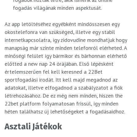
fogadás világának minden aspektusát.
Az app letöltéséhez egyébként mindösszesen egy
okostelefonra van szükséged, illetve egy stabil
internetkapcsolatra, így zidovudine mondhatjuk hogy
manapság már szinte minden telefonról elérheted. A
minőségi felület így bármikor és bárhonnan elérhető
előtted a new nap 24 órájában. Első lépésként
értelemszerűen fel kell keresned a 22Bet
sportfogadási irodát. Itt kell majd megadnod az
adatokat, illetve elfogadnod a szabályzatot a fiók
létrehozásához. De ez még nem minden, hiszen the
22bet platform folyamatosan frissül, így minden
héten találhatsz új lehetőségeket a fogadásaidhoz.
Asztali Játékok