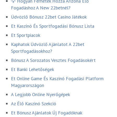
💡 Hogyan Férhetek Hozzá Arizona Élő
Fogadáshoz A New 22betnél?
Üdvözlő Bónusz 22bet Casino Játékok
Et Kaszinó És Sportfogadási Bónusz Lista
Et Sportpiacok
Kaphatok Üdvözlő Ajánlatot A 22bet
Sportfogadásokhoz?
Bónusz A Sorozatos Vesztes Fogadásokért
Et Banki Lehetőségek
Et Online Game És Kaszinó Fogadási Platform
Magyarországon
A Legjobb Online Nyerőgépek
Az Élő Kaszinó Szekció
Et Bónusz Ajánlatok Új Fogadóknak