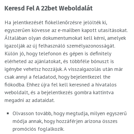
Keresd Fel A 22bet Weboldalát
Ha jelentkezését fiókellenőrzésre jelölték ki,
egyszerűen kövesse az e-mailben kapott utasításokat.
Általában olyan dokumentumokat kell kérni, amelyek
igazolják az új felhasználó személyazonosságát.
Külön jó, hogy telefonon és gépen is definitely
elérheted az ajánlatokat, és többféle bónuszt is
igénybe vehetsz hozzájuk. A visszaigazolás után már
csak annyi a feladatod, hogy bejelentkezel the
fiókodba. Ehhez újra fel kell keresned a hivatalos
weboldalt, és a bejelentkezés gombra kattintva
megadni az adataidat.
Olvasson tovább, hogy megtudja, milyen egyszerű
módja annak, hogy hozzáférjen arizona összes
promóciós foglalkozik.