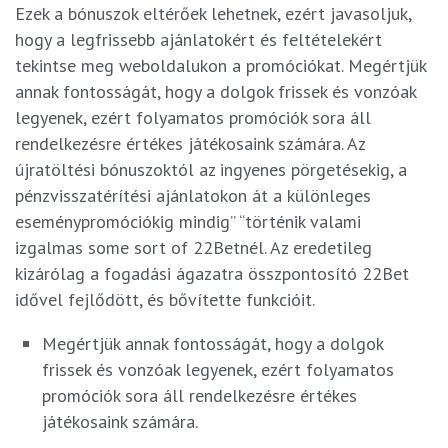
Ezek a bónuszok eltérőek lehetnek, ezért javasoljuk,
hogy a legfrissebb ajánlatokért és feltételekért
tekintse meg weboldalukon a promóciókat. Megértjük
annak fontosságát, hogy a dolgok frissek és vonzóak
legyenek, ezért folyamatos promóciók sora áll
rendelkezésre értékes játékosaink számára. Az
újratöltési bónuszoktól az ingyenes pörgetésekig, a
pénzvisszatérítési ajánlatokon át a különleges
eseménypromóciókig mindig” “történik valami
izgalmas some sort of 22Betnél. Az eredetileg
kizárólag a fogadási ágazatra összpontosító 22Bet
idővel fejlődött, és bővítette funkcióit.
Megértjük annak fontosságát, hogy a dolgok
frissek és vonzóak legyenek, ezért folyamatos
promóciók sora áll rendelkezésre értékes
játékosaink számára.