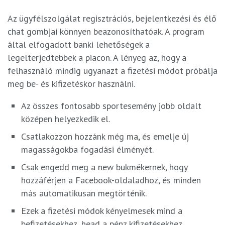
Az ügyfélszolgálat regisztrációs, bejelentkezési és élő
chat gombjai könnyen beazonosíthatóak. A program
által elfogadott banki lehetőségek a
legelterjedtebbek a piacon. A lényeg az, hogy a
felhasználó mindig ugyanazt a fizetési módot próbálja
meg be- és kifizetéskor használni.
Az összes fontosabb sportesemény jobb oldalt
középen helyezkedik el.
Csatlakozzon hozzánk még ma, és emelje új
magasságokba fogadási élményét.
Csak engedd meg a new bukmékernek, hogy
hozzáférjen a Facebook-oldaladhoz, és minden
más automatikusan megtörténik.
Ezek a fizetési módok kényelmesek mind a
befizetésekhez, head a pénz kifizetésekhez.