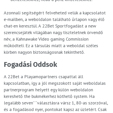
Azonnali segítségért felveheted velük a kapcsolatot
e-mailben, a weboldalon található űrlapon vagy élő
chat-en keresztül. A 22Bet Sportfogadást a new
szerencsejáték világában nagy tiszteletnek örvendő
név, a Kahnawake Video gaming Commission
működteti. Ez a társulás miatt a weboldal széles
körben nagyon biztonságosnak tekinthető.
Fogadási Oddsok
A 22Bet a Playamopartners csapattal áll
kapcsolatban, így a jól megszokott saját weboldalas
partnerprogram helyett egy külön weboldalon
kereshető the bukmékerhez köthető system. Ha
legalább seven” “választásra vársz 1, 80-as szorzóval,
és a fogadásod nyer, pontokat kapsz az üzletért. Csak