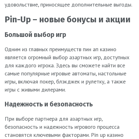
удовольствие, приносящее дополнительные выгоды.
Pin-Up – новые бонусы и акции
Большой выбор игр
Одним из главных преимуществ пин ап казино
является огромный выбор азартных игр, доступных
для каждого игрока. Здесь вы сможете найти все
самые популярные игровые автоматы, настольные
игры, включая покер, блэкджек и рулетку, а также
игры с живыми дилерами.
Надежность и безопасность
При выборе партнера для азартных игр,
безопасность и надежность игрового процесса
становятся ключевыми факторами. Pin up казино