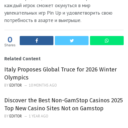
каждый игрок сможет окунуться в мир
увлекательных игр Pin Up и удовлетворить свою
потребность в азарте и выигрыше.
0
Shares
Related Content
Italy Proposes Global Truce for 2026 Winter
Olympics
BY
EDITOR
10 MONTHS AGO
Discover the Best Non-GamStop Casinos 2025
Top New Casino Sites Not on Gamstop
BY
EDITOR
1 YEAR AGO