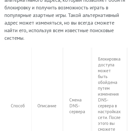
блокировку и получить возможность играть в
популярные азартные игры. Такой альтернативный
адрес может изменяться, но вы всегда сможете
найти его, используя всем известные поисковые
системы.
Блокировка
доступа
может
быть
обойдена
путем
изменения
Смена
DNS-
Способ
Описание
DNS-
сервера в
сервера
настройках
сети. После
этого вы
сможете