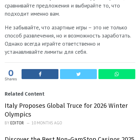
сравнивайте предложения и выбирайте то, что
подходит именно вам.
Не забывайте, что азартные игры – это не только
способ развлечения, но и возможность заработать.
Однако всегда играйте ответственно и
устанавливайте лимиты для себя.
0
Shares
Related Content
Italy Proposes Global Truce for 2026 Winter
Olympics
BY
EDITOR
10 MONTHS AGO
Discover the Best Non-GamStop Casinos 2025