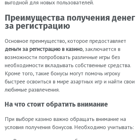
выгодной для новых пользователей.
Преимущества получения денег
за регистрацию
Основное преимущество, которое предоставляет
деньги за регистрацию в казино
, заключается в
возможности попробовать различные игры без
необходимости вкладывать собственные средства.
Кроме того, такие бонусы могут помочь игроку
быстрее освоиться в мире азартных игр и найти свои
любимые развлечения.
На что стоит обратить внимание
При выборе казино важно обращать внимание на
условия получения бонусов. Необходимо учитывать: