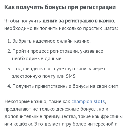
Как получить бонусы при регистрации
Чтобы получить
деньги за регистрацию в казино
,
необходимо выполнить несколько простых шагов:
Выбрать надежное онлайн-казино.
Пройти процесс регистрации, указав все
необходимые данные.
Подтвердить свою учетную запись через
электронную почту или SMS.
Получить приветственные бонусы на свой счет.
Некоторые казино, такие как
champion slots
,
предлагают не только денежные бонусы, но и
дополнительные преимущества, такие как фриспины
или кешбэки. Это делает игру более интересной и