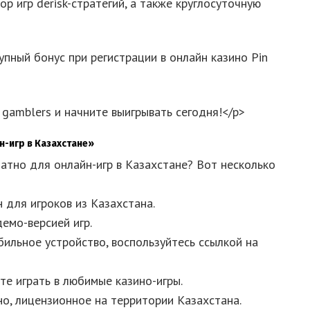
р игр derisk-стратегий, а также круглосуточную
пный бонус при регистрации в онлайн казино Pin
f gamblers и начните выигрывать сегодня!</p>
н-игр в Казахстане»
латно для онлайн-игр в Казахстане? Вот несколько
 для игроков из Казахстана.
демо-версией игр.
бильное устройство, воспользуйтесь ссылкой на
ите играть в любимые казино-игры.
но, лицензионное на территории Казахстана.