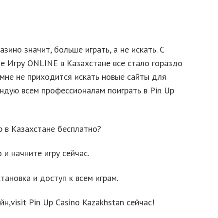
ино значит, больше играть, а не искать. С
е Игру ONLINE в Казахстане все стало гораздо
 мне не приходится искать новые сайты для
ендую всем профессионалам поиграть в Pin Up
p в Казахстане бесплатно?
и начните игру сейчас.
тановка и доступ к всем играм.
,visit Pin Up Casino Kazakhstan сейчас!