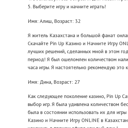
5. Выберите игру и начните играть!
Имя: Алиш, Возраст: 32
Я житель Казахстана и большой фанат онла
Скачайте Pin Up Казино и Начните Игру ONL
лучших решений, сделанных мной в этом год
период! Я был ошеломлен количеством налич
часа игры. Я настоятельно рекомендую это 
Имя: Дина, Возраст: 27
Как следующее поколение казино, Pin Up C
выбор игр. Я была удивлена количеством бе
была в состоянии использовать их для игры
Казино и Начните Игру ONLINE в Казахстане