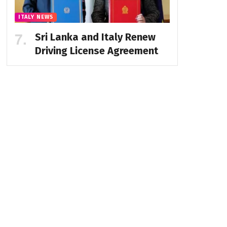
ITALY NEWS
Sri Lanka and Italy Renew
Driving License Agreement