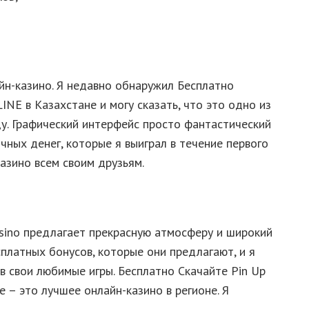
йн-казино. Я недавно обнаружил Бесплатно
INE в Казахстане и могу сказать, что это одно из
у. Графический интерфейс просто фантастический
ных денег, которые я выиграл в течение первого
казино всем своим друзьям.
asino предлагает прекрасную атмосферу и широкий
сплатных бонусов, которые они предлагают, и я
 в свои любимые игры. Бесплатно Скачайте Pin Up
 – это лучшее онлайн-казино в регионе. Я