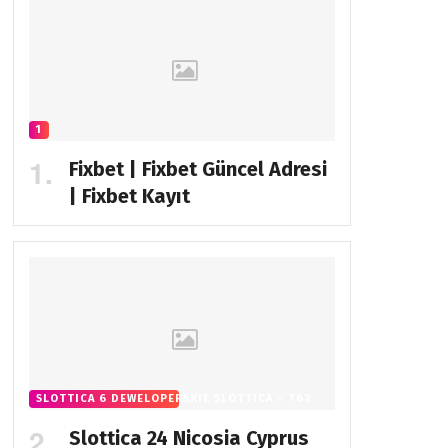
1
Fixbet | Fixbet Güncel Adresi
| Fixbet Kayıt
SLOTTICA 6 DEWELOPERSKIE SLOTTICA - 762
Slottica 24 Nicosia Cyprus