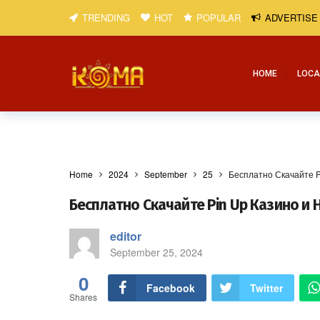
TRENDING
HOT
POPULAR
ADVERTISE
HOME
LOCA
Home
2024
September
25
Бесплатно Скачайте P
Бесплатно Скачайте Pin Up Казино и 
editor
September 25, 2024
0
Facebook
Twitter
Shares