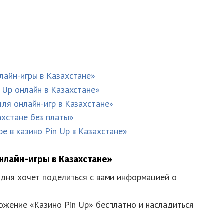
нлайн-игры в Казахстане»
n Up онлайн в Казахстане»
для онлайн-игр в Казахстане»
ахстане без платы»
ре в казино Pin Up в Казахстане»
онлайн-игры в Казахстане»
одня хочет поделиться с вами информацией о
ожение «Казино Pin Up» бесплатно и насладиться