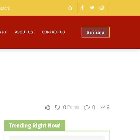
Sinhala
RTS
ABOUT US
CONTACT US
0
0
9
Points
Trending Right Now!