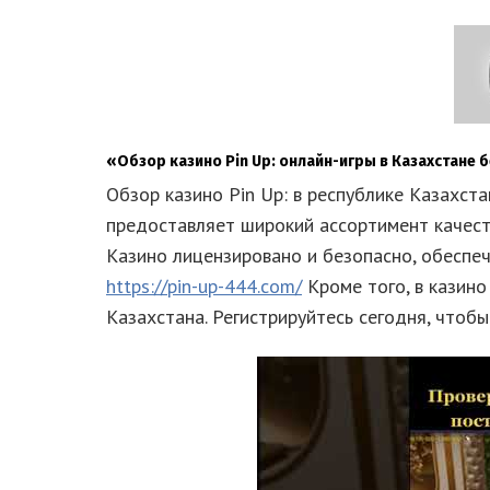
«Обзор казино Pin Up: онлайн-игры в Казахстане 
Обзор казино Pin Up: в республике Казахста
предоставляет широкий ассортимент качеств
Казино лицензировано и безопасно, обеспеч
https://pin-up-444.com/
Кроме того, в казино
Казахстана. Регистрируйтесь сегодня, чтобы