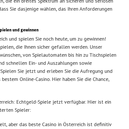
h, die ein breites Spektrum an sicheren und seriösen
, dass Sie dasjenige wählen, das Ihren Anforderungen
spielen und gewinnen
eich und spielen Sie noch heute, um zu gewinnen!
pielen, die Ihnen sicher gefallen werden. Unser
 wünschen, von Spielautomaten bis hin zu Tischspielen
 und schnellen Ein- und Auszahlungen sowie
pielen Sie jetzt und erleben Sie die Aufregung und
 bestem Online-Casino. Hier haben Sie die Chance,
reich: Echtgeld-Spiele jetzt verfügbar. Hier ist ein
erten Spieler:
lt, aber das beste Casino in Österreich ist definitiv