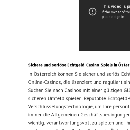
Sichere und seriöse Echtgeld-Casino-Spiele in Öster
In Österreich können Sie sicher und seriös Ech
Online-Casinos, die lizenziert und reguliert si
Suchen Sie nach Casinos mit einer gültigen Glü
sicheren Umfeld spielen. Reputable Echtgeld-
Verschlüsselungstechnologie, um Ihre persönli
immer die Allgemeinen Geschäftsbedingungen, 
wichtig, verantwortungsvoll zu spielen und Ihre