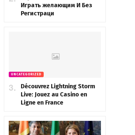
Играть желающим И Без
Регистраци
UNCATEGORIZED
Découvrez Lightning Storm
Live: Jouez au Casino en
Ligne en France