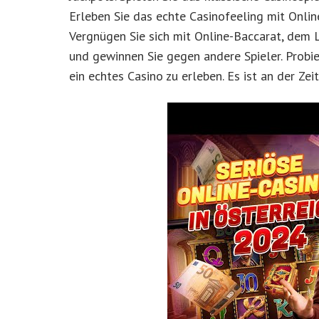
Erleben Sie das echte Casinofeeling mit Online
Vergnügen Sie sich mit Online-Baccarat, dem L
und gewinnen Sie gegen andere Spieler. Probie
ein echtes Casino zu erleben. Es ist an der Zeit