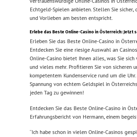
vertrauenswürdige Online-Casinos in Österreic
Echtgeld-Spielen anbieten. Stellen Sie sicher
und Vorlieben am besten entspricht.
Erlebe das Beste Online-Casino in Österreich: Jetzt 
Erleben Sie das Beste Online-Casino in Österr
Entdecken Sie eine riesige Auswahl an Casinos
Online-Casino bietet Ihnen alles, was Sie sich
und vieles mehr. Profitieren Sie von sicheren
kompetentem Kundenservice rund um die Uhr. S
Spannung von echtem Geldspiel in Österreichs
jeden Tag zu gewinnen!
Entdecken Sie das Beste Online-Casino in Öster
Erfahrungsbericht von Hermann, einem begeist
“Ich habe schon in vielen Online-Casinos gespie