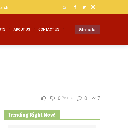
Sinhala
RTS
ABOUT US
CONTACT US
0
0
7
Points
Trending Right Now!