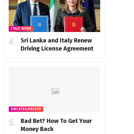
ITALY NEWS
Sri Lanka and Italy Renew
Driving License Agreement
UNCATEGORIZED
Bad Bet? How To Get Your
Money Back