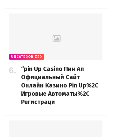
UNCATEGORIZED
“pin Up Casino Пин Ап
Официальный Сайт
Онлайн Казино Pin Up%2C
Игровые Автоматы%2C
Регистраци