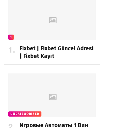
1
Fixbet | Fixbet Güncel Adresi
| Fixbet Kayıt
UNCATEGORIZED
Игровые Автоматы 1 Вин