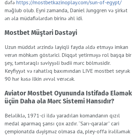
dəfə
https://mostbetkazinoplay.com/sun-of-egypt/
məğlub olub. Eyni zamanda, Daniel Junggren və şirkət
ən əla müdafiələrdən birinə əhl idi.
Mostbet Müştəri Dəstəyi
Uzun müddət ərzində layiqli fayda əldə etməyə imkan
verən möhkəm göstərici. Diqqət yetirməyə rol başqa bir
şey, təmtəraqlı səviyyəli bədii mərc bölməsidir.
Keyfiyyət və rahatlıq baxımından LIVE mostbet seyrək
90 hər kəsə ilkin əvvəl verəcək.
Aviator Mostbet Oyununda Istifadə Eləmək
üçün Daha əla Mərc Sistemi Hansıdır?
Beləliklə, 1971-ci ildə yaradılan komandanın qızıl
medal aparmaq şansı çox azdır. “Sarı-qaralar” cari
çempionatda dəyişməz olmasa da, pley-offa irəliləmək