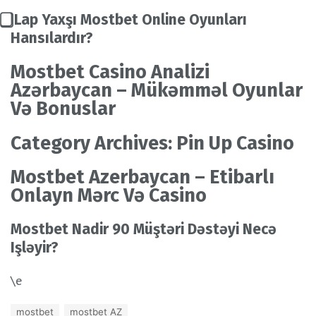
⃣ Lap Yaxşı Mostbet Online Oyunları
Hansılardır?
Mostbet Casino Analizi
Azərbaycan – Mükəmməl Oyunlar
Və Bonuslar
Category Archives: Pin Up Casino
Mostbet Azerbaycan – Etibarlı
Onlayn Mərc Və Casino
Mostbet Nadir 90 Müştəri Dəstəyi Necə
Işləyir?
\e
T
mostbet
mostbet AZ