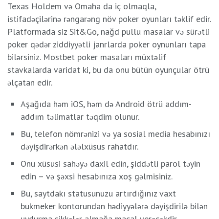
Texas Holdem və Omaha da iç olmaqla,
istifadəçilərinə rəngarəng növ poker oyunları təklif edir.
Platformada siz Sit&Go, nağd pullu masalar və sürətli
poker qədər ziddiyyətli janrlarda poker oynunları tapa
bilərsiniz. Mostbet poker masaları müxtəlif
stavkalarda varidat ki, bu da onu bütün oyunçular ötrü
əlçatan edir.
Aşağıda həm iOS, həm də Android ötrü addım-
addım təlimatlar təqdim olunur.
Bu, telefon nömrənizi və ya sosial media hesabınızı
dəyişdirərkən ələlxüsus rahatdır.
Onu xüsusi sahəyə daxil edin, şiddətli parol təyin
edin – və şəxsi hesabınıza xoş gəlmisiniz.
Bu, saytdakı statusunuzu artırdığınız vaxt
bukmeker kontorundan hədiyyələrə dəyişdirilə bilən
uydurma sikkələr almağa macal verəcəkdir.