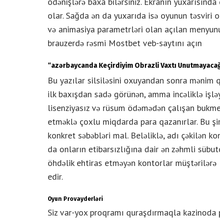
ödənişlərə baxa bilərsiniz. Ekranın yuxarısınd
olar. Sağda ən da yuxarıda isə oyunun təsviri o
və animasiya parametrləri olan açılan menyunu
brauzerdə rəsmi Mostbet veb-saytını açın
“azərbaycanda Keçirdiyim Obrazli Vaxtı Unutmayacağ
Bu yazılar silsiləsini oxuyandan sonra mənim qə
ilk baxışdan sadə görünən, amma incəliklə işlə
lisenziyasız və rüsum ödəmədən çalışan bukmeke
etməklə çoxlu miqdarda para qazanırlar. Bu şi
konkret səbəbləri mal. Beləliklə, adı çəkilən ko
da onların etibarsızlığına dair ən zəhmli sübutd
öhdəlik ehtiras etməyən kontorlar müştərilərə 
edir.
Oyun Provayderləri
Siz var-yox proqramı quraşdırmaqla kazinoda pu