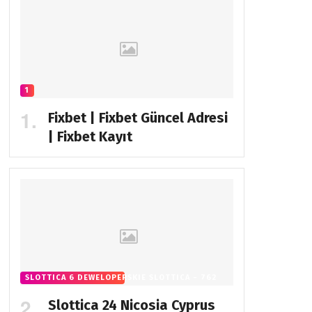
1
Fixbet | Fixbet Güncel Adresi
| Fixbet Kayıt
SLOTTICA 6 DEWELOPERSKIE SLOTTICA - 762
Slottica 24 Nicosia Cyprus