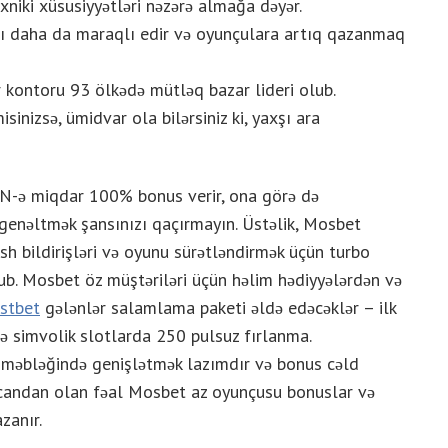
niki xüsusiyyətləri nəzərə almağa dəyər.
ı daha da maraqlı edir və oyunçulara artıq qazanmaq
 kontoru 93 ölkədə mütləq bazar lideri olub.
inizsə, ümidvar ola bilərsiniz ki, yaxşı ara
ZN-ə miqdar 100% bonus verir, ona görə də
genəltmək şansınızı qaçırmayın. Üstəlik, Mosbet
h bildirişləri və oyunu sürətləndirmək üçün turbo
nub. Mosbet öz müştəriləri üçün həlim hədiyyələrdən və
stbet
gələnlər salamlama paketi əldə edəcəklər – ilk
simvolik slotlarda 250 pulsuz fırlanma.
 məbləğində genişlətmək lazımdır və bonus cəld
ycandan olan fəal Mosbet az oyunçusu bonuslar və
zanır.