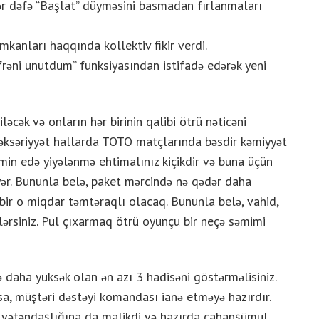
ər dəfə “Başlat” düyməsini basmadan fırlanmaları
mkanları haqqında kollektiv fikir verdi.
ifrəni unutdum” funksiyasından istifadə edərək yeni
əcək və onların hər birinin qalibi ötrü nəticəni
 əksəriyyət hallarda TOTO matçlarında bəsdir kəmiyyət
əxmin edə yiyələnmə ehtimalınız kiçikdir və buna üçün
yər. Bununla belə, paket mərcində nə qədər daha
bir o miqdar təmtəraqlı olacaq. Bununla belə, vahid,
bilərsiniz. Pul çıxarmaq ötrü oyunçu bir neçə səmimi
ə daha yüksək olan ən azı 3 hadisəni göstərməlisiniz.
rsa, müştəri dəstəyi komandası ianə etməyə hazırdır.
pr vətəndaşlığına da malikdi və hazırda cahanşümul