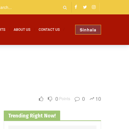
Sinhala
RTS
ABOUT US
CONTACT US
0
0
10
Points
Trending Right Now!