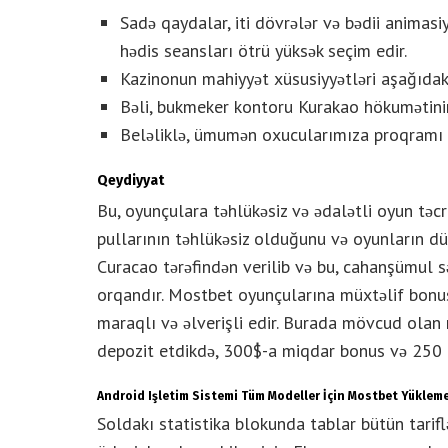
Sadə qaydalar, iti dövrələr və bədii animas
hədis seansları ötrü yüksək seçim edir.
Kazinonun mahiyyət xüsusiyyətləri aşağıdakı
Bəli, bukmeker kontoru Kurakao hökumətinin 
Beləliklə, ümumən oxucularımıza proqramı y
Qeydiyyat
Bu, oyunçulara təhlükəsiz və ədalətli oyun təcrü
pullarının təhlükəsiz olduğunu və oyunların dürü
Curacao tərəfindən verilib və bu, cahanşümul s
orqandır. Mostbet oyunçularına müxtəlif bonusl
maraqlı və əlverişli edir. Burada mövcud olan 
depozit etdikdə, 300$-a miqdar bonus və 250
Android Işletim Sistemi Tüm Modeller İçin Mostbet Yüklem
Soldakı statistika blokunda tablar bütün tariflər