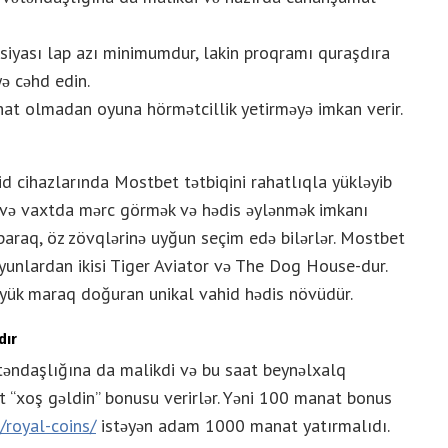
rsiyası lap azı minimumdur, lakin proqramı quraşdıra
yə cəhd edin.
rahat olmadan oyuna hörmətcillik yetirməyə imkan verir.
d cihazlarında Mostbet tətbiqini rahatlıqla yükləyib
rdə və vaxtda mərc görmək və hədis əylənmək imkanı
aparaq, öz zövqlərinə uyğun seçim edə bilərlər. Mostbet
yunlardan ikisi Tiger Aviator və The Dog House-dur.
yük maraq doğuran unikal vahid hədis növüdür.
dır
ətəndaşlığına da malikdi və bu saat beynəlxalq
t “xoş gəldin” bonusu verirlər. Yəni 100 manat bonus
/royal-coins/
istəyən adam 1000 manat yatırmalıdı.