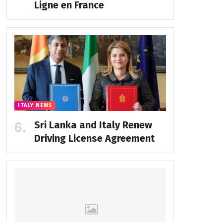
Ligne en France
ITALY NEWS
Sri Lanka and Italy Renew
Driving License Agreement