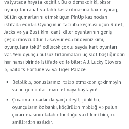
valyutada həyata keçirilir. Bu o deməkdir ki, əksər
oyunçular rahat və təhlükəsiz olmasına baxmayaraq,
bütün qumarlarını etmək üçün PinUp kazinodan
istifadə edirlər. Oyunçunun təcrübə keçməsi üçün Rulet,
Jacks və ya Bust kimi canlı diler oyunlarının geniş
çeşidi mövcuddur. Təsəvvür edə bildiyiniz kimi,
oyunçulara təklif ediləcək çoxlu sayda kart oyunları
var. Yeni oyunçu pulsuz fırlanmaları üç slot başlığından
hər hansı birində istifadə edilə bilər: All Lucky Clovers
5, Sailor’s Fortune və ya Tiger Palace.
Beləliklə, bonuslarınızı tələb etməkdən çəkinməyin
və bu gün onları mərc etməyə başlayın!
Çıxarma o qədər də yaxşı deyil, çünki bu,
oyunçuların öz bankı, köçürülən məbləğ və pulun
çıxarılmasının tələb olunduğu vaxt kimi bir çox
amillərdən asılıdır.