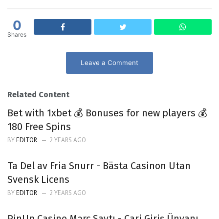
0
Shares
Leave a Comment
Related Content
Bet with 1xbet 💰 Bonuses for new players 💰
180 Free Spins
BY
EDITOR
2 YEARS AGO
Ta Del av Fria Snurr - Bästa Casinon Utan
Svensk Licens
BY
EDITOR
2 YEARS AGO
PinUp Casino Mərc Saytı - Cari Giriş Ünvanı