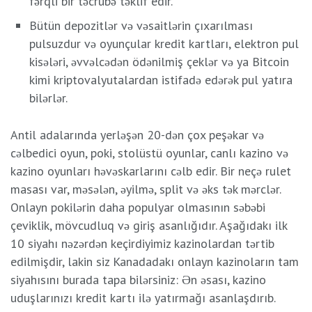
fərqli bir təcrübə təklif edir.
Bütün depozitlər və vəsaitlərin çıxarılması
pulsuzdur və oyunçular kredit kartları, elektron pul
kisələri, əvvəlcədən ödənilmiş çeklər və ya Bitcoin
kimi kriptovalyutalardan istifadə edərək pul yatıra
bilərlər.
Antil adalarında yerləşən 20-dən çox peşəkar və
cəlbedici oyun, poki, stolüstü oyunlar, canlı kazino və
kazino oyunları həvəskarlarını cəlb edir. Bir neçə rulet
masası var, məsələn, əyilmə, split və əks tək mərclər.
Onlayn pokilərin daha populyar olmasının səbəbi
çeviklik, mövcudluq və giriş asanlığıdır. Aşağıdakı ilk
10 siyahı nəzərdən keçirdiyimiz kazinolardan tərtib
edilmişdir, lakin siz Kanadadakı onlayn kazinoların tam
siyahısını burada tapa bilərsiniz: Ən əsası, kazino
uduşlarınızı kredit kartı ilə yatırmağı asanlaşdırıb.