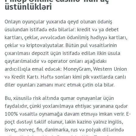
üstünlükləri
Onlayn oyunçular yuxarıda qeyd olunan ödəniş
üsulundan istifadə edə bilərlər: kredit və ya debet
kartları, çeklər, əvvəlcədən ödənilmiş hədiyyə kartları,
çeklər və kriptovalyutalar. Bütün pul vəsaitlərinin
çıxarılması depozit üçün istifadə edilən ilkin üsula
qaytarılmalıdır və operator onları aşağıdakı
ardıcıllıqla emal edəcək: MoneyGram, Western Union
və Kredit Kartı. Həftə sonları kimi pik vaxtlarda canlı
diler oyunları zamanı mərc etmək çətin ola bilər.
Bu, xüsusilə risk altında qumar oynayanlar üçün
faydalıdır, çünki yoxlanılmaya ehtiyac yaranana qədər
100% vəsaitlə oynamağa davam etməyə imkan verir. E-
poçt dəstəyi təklif olunur, lakin kazino yalnız ingilis,
isveç, norveç, fin, danimarka, rus və polyak dillərində