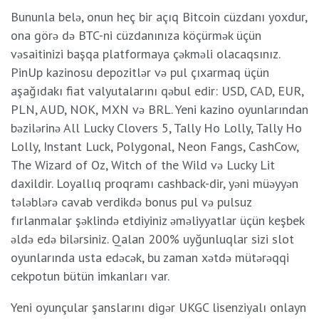
Bununla belə, onun heç bir açıq Bitcoin cüzdanı yoxdur,
ona görə də BTC-ni cüzdanınıza köçürmək üçün
vəsaitinizi başqa platformaya çəkməli olacaqsınız.
PinUp kazinosu depozitlər və pul çıxarmaq üçün
aşağıdakı fiat valyutalarını qəbul edir: USD, CAD, EUR,
PLN, AUD, NOK, MXN və BRL. Yeni kazino oyunlarından
bəzilərinə All Lucky Clovers 5, Tally Ho Lolly, Tally Ho
Lolly, Instant Luck, Polygonal, Neon Fangs, CashCow,
The Wizard of Oz, Witch of the Wild və Lucky Lit
daxildir. Loyallıq proqramı cashback-dir, yəni müəyyən
tələblərə cavab verdikdə bonus pul və pulsuz
fırlanmalar şəklində etdiyiniz əməliyyatlar üçün keşbek
əldə edə bilərsiniz. Qalan 200% uyğunluqlar sizi slot
oyunlarında usta edəcək, bu zaman xətdə mütərəqqi
cekpotun bütün imkanları var.
Yeni oyunçular şanslarını digər UKGC lisenziyalı onlayn