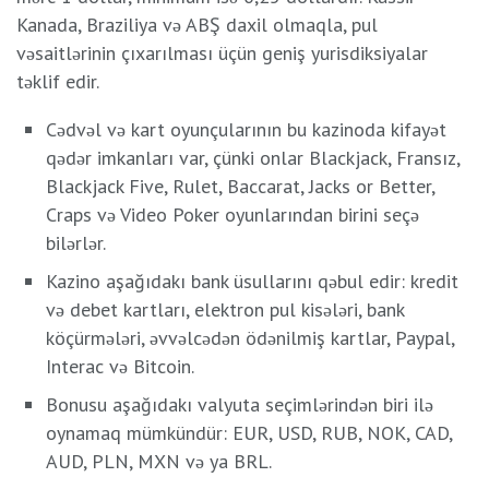
Kanada, Braziliya və ABŞ daxil olmaqla, pul
vəsaitlərinin çıxarılması üçün geniş yurisdiksiyalar
təklif edir.
Cədvəl və kart oyunçularının bu kazinoda kifayət
qədər imkanları var, çünki onlar Blackjack, Fransız,
Blackjack Five, Rulet, Baccarat, Jacks or Better,
Craps və Video Poker oyunlarından birini seçə
bilərlər.
Kazino aşağıdakı bank üsullarını qəbul edir: kredit
və debet kartları, elektron pul kisələri, bank
köçürmələri, əvvəlcədən ödənilmiş kartlar, Paypal,
Interac və Bitcoin.
Bonusu aşağıdakı valyuta seçimlərindən biri ilə
oynamaq mümkündür: EUR, USD, RUB, NOK, CAD,
AUD, PLN, MXN və ya BRL.