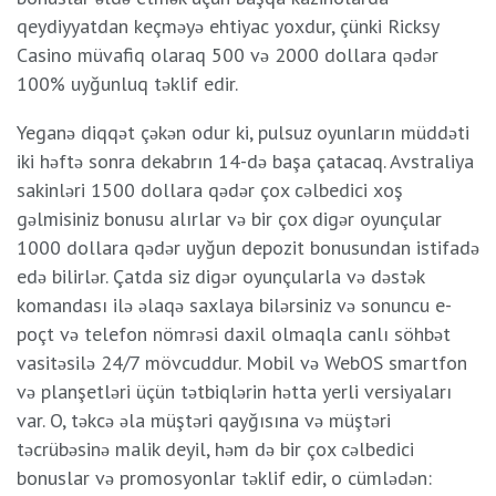
qeydiyyatdan keçməyə ehtiyac yoxdur, çünki Ricksy
Casino müvafiq olaraq 500 və 2000 dollara qədər
100% uyğunluq təklif edir.
Yeganə diqqət çəkən odur ki, pulsuz oyunların müddəti
iki həftə sonra dekabrın 14-də başa çatacaq. Avstraliya
sakinləri 1500 dollara qədər çox cəlbedici xoş
gəlmisiniz bonusu alırlar və bir çox digər oyunçular
1000 dollara qədər uyğun depozit bonusundan istifadə
edə bilirlər. Çatda siz digər oyunçularla və dəstək
komandası ilə əlaqə saxlaya bilərsiniz və sonuncu e-
poçt və telefon nömrəsi daxil olmaqla canlı söhbət
vasitəsilə 24/7 mövcuddur. Mobil və WebOS smartfon
və planşetləri üçün tətbiqlərin hətta yerli versiyaları
var. O, təkcə əla müştəri qayğısına və müştəri
təcrübəsinə malik deyil, həm də bir çox cəlbedici
bonuslar və promosyonlar təklif edir, o cümlədən: