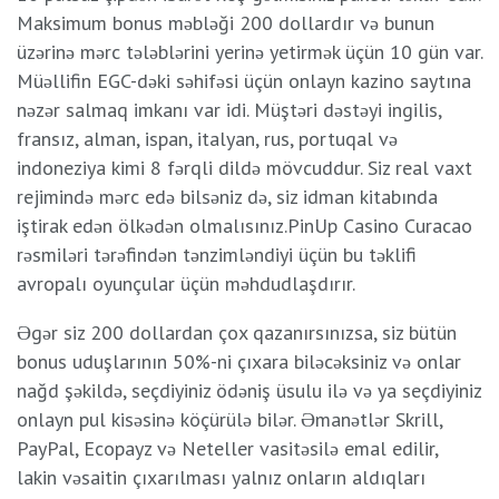
Maksimum bonus məbləği 200 dollardır və bunun
üzərinə mərc tələblərini yerinə yetirmək üçün 10 gün var.
Müəllifin EGC-dəki səhifəsi üçün onlayn kazino saytına
nəzər salmaq imkanı var idi. Müştəri dəstəyi ingilis,
fransız, alman, ispan, italyan, rus, portuqal və
indoneziya kimi 8 fərqli dildə mövcuddur. Siz real vaxt
rejimində mərc edə bilsəniz də, siz idman kitabında
iştirak edən ölkədən olmalısınız.PinUp Casino Curacao
rəsmiləri tərəfindən tənzimləndiyi üçün bu təklifi
avropalı oyunçular üçün məhdudlaşdırır.
Əgər siz 200 dollardan çox qazanırsınızsa, siz bütün
bonus uduşlarının 50%-ni çıxara biləcəksiniz və onlar
nağd şəkildə, seçdiyiniz ödəniş üsulu ilə və ya seçdiyiniz
onlayn pul kisəsinə köçürülə bilər. Əmanətlər Skrill,
PayPal, Ecopayz və Neteller vasitəsilə emal edilir,
lakin vəsaitin çıxarılması yalnız onların aldıqları