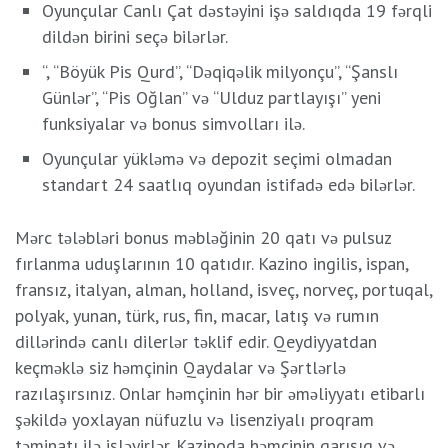
Oyunçular Canlı Çat dəstəyini işə saldıqda 19 fərqli
dildən birini seçə bilərlər.
“, “Böyük Pis Qurd”, “Dəqiqəlik milyonçu”, “Şanslı
Günlər”, “Pis Oğlan” və “Ulduz partlayışı” yeni
funksiyalar və bonus simvolları ilə.
Oyunçular yükləmə və depozit seçimi olmadan
standart 24 saatlıq oyundan istifadə edə bilərlər.
Mərc tələbləri bonus məbləğinin 20 qatı və pulsuz
fırlanma uduşlarının 10 qatıdır. Kazino ingilis, ispan,
fransız, italyan, alman, holland, isveç, norveç, portuqal,
polyak, yunan, türk, rus, fin, macar, latış və rumın
dillərində canlı dilerlər təklif edir. Qeydiyyatdan
keçməklə siz həmçinin Qaydalar və Şərtlərlə
razılaşırsınız. Onlar həmçinin hər bir əməliyyatı etibarlı
şəkildə yoxlayan nüfuzlu və lisenziyalı proqram
təminatı ilə işləyirlər. Kazinoda həmçinin qarışıq və