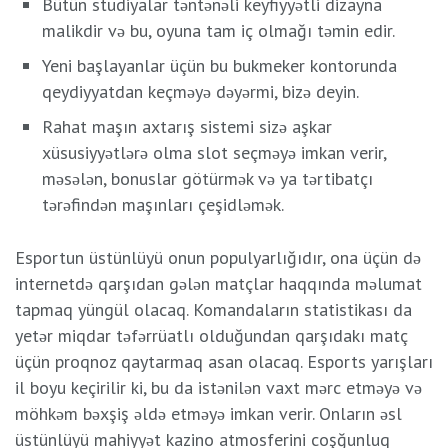
Bütün studiyalar təntənəli keyfiyyətli dizayna
malikdir və bu, oyuna tam iç olmağı təmin edir.
Yeni başlayanlar üçün bu bukmeker kontorunda
qeydiyyatdan keçməyə dəyərmi, bizə deyin.
Rahat maşın axtarış sistemi sizə aşkar
xüsusiyyətlərə olma slot seçməyə imkan verir,
məsələn, bonuslar götürmək və ya tərtibatçı
tərəfindən maşınları çeşidləmək.
Esportun üstünlüyü onun populyarlığıdır, ona üçün də
internetdə qarşıdan gələn matçlar haqqında məlumat
tapmaq yüngül olacaq. Komandaların statistikası da
yetər miqdar təfərrüatlı olduğundan qarşıdakı matç
üçün proqnoz qaytarmaq asan olacaq. Esports yarışları
il boyu keçirilir ki, bu da istənilən vaxt mərc etməyə və
möhkəm bəxşiş əldə etməyə imkan verir. Onların əsl
üstünlüyü mahiyyət kazino atmosferini coşğunluq