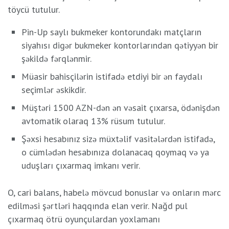
töycü tutulur.
Pin-Up saylı bukmeker kontorundakı matçların
siyahısı digər bukmeker kontorlarından qətiyyən bir
şəkildə fərqlənmir.
Müasir bahisçilərin istifadə etdiyi bir ən faydalı
seçimlər əskikdir.
Müştəri 1500 AZN-dən ən vəsait çıxarsa, ödənişdən
avtomatik olaraq 13% rüsum tutulur.
Şəxsi hesabınız sizə müxtəlif vasitələrdən istifadə,
o cümlədən hesabınıza dolanacaq qoymaq və ya
uduşları çıxarmaq imkanı verir.
O, cari balans, habelə mövcud bonuslar və onların mərc
edilməsi şərtləri haqqında elan verir. Nağd pul
çıxarmaq ötrü oyunçulardan yoxlamanı