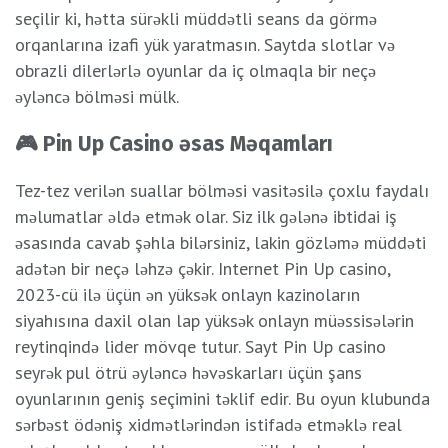
seçilir ki, hətta sürəkli müddətli seans da görmə
orqanlarına izafi yük yaratmasın. Saytda slotlar və
obrazli dilerlərlə oyunlar da iç olmaqla bir neçə
əyləncə bölməsi mülk.
🎮 Pin Up Casino əsas Məqamları
Tez-tez verilən suallar bölməsi vasitəsilə çoxlu faydalı
məlumatlar əldə etmək olar. Siz ilk gələnə ibtidai iş
əsasında cavab şəhla bilərsiniz, lakin gözləmə müddəti
adətən bir neçə ləhzə çəkir. Internet Pin Up casino,
2023-cü ilə üçün ən yüksək onlayn kazinoların
siyahısına daxil olan lap yüksək onlayn müəssisələrin
reytinqində lider mövqe tutur. Sayt Pin Up casino
seyrək pul ötrü əyləncə həvəskarları üçün şans
oyunlarının geniş seçimini təklif edir. Bu oyun klubunda
sərbəst ödəniş xidmətlərindən istifadə etməklə real