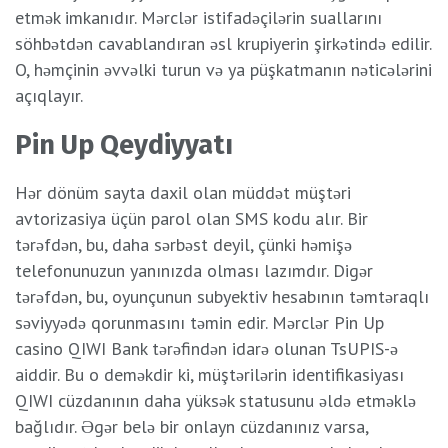
etmək imkanıdır. Mərclər istifadəçilərin suallarını
söhbətdən cavablandıran əsl krupiyerin şirkətində edilir.
O, həmçinin əvvəlki turun və ya püşkatmanın nəticələrini
açıqlayır.
Pin Up Qeydiyyatı
Hər dönüm sayta daxil olan müddət müştəri
avtorizasiya üçün parol olan SMS kodu alır. Bir
tərəfdən, bu, daha sərbəst deyil, çünki həmişə
telefonunuzun yanınızda olması lazımdır. Digər
tərəfdən, bu, oyunçunun subyektiv hesabının təmtəraqlı
səviyyədə qorunmasını təmin edir. Mərclər Pin Up
casino QIWI Bank tərəfindən idarə olunan TsUPIS-ə
aiddir. Bu o deməkdir ki, müştərilərin identifikasiyası
QIWI cüzdanının daha yüksək statusunu əldə etməklə
bağlıdır. Əgər belə bir onlayn cüzdanınız varsa,