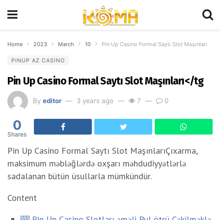
Home
2023
March
10
Pin Up Casino Formal Saytı Slot Maşınları
PINUP AZ CASINO
Pin Up Casino Formal Saytı Slot Maşınları</tg
By
editor
3 years ago
7
0
0
Shares
Pin Up Casino Formal Saytı Slot MaşınlarıÇıxarma,
maksimum məbləğlərdə oxşarı məhdudiyyətlərlə
sadalanan bütün üsullarla mümkündür.
Content
🎰 Pin Up Casino Slotları əməli Pul ötrü Çəkilməklə