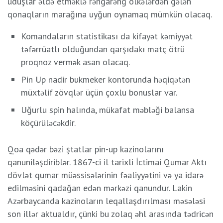
uduşlar əldə etməklə rəngarəng ölkələrdən gələn
qonaqların marağına uyğun oynamaq mümkün olacaq.
Komandaların statistikası da kifayət kəmiyyət
təfərrüatlı olduğundan qarşıdakı matç ötrü
proqnoz vermək asan olacaq.
Pin Up nadir bukmeker kontorunda həqiqətən
müxtəlif zövqlər üçün çoxlu bonuslar var.
Uğurlu spin halında, mükafat məbləği balansa
köçürüləcəkdir.
Qoa qədər bəzi ştatlar pin-up kazinolarını
qanuniləşdiriblər. 1867-ci il tarixli İctimai Qumar Aktı
dövlət qumar müəssisələrinin fəaliyyətini və ya idarə
edilməsini qadağan edən mərkəzi qanundur. Lakin
Azərbaycanda kazinoların leqallaşdırılması məsələsi
son illər aktualdır, çünki bu zolaq əhl arasında tədricən