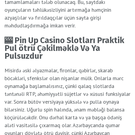
tamamlamaları tələb olunacaq. Bu, saytdakı
oyunçuların təhlükəsizliyini artırmağa həmçinin
azyaşlılar və fırıldaqçılar üçün sayta girişi
məhdudlaşdırmağa imkan verir.
🎰 Pin Up Casino Slotları Praktik
Pul ötrü Çəkilməklə Və Ya
Pulsuzdur
Misirdə əski əlyazmalar, fironlar, qəbirlər, skarab
böcəkləri, sfenkslər olan nişanlar mülk. Onlarla mərc
oynamağa başlamalısınız, çünki qalaq slotlarda
təntənəli RTP, əhəmiyyətli süjetlər və xüsusi funksiyalar
var. Sonra bütöv versiyaya yüksələ və pulla oynaya
bilərsiniz. Uğurlu spin halında, ənam məbləği balansa
köçürüləcəkdir. Onu dərhal karta və ya başqa ödəniş
aləti vasitəsilə çıxarmaq olar. Azərbaycanda qumar
oyunları dövlətə ötrü dəyişir, çünki Azərbaycan