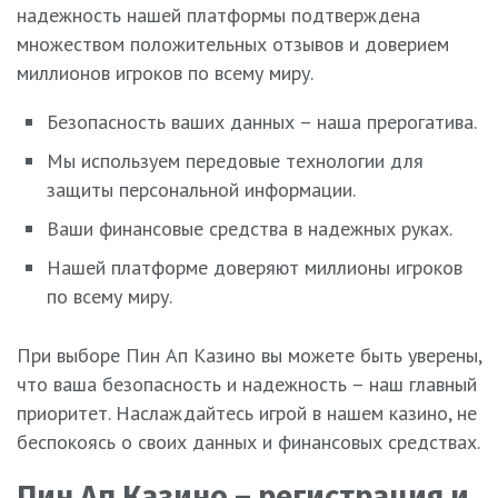
надежность нашей платформы подтверждена
множеством положительных отзывов и доверием
миллионов игроков по всему миру.
Безопасность ваших данных – наша прерогатива.
Мы используем передовые технологии для
защиты персональной информации.
Ваши финансовые средства в надежных руках.
Нашей платформе доверяют миллионы игроков
по всему миру.
При выборе Пин Ап Казино вы можете быть уверены,
что ваша безопасность и надежность – наш главный
приоритет. Наслаждайтесь игрой в нашем казино, не
беспокоясь о своих данных и финансовых средствах.
Пин Ап Казино – регистрация и