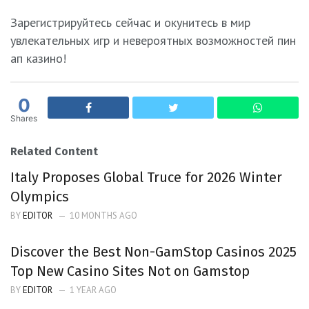
Зарегистрируйтесь сейчас и окунитесь в мир
увлекательных игр и невероятных возможностей пин
ап казино!
0
Shares
Related Content
Italy Proposes Global Truce for 2026 Winter
Olympics
BY
EDITOR
10 MONTHS AGO
Discover the Best Non-GamStop Casinos 2025
Top New Casino Sites Not on Gamstop
BY
EDITOR
1 YEAR AGO