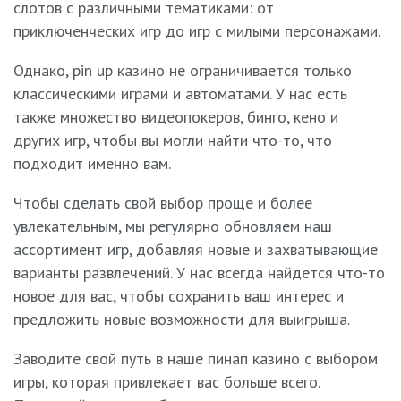
слотов с различными тематиками: от
приключенческих игр до игр с милыми персонажами.
Однако, pin up казино не ограничивается только
классическими играми и автоматами. У нас есть
также множество видеопокеров, бинго, кено и
других игр, чтобы вы могли найти что-то, что
подходит именно вам.
Чтобы сделать свой выбор проще и более
увлекательным, мы регулярно обновляем наш
ассортимент игр, добавляя новые и захватывающие
варианты развлечений. У нас всегда найдется что-то
новое для вас, чтобы сохранить ваш интерес и
предложить новые возможности для выигрыша.
Заводите свой путь в наше пинап казино с выбором
игры, которая привлекает вас больше всего.