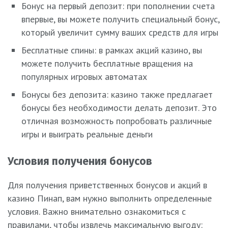
Бонус на первый депозит: при пополнении счета
впервые, вы можете получить специальный бонус,
который увеличит сумму ваших средств для игры
Бесплатные спины: в рамках акций казино, вы
можете получить бесплатные вращения на
популярных игровых автоматах
Бонусы без депозита: казино также предлагает
бонусы без необходимости делать депозит. Это
отличная возможность попробовать различные
игры и выиграть реальные деньги
Условия получения бонусов
Для получения приветственных бонусов и акций в
казино Пинап, вам нужно выполнить определенные
условия. Важно внимательно ознакомиться с
правилами, чтобы извлечь максимальную выгоду: