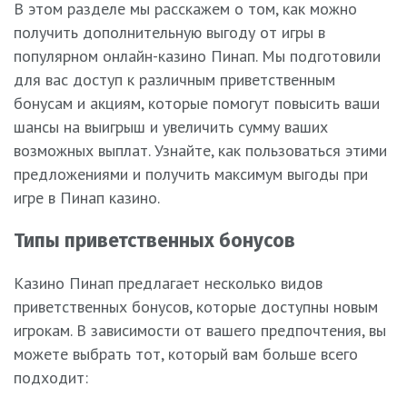
В этом разделе мы расскажем о том, как можно
получить дополнительную выгоду от игры в
популярном онлайн-казино Пинап. Мы подготовили
для вас доступ к различным приветственным
бонусам и акциям, которые помогут повысить ваши
шансы на выигрыш и увеличить сумму ваших
возможных выплат. Узнайте, как пользоваться этими
предложениями и получить максимум выгоды при
игре в Пинап казино.
Типы приветственных бонусов
Казино Пинап предлагает несколько видов
приветственных бонусов, которые доступны новым
игрокам. В зависимости от вашего предпочтения, вы
можете выбрать тот, который вам больше всего
подходит: