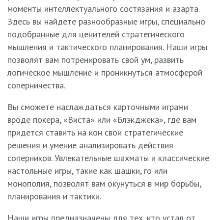
моменты интеллектуального состязания и азарта.
Здесь вы найдете разнообразные игры, специально
подобранные для ценителей стратегического
мышления и тактического планирования. Наши игры
позволят вам потренировать свой ум, развить
логическое мышление и проникнуться атмосферой
соперничества.
Вы сможете наслаждаться карточными играми
вроде покера, «Виста» или «Блэкджека», где вам
придется ставить на кон свои стратегические
решения и умение анализировать действия
соперников. Увлекательные шахматы и классические
настольные игры, такие как шашки, го или
монополия, позволят вам окунуться в мир борьбы,
планирования и тактики.
Наши игры предназначены для тех, кто устал от