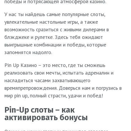
победы и потрясающей атмосферой казино.
У нас ты найдешь самые популярные слоты,
увлекательные настольные игры, а также
возможность сразиться с живыми дилерами в
блэкджеке и рулетке. Здесь тебя ожидают
выигрышные комбинации и победы, которые
запомнятся надолго.
Pin Up Казино – это место, где ты сможешь
реализовать свои мечты, испытать адреналин и
насладиться часами захватывающего
времяпрепровождения. Доверься нам и погрузись в
мир pin up, полный страсти, удачи и побед!
Pin-Up слоты – как
активировать бонусы