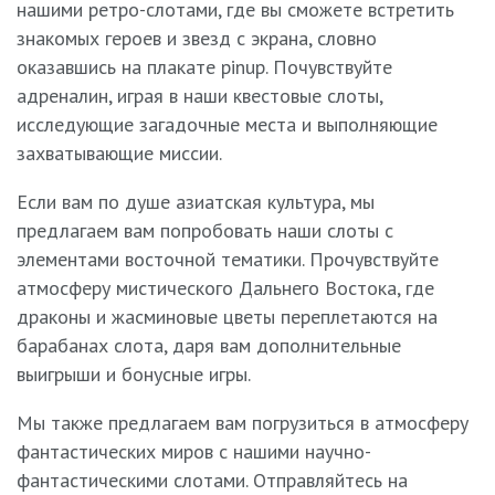
нашими ретро-слотами, где вы сможете встретить
знакомых героев и звезд с экрана, словно
оказавшись на плакате pinup. Почувствуйте
адреналин, играя в наши квестовые слоты,
исследующие загадочные места и выполняющие
захватывающие миссии.
Если вам по душе азиатская культура, мы
предлагаем вам попробовать наши слоты с
элементами восточной тематики. Прочувствуйте
атмосферу мистического Дальнего Востока, где
драконы и жасминовые цветы переплетаются на
барабанах слота, даря вам дополнительные
выигрыши и бонусные игры.
Мы также предлагаем вам погрузиться в атмосферу
фантастических миров с нашими научно-
фантастическими слотами. Отправляйтесь на