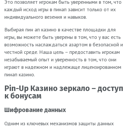
Это позволяет игрокам быть уверенными в том, что
каждый исход игры в пинап зависит только от их
индивидуального везения и навыков.
Выбирая пин ап казино в качестве площадки для
игры, вы можете быть уверены в том, что у вас есть
возможность наслаждаться азартом в безопасной и
честной среде. Наша цель – предоставить игрокам
незабываемый опыт и уверенность в том, что они
играют в надежном и надлежаще лицензированном
пинап казино.
Pin-Up Казино зеркало – доступ
к бонусам
Шифрование данных
Одним из ключевых механизмов защиты данных