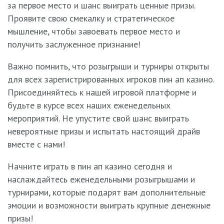
за первое место и шанс выиграть ценные призы.
Проявите свою смекалку и стратегическое
мышление, чтобы завоевать первое место и
получить заслуженное признание!
Важно помнить, что розыгрыши и турниры открыты
для всех зарегистрированных игроков пин ап казино.
Присоединяйтесь к нашей игровой платформе и
будьте в курсе всех наших еженедельных
мероприятий. Не упустите свой шанс выиграть
невероятные призы и испытать настоящий драйв
вместе с нами!
Начните играть в пин ап казино сегодня и
наслаждайтесь еженедельными розыгрышами и
турнирами, которые подарят вам дополнительные
эмоции и возможности выиграть крупные денежные
призы!