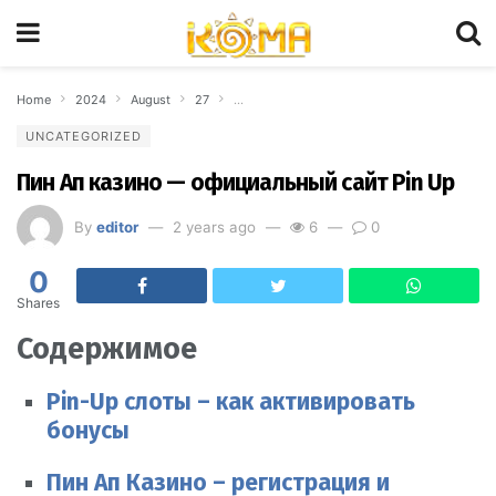
Home
2024
August
27
Пин Ап казино — официальный сайт Pin Up
UNCATEGORIZED
Пин Ап казино — официальный сайт Pin Up
By
editor
2 years ago
6
0
0
Shares
Содержимое
Pin-Up слоты – как активировать
бонусы
Пин Ап Казино – регистрация и