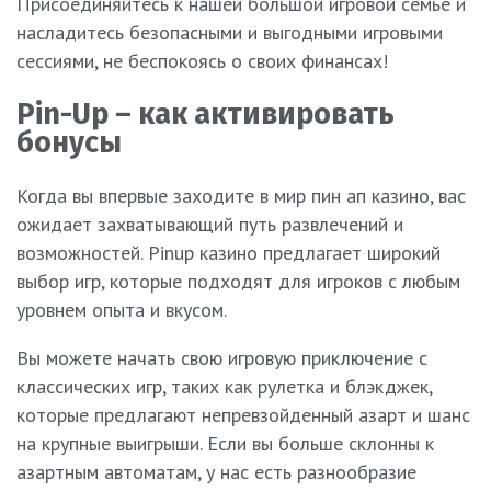
Присоединяйтесь к нашей большой игровой семье и
насладитесь безопасными и выгодными игровыми
сессиями, не беспокоясь о своих финансах!
Pin-Up – как активировать
бонусы
Когда вы впервые заходите в мир пин ап казино, вас
ожидает захватывающий путь развлечений и
возможностей. Pinup казино предлагает широкий
выбор игр, которые подходят для игроков с любым
уровнем опыта и вкусом.
Вы можете начать свою игровую приключение с
классических игр, таких как рулетка и блэкджек,
которые предлагают непревзойденный азарт и шанс
на крупные выигрыши. Если вы больше склонны к
азартным автоматам, у нас есть разнообразие