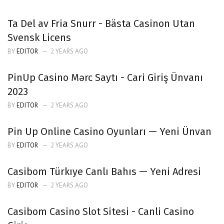
Ta Del av Fria Snurr - Bästa Casinon Utan
Svensk Licens
BY
EDITOR
2 YEARS AGO
PinUp Casino Mərc Saytı - Cari Giriş Ünvanı
2023
BY
EDITOR
2 YEARS AGO
Pin Up Online Casino Oyunları — Yeni Ünvan
BY
EDITOR
2 YEARS AGO
Casibom Türkıye Canlı Bahıs — Yeni Adresi
BY
EDITOR
2 YEARS AGO
Casibom Casino Slot Sitesi - Canli Casino