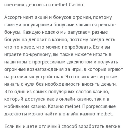
внесения депозита в melbet Casino.
Ассортимент акций и бонусов огромен, поэтому
самыми популярными бонусами являются релоад-
бонусы. Каждую неделю мы запускаем разные
бонусы на депозит в казино, поэтому всегда есть
что-то новое, что можно попробовать. Если вы
играете по-крупному, вы также можете играть в
наши игры с прогрессивным джекпотом и получать
огромные вознаграждения за игры, в которые играют
на различных устройствах. Это позволяет игрокам
начать с нуля без необходимости вносить деньги.
Это один из самых популярных слотов казино,
который доступен как в онлайн-казино, так и в
мобильном казино. Казино melbet Прогрессивные
джекпоты можно найти в онлайн-казино melbet.
Если вы ищете отличный способ заработать легкие