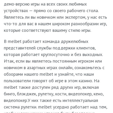
демо-версию игры на всех своих любимых
устройствах — прямо со своего рабочего стола.
Являетесь ли вы новичком или экспертом, у нас есть
что-то для вас в нашем широком разнообразии игр,
которые соответствуют вашему стилю игры.
В melbet работает команда дружелюбных
представителей службы поддержки клиентов,
которая работает круглосуточно и без выходных.
Итак, если вы являетесь постоянным игроком или
новичком в азартных играх онлайн, ознакомьтесь с
обзорами нашего melbet и узнайте, что наши
пользователи говорят об игре в этом казино. На
melbet также доступен ряд других игр, включая
бинго, блэкджек, рулетку, кости, видеопокер, кено,
видеопокер.У них также есть интеллектуальная
система рулетки. melbet усердно работает над тем,