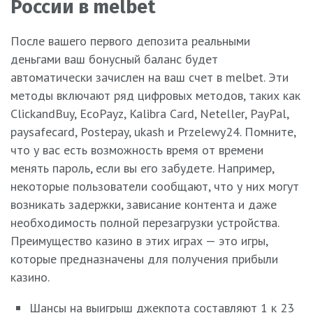
России в melbet
После вашего первого депозита реальными
деньгами ваш бонусный баланс будет
автоматически зачислен на ваш счет в melbet. Эти
методы включают ряд цифровых методов, таких как
ClickandBuy, EcoPayz, Kalibra Card, Neteller, PayPal,
paysafecard, Postepay, ukash и Przelewy24. Помните,
что у вас есть возможность время от времени
менять пароль, если вы его забудете. Например,
некоторые пользователи сообщают, что у них могут
возникать задержки, зависание контента и даже
необходимость полной перезагрузки устройства.
Преимущество казино в этих играх — это игры,
которые предназначены для получения прибыли
казино.
Шансы на выигрыш джекпота составляют 1 к 23