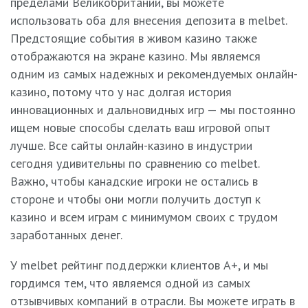
пределами Великобритании, вы можете
использовать оба для внесения депозита в melbet.
Предстоящие события в живом казино также
отображаются на экране казино. Мы являемся
одним из самых надежных и рекомендуемых онлайн-
казино, потому что у нас долгая история
инновационных и дальновидных игр — мы постоянно
ищем новые способы сделать ваш игровой опыт
лучше. Все сайты онлайн-казино в индустрии
сегодня удивительны по сравнению со melbet.
Важно, чтобы канадские игроки не остались в
стороне и чтобы они могли получить доступ к
казино и всем играм с минимумом своих с трудом
заработанных денег.
У melbet рейтинг поддержки клиентов A+, и мы
гордимся тем, что являемся одной из самых
отзывчивых компаний в отрасли. Вы можете играть в