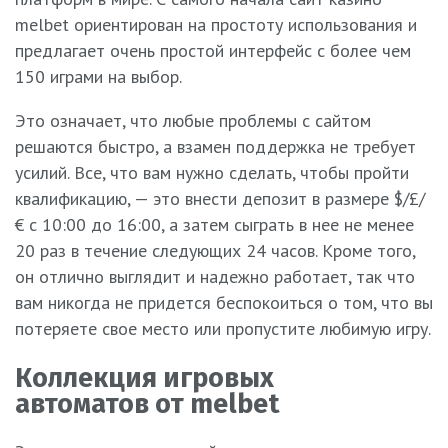
melbet ориентирован на простоту использования и
предлагает очень простой интерфейс с более чем
150 играми на выбор.
Это означает, что любые проблемы с сайтом
решаются быстро, а взамен поддержка не требует
усилий. Все, что вам нужно сделать, чтобы пройти
квалификацию, — это внести депозит в размере $/£/
€ с 10:00 до 16:00, а затем сыграть в нее не менее
20 раз в течение следующих 24 часов. Кроме того,
он отлично выглядит и надежно работает, так что
вам никогда не придется беспокоиться о том, что вы
потеряете свое место или пропустите любимую игру.
Коллекция игровых
автоматов от melbet