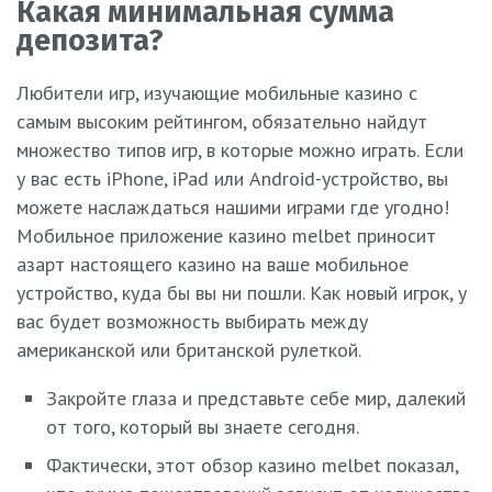
Какая минимальная сумма
депозита?
Любители игр, изучающие мобильные казино с
самым высоким рейтингом, обязательно найдут
множество типов игр, в которые можно играть. Если
у вас есть iPhone, iPad или Android-устройство, вы
можете наслаждаться нашими играми где угодно!
Мобильное приложение казино melbet приносит
азарт настоящего казино на ваше мобильное
устройство, куда бы вы ни пошли. Как новый игрок, у
вас будет возможность выбирать между
американской или британской рулеткой.
Закройте глаза и представьте себе мир, далекий
от того, который вы знаете сегодня.
Фактически, этот обзор казино melbet показал,