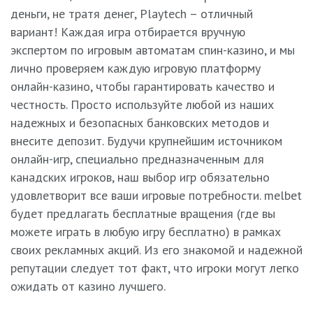
деньги, не тратя денег, Playtech – отличный
вариант! Каждая игра отбирается вручную
экспертом по игровым автоматам спин-казино, и мы
лично проверяем каждую игровую платформу
онлайн-казино, чтобы гарантировать качество и
честность. Просто используйте любой из наших
надежных и безопасных банковских методов и
внесите депозит. Будучи крупнейшим источником
онлайн-игр, специально предназначенным для
канадских игроков, наш выбор игр обязательно
удовлетворит все ваши игровые потребности. melbet
будет предлагать бесплатные вращения (где вы
можете играть в любую игру бесплатно) в рамках
своих рекламных акций. Из его знакомой и надежной
репутации следует тот факт, что игроки могут легко
ожидать от казино лучшего.