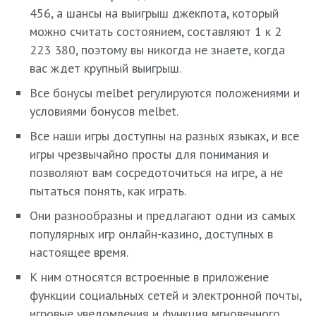
456, а шансы на выигрыш джекпота, который
можно считать состоянием, составляют 1 к 2
223 380, поэтому вы никогда не знаете, когда
вас ждет крупный выигрыш.
Все бонусы melbet регулируются положениями и
условиями бонусов melbet.
Все наши игры доступны на разных языках, и все
игры чрезвычайно просты для понимания и
позволяют вам сосредоточиться на игре, а не
пытаться понять, как играть.
Они разнообразны и предлагают одни из самых
популярных игр онлайн-казино, доступных в
настоящее время.
К ним относятся встроенные в приложение
функции социальных сетей и электронной почты,
игровые уведомления и функция мгновенного