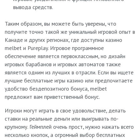
вывода средств.
Таким образом, вы можете быть уверены, что
получите точно такой же уникальный игровой опыт в
Канаде и других регионах, где доступны казино
melbet и Pureplay. Игровое программное
обеспечение является первоклассным, но дизайн
игровых барабанов и игровых автоматов также
является одним из лучших в отрасли. Если вы ищете
лучшие бесплатные игры казино или предпочитаете
удобство бездепозитного бонуса, melbet
предложит вам приветственный бонус.
Игроки могут играть в свое удовольствие, делать
ставки на реальные деньги или выигрывать по-
крупному. Геймплей очень прост, нужно нажать всего
несколько кнопок, а огромный выбор бесплатных