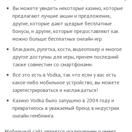
Вы можете увидеть некоторые казино, которые
предлагают лучшие акции и предложения,
другие, которые дают щедрые бесплатные
бонусы, и другие, которые предоставляют как
можно больше бесплатных онлайн-игр.
Блэкджек, рулетка, кости, видеопокер и многое
другое доступны для игры, причем последний
также совместим со смартфонами.
Все это есть в Vodka, так что если у вас есть
какое-либо мобильное устройство, вы можете
зарегистрироваться и наслаждаться!
Казино Vodka было запущено в 2004 году и
превратилось в уважаемый бренд в индустрии
онлайн-гемблинга.
Мобильный сайт является исключением и имеет