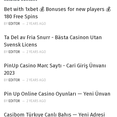
Bet with 1xbet 💰 Bonuses for new players 💰
180 Free Spins
BY
EDITOR
2 YEARS AGO
Ta Del av Fria Snurr - Bästa Casinon Utan
Svensk Licens
BY
EDITOR
2 YEARS AGO
PinUp Casino Mərc Saytı - Cari Giriş Ünvanı
2023
BY
EDITOR
2 YEARS AGO
Pin Up Online Casino Oyunları — Yeni Ünvan
BY
EDITOR
2 YEARS AGO
Casibom Türkıye Canlı Bahıs — Yeni Adresi