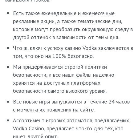
Есть также еженедельные и ежемесячные
рекламные акции, а также тематические дни,
которые могут преобразить окружающую среду в
другой оттенок в зависимости от темы дня.
Что ж, ключ к успеху казино Vodka заключается в
том, что оно на 100% безопасно.
Мы придерживаемся строгой политики
безопасности, и все наши файлы надежно
хранятся на доступных платформах
безопасности самого высокого уровня.
Все новые игры выпускаются в течение 24 часов
с момента их появления на сайте.
Ассортимент игровых автоматов, предлагаемых
Vodka Casino, предлагает что-то для тех, кто
ищет другой опыт.