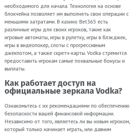
необходимого для начала. Технология на основе
блокчейна позволяет им выполнять свои операции с
меньшими затратами. В казино Bet365 есть
различные игры для своих игроков, такие как
игровые автоматы, игры в рулетку, игры в блэкджек,
игры в видеопокер, слоты с прогрессивным
джекпотом, а также скретч-карты. Vodka стремится
предоставить игрокам самые похвальные бонусы и
выплаты.
Как работает доступ на
официальные зеркала Vodka?
Ознакомьтесь с их рекомендациями по обеспечению
безопасности вашей финансовой информации.
Независимо от того, являетесь ли вы новым игроком,
который только начинает играть, или давним