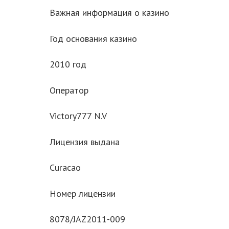
Важная информация о казино
Год основания казино
2010 год
Оператор
Victory777 N.V
Лицензия выдана
Curacao
Номер лицензии
8078/JAZ2011-009