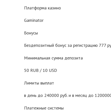
Платформа казино
Gaminator
Бонусы
Бездепозитный бонус за регистрацию 777 р
Минимальная сумма депозита
50 RUB / 10 USD
Лимиты выплат
в день до 240000 руб. и в месяц до 1200000
Платежные системы