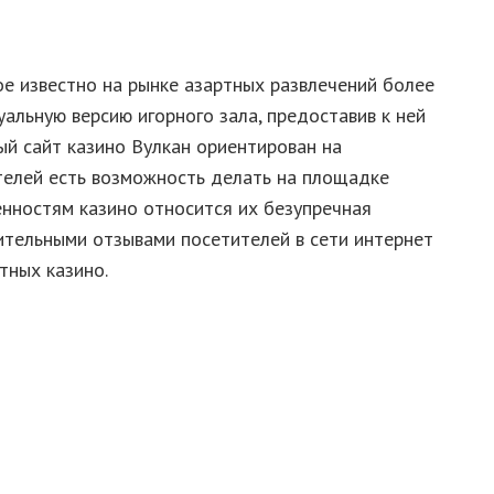
ое известно на рынке азартных развлечений более
уальную версию игорного зала, предоставив к ней
й сайт казино Вулкан ориентирован на
телей есть возможность делать на площадке
бенностям казино относится их безупречная
тельными отзывами посетителей в сети интернет
тных казино.