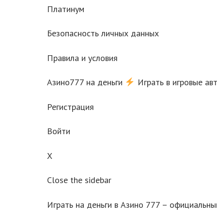
Платинум
Безопасность личных данных
Правила и условия
Азино777 на деньги
Играть в игровые ав
Регистрация
Войти
X
Close the sidebar
Играть на деньги в Азино 777 – официальны