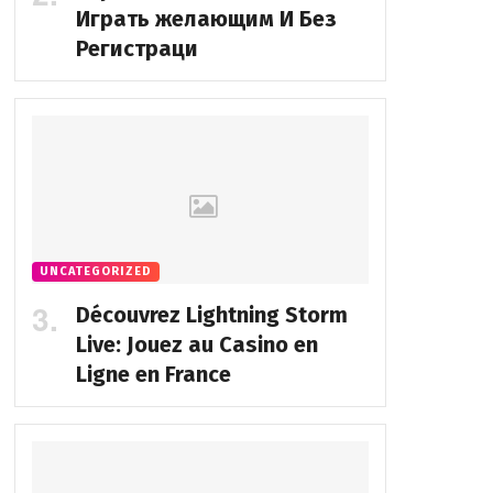
Играть желающим И Без
Регистраци
UNCATEGORIZED
Découvrez Lightning Storm
Live: Jouez au Casino en
Ligne en France