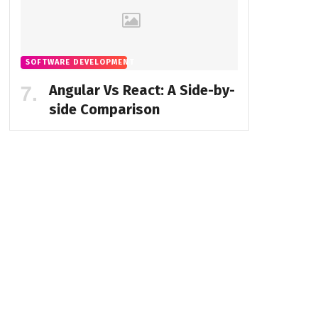
SOFTWARE DEVELOPMENT
Angular Vs React: A Side-by-
side Comparison