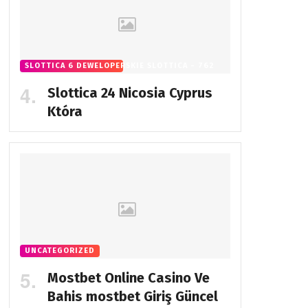
SLOTTICA 6 DEWELOPERSKIE SLOTTICA - 762
Slottica 24 Nicosia Cyprus
Która
UNCATEGORIZED
Mostbet Online Casino Ve
Bahis
mostbet Giriş Güncel