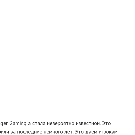
ger Gaming а стала невероятно известной. Это
или за последние немного лет. Это даем игрокам