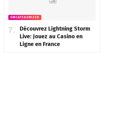
UNCATEGORIZED
Découvrez Lightning Storm
Live: Jouez au Casino en
Ligne en France