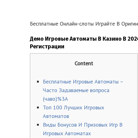
Бесплатные Онлайн-слоты Играйте В Оригин
Демо Игровые Автоматы В Казино В 2024
Регистрации
Content
Бесплатные Игровые Автоматы –
Часто Задаваемые вопроса
(чаво)%3A
Топ 100 Лучших Игровых
Автоматов
Виды Бонусов И Призовых Игр В
Игровых Автоматах