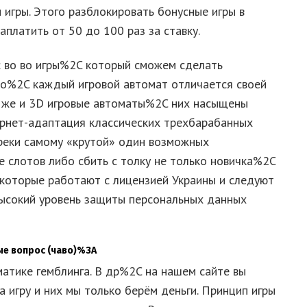
 игры. Этого разблокировать бонусные игры в
платить от 50 до 100 раз за ставку.
с во во игры%2C который сможем сделать
ко%2C каждый игровой автомат отличается своей
т же и 3D игровые автоматы%2C них насыщены
ернет-адаптация классических трехбарабанных
реки самому «крутой» один возможных
 слотов либо сбить с толку не только новичка%2C
 которые работают с лицензией Украины и следуют
ысокий уровень защиты персональных данных
ые вопрос (чаво)%3A
матике гемблинга. В др%2C на нашем сайте вы
 игру и них мы только берём деньги. Принцип игры