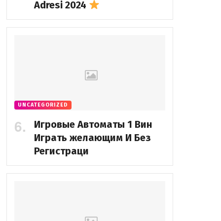
Adresi 2024
UNCATEGORIZED
Игровые Автоматы 1 Вин
Играть желающим И Без
Регистраци