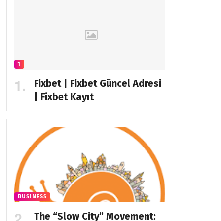
1
Fixbet | Fixbet Güncel Adresi
| Fixbet Kayıt
BUSINESS
The “Slow City” Movement: