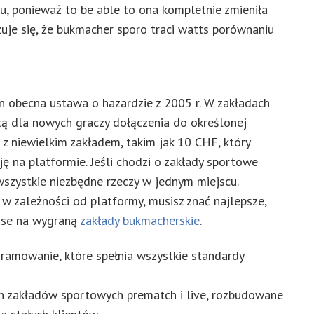
u, ponieważ to be able to ona kompletnie zmieniła
uje się, że bukmacher sporo traci watts porównaniu
 an obecna ustawa o hazardzie z 2005 r. W zakładach
ą dla nowych graczy dołączenia do określonej
 z niewielkim zakładem, takim jak 10 CHF, który
ę na platformie. Jeśli chodzi o zakłady sportowe
wszystkie niezbędne rzeczy w jednym miejscu.
 w zależności od platformy, musisz znać najlepsze,
nse na wygraną
zakłady bukmacherskie
.
mowanie, które spełnia wszystkie standardy
ch zakładów sportowych prematch i live, rozbudowane