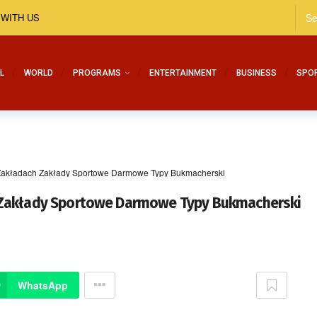
 WITH US
L
WORLD
PROGRAMS
ENTERTAINMENT
BUSINESS
SPO
Zakładach Zakłady Sportowe Darmowe Typy Bukmacherski
 Zakłady Sportowe Darmowe Typy Bukmacherski
WhatsApp