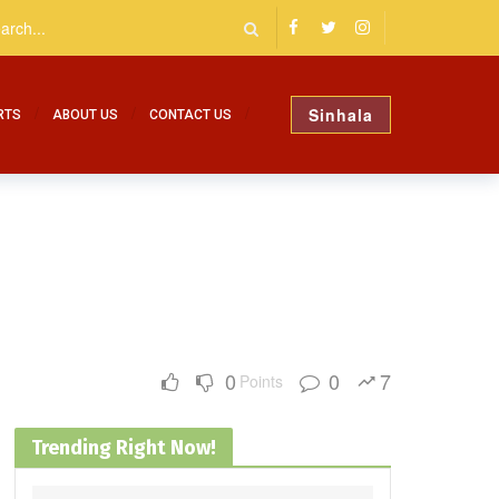
Sinhala
RTS
ABOUT US
CONTACT US
0
0
7
Points
Trending Right Now!