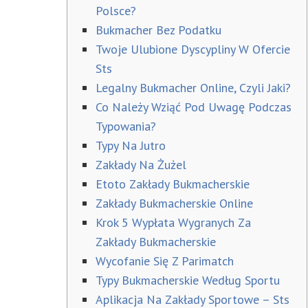
Polsce?
Bukmacher Bez Podatku
Twoje Ulubione Dyscypliny W Ofercie
Sts
Legalny Bukmacher Online, Czyli Jaki?
Co Należy Wziąć Pod Uwagę Podczas
Typowania?
Typy Na Jutro
Zakłady Na Żużel
Etoto Zakłady Bukmacherskie
Zakłady Bukmacherskie Online
Krok 5 Wypłata Wygranych Za
Zakłady Bukmacherskie
Wycofanie Się Z Parimatch
Typy Bukmacherskie Według Sportu
Aplikacja Na Zakłady Sportowe – Sts