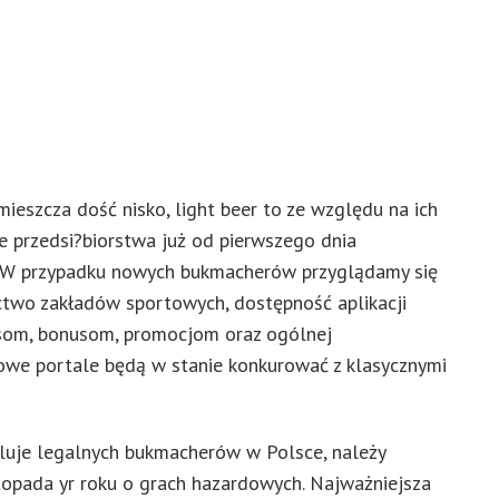
ieszcza dość nisko, light beer to ze względu na ich
de przedsi?biorstwa już od pierwszego dnia
i. W przypadku nowych bukmacherów przyglądamy się
two zakładów sportowych, dostępność aplikacji
kursom, bonusom, promocjom oraz ogólnej
 nowe portale będą w stanie konkurować z klasycznymi
luje legalnych bukmacherów w Polsce, należy
stopada yr roku o grach hazardowych. Najważniejsza