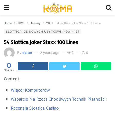
Home
2025
January
20
54 Slottica Joker Staxx 100 Lines
SLOTTICA. DE NOWYCH UŻYTKOWNIKÓW - 131
54 Slottica Joker Staxx 100 Lines
By
editor
2 years ago
7
0
0
Shares
Content
Więcej Komputerów
Wsparcie Na Rzecz Chodliwych Technik Płatności:
Recenzja Slottica Casino