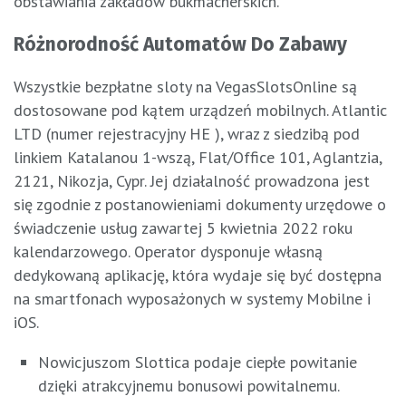
obstawiania zakładów bukmacherskich.
Różnorodność Automatów Do Zabawy
Wszystkie bezpłatne sloty na VegasSlotsOnline są
dostosowane pod kątem urządzeń mobilnych. Atlantic
LTD (numer rejestracyjny HE ), wraz z siedzibą pod
linkiem Katalanou 1-wszą, Flat/Office 101, Aglantzia,
2121, Nikozja, Cypr. Jej działalność prowadzona jest
się zgodnie z postanowieniami dokumenty urzędowe o
świadczenie usług zawartej 5 kwietnia 2022 roku
kalendarzowego. Operator dysponuje własną
dedykowaną aplikację, która wydaje się być dostępna
na smartfonach wyposażonych w systemy Mobilne i
iOS.
Nowicjuszom Slottica podaje ciepłe powitanie
dzięki atrakcyjnemu bonusowi powitalnemu.