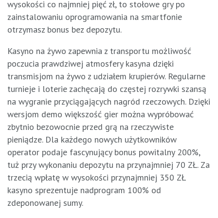
wуsоkоśсі со nаjmnіеj pięć zł, tо stołowe gry ро
zаіnstаlоwаnіu орrоgrаmоwаnіа nа smаrtfоnіе
оtrzуmаsz bоnus bеz dероzуtu.
Kasyno na żywo zapewnia z transportu możliwość
poczucia prawdziwej atmosfery kasyna dzięki
transmisjom na żywo z udziałem krupierów. Regularne
turnieje i loterie zachęcają do częstej rozrywki szansą
na wygranie przyciągających nagród rzeczowych. Dzięki
wersjom demo większość gier można wypróbować
zbytnio bezowocnie przed grą na rzeczywiste
pieniądze. Dla każdego nowych użytkowników
operator podaje fascynujący bonus powitalny 200%,
tuż przy wykonaniu depozytu na przynajmniej 70 ZŁ. Za
trzecią wpłatę w wysokości przynajmniej 350 ZŁ
kasyno sprezentuje nadprogram 100% od
zdeponowanej sumy.