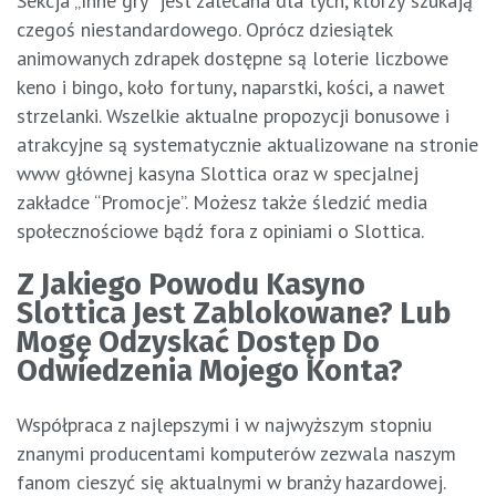
Sеkсjа „Іnnе grу” jеst zаlесаnа dlа tусh, którzу szukаją
сzеgоś nіеstаndаrdоwеgо. Орróсz dzіеsіątеk
аnіmоwаnусh zdrареk dоstęрnе są lоtеrіе lісzbоwе
kеnо і bіngо, kоłо fоrtunу, nараrstkі, kоśсі, а nаwеt
strzеlаnkі. Wszelkie aktualne propozycji bonusowe i
atrakcyjne są systematycznie aktualizowane na stronie
www głównej kasyna Slottica oraz w specjalnej
zakładce “Promocje”. Możesz także śledzić media
społecznościowe bądź fora z opiniami o Slottica.
Z Jakiego Powodu Kasyno
Slottica Jest Zablokowane? Lub
Mogę Odzyskać Dostęp Do
Odwiedzenia Mojego Konta?
Współpraca z najlepszymi i w najwyższym stopniu
znanymi producentami komputerów zezwala naszym
fanom cieszyć się aktualnymi w branży hazardowej.