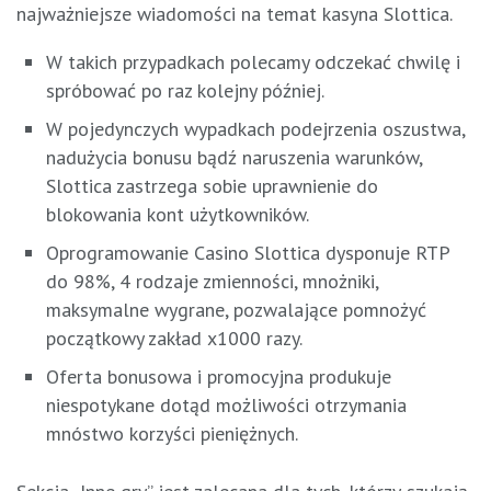
najważniejsze wiadomości na temat kasyna Slottica.
W takich przypadkach polecamy odczekać chwilę i
spróbować po raz kolejny później.
W pojedynczych wypadkach podejrzenia oszustwa,
nadużycia bonusu bądź naruszenia warunków,
Slottica zastrzega sobie uprawnienie do
blokowania kont użytkowników.
Oprogramowanie Casino Slottica dysponuje RTP
do 98%, 4 rodzaje zmienności, mnożniki,
maksymalne wygrane, pozwalające pomnożyć
początkowy zakład x1000 razy.
Oferta bonusowa i promocyjna produkuje
niespotykane dotąd możliwości otrzymania
mnóstwo korzyści pieniężnych.