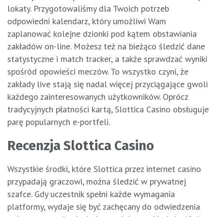
lokaty. Przygotowaliśmy dla Twoich potrzeb
odpowiedni kalendarz, który umożliwi Wam
zaplanować kolejne dzionki pod kątem obstawiania
zakładów on-line. Możesz też na bieżąco śledzić dane
statystyczne i match tracker, a także sprawdzać wyniki
spośród opowieści meczów. To wszystko czyni, że
zakłady live stają się nadal więcej przyciągające gwoli
każdego zainteresowanych użytkowników. Oprócz
tradycyjnych płatności kartą, Slottica Casino obsługuje
parę popularnych e-portfeli.
Recenzja Slottica Casino
Wszystkie środki, które Slottica przez internet casino
przypadają graczowi, można śledzić w prywatnej
szafce. Gdy uczestnik spełni każde wymagania
platformy, wydaje się być zachęcany do odwiedzenia