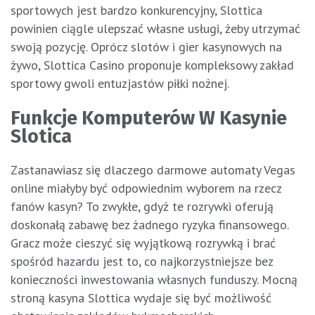
sportowych jest bardzo konkurencyjny, Slottica
powinien ciągle ulepszać własne usługi, żeby utrzymać
swoją pozycję. Oprócz slotów i gier kasynowych na
żywo, Slottica Casino proponuje kompleksowy zakład
sportowy gwoli entuzjastów piłki nożnej.
Funkcje Komputerów W Kasynie
Slotica
Zastanawiasz się dlaczego darmowe automaty Vegas
online miałyby być odpowiednim wyborem na rzecz
fanów kasyn? To zwykłe, gdyż te rozrywki oferują
doskonałą zabawę bez żadnego ryzyka finansowego.
Gracz może cieszyć się wyjątkową rozrywką i brać
spośród hazardu jest to, co najkorzystniejsze bez
konieczności inwestowania własnych funduszy. Mocną
stroną kasyna Slottica wydaje się być możliwość