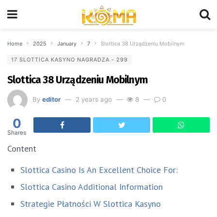
Home
2025
January
7
Slottica 38 Urządzeniu Mobilnym
17 SLOTTICA KASYNO NAGRADZA - 299
Slottica 38 Urządzeniu Mobilnym
By
editor
2 years ago
8
0
0
Shares
Content
Slottica Casino Is An Excellent Choice For:
Slottica Casino Additional Information
Strategie Płatności W Slottica Kasyno