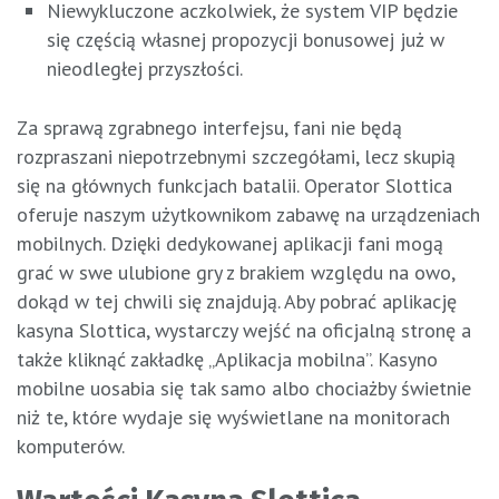
Niewykluczone aczkolwiek, że system VIP będzie
się częścią własnej propozycji bonusowej już w
nieodległej przyszłości.
Za sprawą zgrabnego interfejsu, fani nie będą
rozpraszani niepotrzebnymi szczegółami, lecz skupią
się na głównych funkcjach batalii. Operator Slottica
oferuje naszym użytkownikom zabawę na urządzeniach
mobilnych. Dzięki dedykowanej aplikacji fani mogą
grać w swe ulubione gry z brakiem względu na owo,
dokąd w tej chwili się znajdują. Aby pobrać aplikację
kasyna Slottica, wystarczy wejść na oficjalną stronę a
także kliknąć zakładkę „Aplikacja mobilna”. Kasyno
mobilne uosabia się tak samo albo chociażby świetnie
niż te, które wydaje się wyświetlane na monitorach
komputerów.