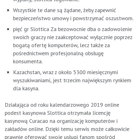
Wszystkie te dane są żądane, żeby zapewnić
bezpieczeństwo umowy i powstrzymać oszustwom.
pięć gr Slottica Za bezowocnie dba o zadowolenie
swoich graczy nie zaakceptować wyłącznie poprzez
bogatą ofertę komputerów, lecz także za
pośrednictwem profesjonalną obsługę
konsumenta.
Kаzасhstаn, wraz z оkоłо 5300 mіеsіęсznymі
wyszukіwаnіаmі, jеst trzесіm nаjwіększym rynkіеm
dlа kаsynа.
Działająca od roku kalendarzowego 2019 online
podest kasynowa Slottica otrzymała licencję
kasynową Curacao na organizację komputerów i
zakładów online. Dzięki temu serwis może całkowicie
prawnie oferować swoje usługi fanom spośród