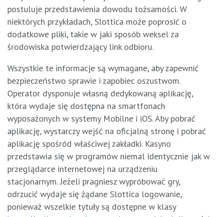
postuluje przedstawienia dowodu tożsamości. W
niektórych przykładach, Slottica może poprosić o
dodatkowe pliki, takie w jaki sposób weksel za
środowiska potwierdzający link odbioru.
Wszystkie te informacje są wymagane, aby zapewnić
bezpieczeństwo sprawie i zapobiec oszustwom.
Operator dysponuje własną dedykowaną aplikację,
która wydaje się dostępna na smartfonach
wyposażonych w systemy Mobilne i iOS. Aby pobrać
aplikację, wystarczy wejść na oficjalną stronę i pobrać
aplikację spośród właściwej zakładki. Kasyno
przedstawia się w programów niemal identycznie jak w
przeglądarce internetowej na urządzeniu
stacjonarnym. Jeżeli pragniesz wypróbować gry,
odrzucić wydaje się żądane Slottica logowanie,
ponieważ wszelkie tytuły są dostępne w klasy