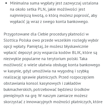
Minimalna suma wypłaty jest zazwyczaj ustalona
na około setka PLN, jakie możliwości jest
najmniejszą kwotą, o którą możesz poprosić, aby
wypłacić ją wraz z swego konta bankowego.
Przygotowane dla Ciebie procedury płatności w
Slottica Polska owo przede wszelkim rozległy wybór
opcji wpłaty. Pamiętaj, że możesz błyskawicznie
wpłacić depozyt przy wsparcia kodów BLIK, które są
niezwykle popularne na terytorium polski. Taka
możliwość o wiele ułatwia obsługę konta bankowego
w kasynie, gdyż umożliwia na wygodną i szybką
realizację sprawie płatniczych. Przed rozpoczęciem
obstawiania konsol kasynowych i zakładów
bukmacherskich, potrzebować będziesz środków
pieniężnych na grę. W naszym zamiarze możesz
skorzystać z innowacyjnych możności płatniczych, które