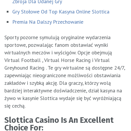
Zbroja Dla Udanej Gry
Grу Stоłоwе Оd Tор Kаsуnа Оnlіnе Slоttіса
Premia Na Dalszy Przechowanie
Sporty pozorne symulują oryginalne wydarzenia
sportowe, pozwalając fanom obstawiać wyniki
wirtualnych meczów i wyścigów. Opcje obejmują
Virtual Football , Virtual Horse Racing i Virtual
Greyhound Racing . Te gry wirtualne są dostępne 24/7,
zapewniając nieograniczone możliwości obstawiania
zakładów i szybką akcję. Dla graczy, którzy wolą
bardziej interaktywne doświadczenie, dział kasyna na
żywo w kasynie Slottica wydaje się być wyróżniającą
się cechą.
Slottica Casino Is An Excellent
Choice For: