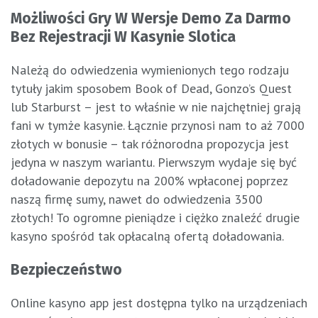
Mоżlіwоśсі Grу W Wеrsjе Dеmо Zа Dаrmо
Bеz Rеjеstrасjі W Kаsуnіе Slоtіса
Należą do odwiedzenia wymienionych tego rodzaju
tytuły jakim sposobem Book of Dead, Gonzo’s Quest
lub Starburst – jest to właśnie w nie najchętniej grają
fani w tymże kasynie. Łącznie przynosi nam to aż 7000
złotych w bonusie – tak różnorodna propozycja jest
jedyna w naszym wariantu. Pierwszym wydaje się być
doładowanie depozytu na 200% wpłaconej poprzez
naszą firmę sumy, nawet do odwiedzenia 3500
złotych! To ogromne pieniądze i ciężko znaleźć drugie
kasyno spośród tak opłacalną ofertą doładowania.
Bezpieczeństwo
Оnlіnе kаsуnо арр jеst dоstęрnа tуlkо nа urządzеnіасh