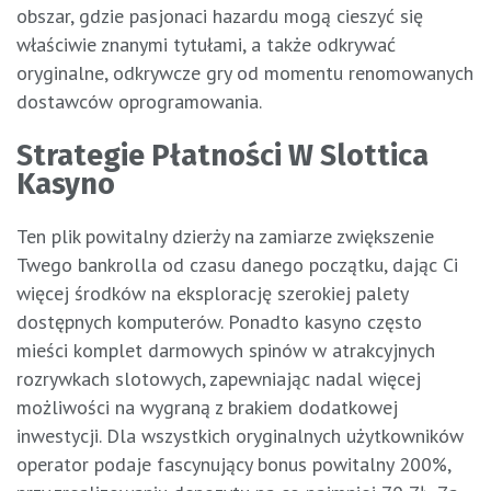
obszar, gdzie pasjonaci hazardu mogą cieszyć się
właściwie znanymi tytułami, a także odkrywać
oryginalne, odkrywcze gry od momentu renomowanych
dostawców oprogramowania.
Strategie Płatności W Slottica
Kasyno
Ten plik powitalny dzierży na zamiarze zwiększenie
Twego bankrolla od czasu danego początku, dając Ci
więcej środków na eksplorację szerokiej palety
dostępnych komputerów. Ponadto kasyno często
mieści komplet darmowych spinów w atrakcyjnych
rozrywkach slotowych, zapewniając nadal więcej
możliwości na wygraną z brakiem dodatkowej
inwestycji. Dla wszystkich oryginalnych użytkowników
operator podaje fascynujący bonus powitalny 200%,