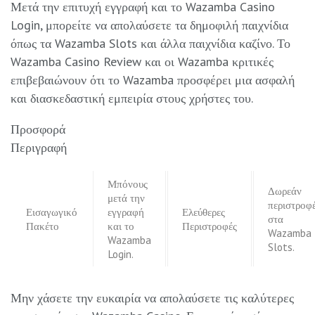
Μετά την επιτυχή εγγραφή και το Wazamba Casino
Login, μπορείτε να απολαύσετε τα δημοφιλή παιχνίδια
όπως τα Wazamba Slots και άλλα παιχνίδια καζίνο. Το
Wazamba Casino Review και οι Wazamba κριτικές
επιβεβαιώνουν ότι το Wazamba προσφέρει μια ασφαλή
και διασκεδαστική εμπειρία στους χρήστες του.
Προσφορά
Περιγραφή
Μπόνους
Δωρεάν
μετά την
περιστροφ
Εισαγωγικό
εγγραφή
Ελεύθερες
στα
Πακέτο
και το
Περιστροφές
Wazamba
Wazamba
Slots.
Login.
Μην χάσετε την ευκαιρία να απολαύσετε τις καλύτερες