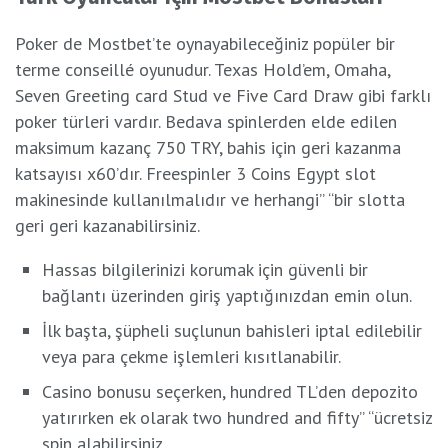
Poker de Mostbet’te oynayabileceğiniz popüler bir
terme conseillé oyunudur. Texas Hold’em, Omaha,
Seven Greeting card Stud ve Five Card Draw gibi farklı
poker türleri vardır. Bedava spinlerden elde edilen
maksimum kazanç 750 TRY, bahis için geri kazanma
katsayısı x60’dır. Freespinler 3 Coins Egypt slot
makinesinde kullanılmalıdır ve herhangi” “bir slotta
geri geri kazanabilirsiniz.
Hassas bilgilerinizi korumak için güvenli bir
bağlantı üzerinden giriş yaptığınızdan emin olun.
İlk başta, şüpheli suçlunun bahisleri iptal edilebilir
veya para çekme işlemleri kısıtlanabilir.
Casino bonusu seçerken, hundred TL’den depozito
yatırırken ek olarak two hundred and fifty” “ücretsiz
spin alabilirsiniz.