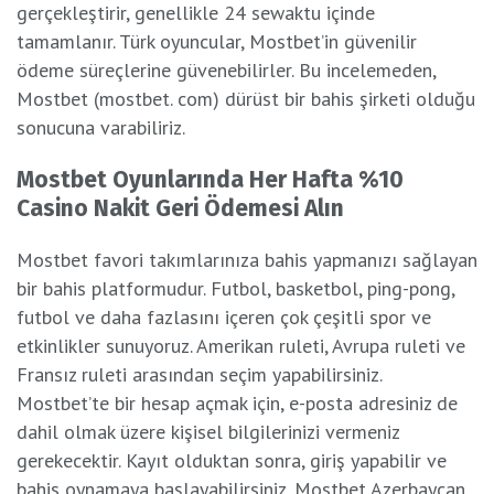
gerçekleştirir, genellikle 24 sewaktu içinde
tamamlanır. Türk oyuncular, Mostbet’in güvenilir
ödeme süreçlerine güvenebilirler. Bu incelemeden,
Mostbet (mostbet. com) dürüst bir bahis şirketi olduğu
sonucuna varabiliriz.
Mostbet Oyunlarında Her Hafta %10
Casino Nakit Geri Ödemesi Alın
Mostbet favori takımlarınıza bahis yapmanızı sağlayan
bir bahis platformudur. Futbol, basketbol, ping-pong,
futbol ve daha fazlasını içeren çok çeşitli spor ve
etkinlikler sunuyoruz. Amerikan ruleti, Avrupa ruleti ve
Fransız ruleti arasından seçim yapabilirsiniz.
Mostbet’te bir hesap açmak için, e-posta adresiniz de
dahil olmak üzere kişisel bilgilerinizi vermeniz
gerekecektir. Kayıt olduktan sonra, giriş yapabilir ve
bahis oynamaya başlayabilirsiniz. Mostbet Azerbaycan