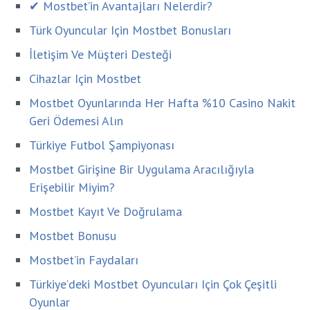
✔ Mostbet’in Avantajları Nelerdir?
Türk Oyuncular Için Mostbet Bonusları
İletişim Ve Müşteri Desteği
Cihazlar Için Mostbet
Mostbet Oyunlarında Her Hafta %10 Casino Nakit
Geri Ödemesi Alın
Türkiye Futbol Şampiyonası
Mostbet Girişine Bir Uygulama Aracılığıyla
Erişebilir Miyim?
Mostbet Kayıt Ve Doğrulama
Mostbet Bonusu
Mostbet’in Faydaları
Türkiye’deki Mostbet Oyuncuları Için Çok Çeşitli
Oyunlar