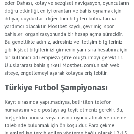
eder. Dahası, kolay ve sezgisel navigasyon, oyuncuların
doğru etkinliği, en iyi oranları ve bahis oynamak için
ihtiyaç duydukları diğer tüm bilgileri bulmalarına
yardımcı olacaktır. Mostbet kaydı, çevrimiçi spor
bahisleri organizasyonunda bir hesap açma sürecidir.
Bu genellikle adınız, adresiniz ve iletişim bilgileriniz
gibi kişisel bilgilerinizi girmenin yanı sıra hesabınız için
bir kullanıcı adı empieza şifre oluşturmayı gerektirir.
Uluslararası bahis şirketi Mostbet. com’un sah web
siteye, engellemeyi aşarak kolayca erişilebilir.
Türkiye Futbol Şampiyonası
Kayıt sırasında yapılmadıysa, belirtilen telefon
numarasını ve e-postayı ag teyit etmeniz gerekir. Bu,
hoşgeldin bonusu veya casino oyunu almak ve ödeme
talebinde bulunmak için ön koşuldur. Para çekme
işlemleri ise tercih edilen yönteme bağlı olarak 12-15