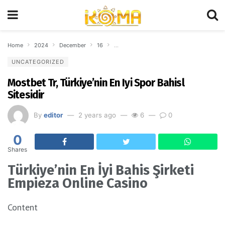
Home
2024
December
16
Mostbet Tr, Türkiye’nin En Iyi Spor Bahisl S
UNCATEGORIZED
Mostbet Tr, Türkiye’nin En Iyi Spor Bahisl
Sitesidir
By
editor
2 years ago
6
0
0
Shares
Türkiye’nin En İyi Bahis Şirketi
Empieza Online Casino
Content