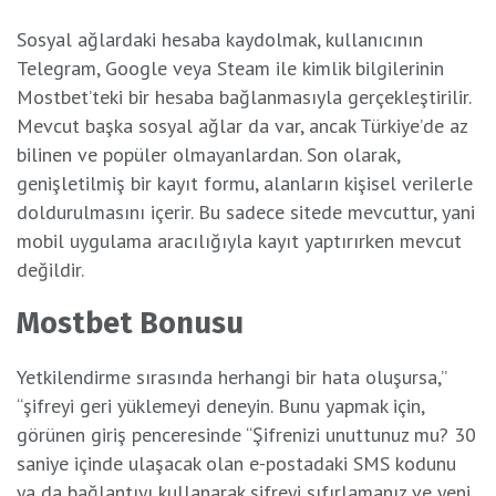
Sosyal ağlardaki hesaba kaydolmak, kullanıcının
Telegram, Google veya Steam ile kimlik bilgilerinin
Mostbet’teki bir hesaba bağlanmasıyla gerçekleştirilir.
Mevcut başka sosyal ağlar da var, ancak Türkiye’de az
bilinen ve popüler olmayanlardan. Son olarak,
genişletilmiş bir kayıt formu, alanların kişisel verilerle
doldurulmasını içerir. Bu sadece sitede mevcuttur, yani
mobil uygulama aracılığıyla kayıt yaptırırken mevcut
değildir.
Mostbet Bonusu
Yetkilendirme sırasında herhangi bir hata oluşursa,”
“şifreyi geri yüklemeyi deneyin. Bunu yapmak için,
görünen giriş penceresinde “Şifrenizi unuttunuz mu? 30
saniye içinde ulaşacak olan e-postadaki SMS kodunu
ya da bağlantıyı kullanarak şifreyi sıfırlamanız ve yeni