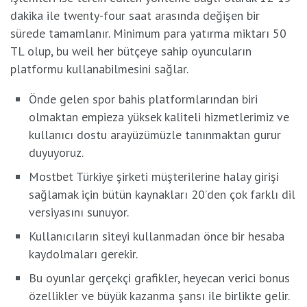
dakika ile twenty-four saat arasında değişen bir
sürede tamamlanır. Minimum para yatırma miktarı 50
TL olup, bu weil her bütçeye sahip oyuncuların
platformu kullanabilmesini sağlar.
Önde gelen spor bahis platformlarından biri
olmaktan empieza yüksek kaliteli hizmetlerimiz ve
kullanıcı dostu arayüzümüzle tanınmaktan gurur
duyuyoruz.
Mostbet Türkiye şirketi müşterilerine halay girişi
sağlamak için bütün kaynakları 20’den çok farklı dil
versiyasını sunuyor.
Kullanıcıların siteyi kullanmadan önce bir hesaba
kaydolmaları gerekir.
Bu oyunlar gerçekçi grafikler, heyecan verici bonus
özellikler ve büyük kazanma şansı ile birlikte gelir.