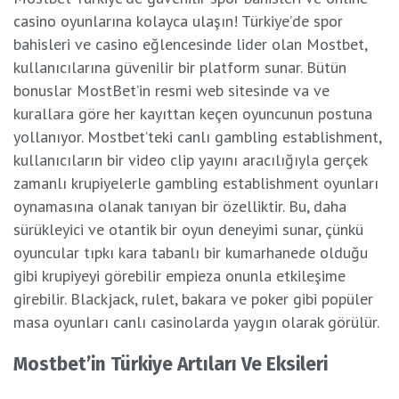
casino oyunlarına kolayca ulaşın! Türkiye’de spor
bahisleri ve casino eğlencesinde lider olan Mostbet,
kullanıcılarına güvenilir bir platform sunar. Bütün
bonuslar MostBet’in resmi web sitesinde va ve
kurallara göre her kayıttan keçen oyuncunun postuna
yollanıyor. Mostbet’teki canlı gambling establishment,
kullanıcıların bir video clip yayını aracılığıyla gerçek
zamanlı krupiyelerle gambling establishment oyunları
oynamasına olanak tanıyan bir özelliktir. Bu, daha
sürükleyici ve otantik bir oyun deneyimi sunar, çünkü
oyuncular tıpkı kara tabanlı bir kumarhanede olduğu
gibi krupiyeyi görebilir empieza onunla etkileşime
girebilir. Blackjack, rulet, bakara ve poker gibi popüler
masa oyunları canlı casinolarda yaygın olarak görülür.
Mostbet’in Türkiye Artıları Ve Eksileri