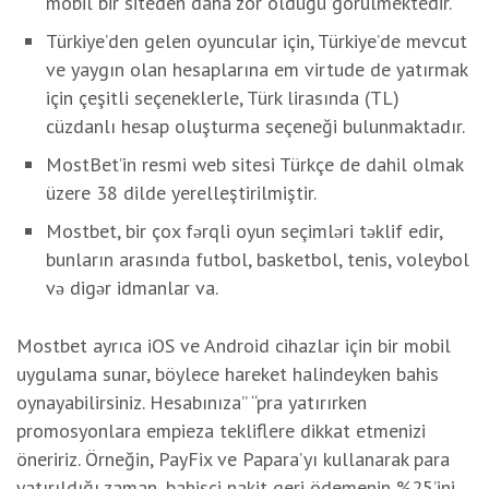
mobil bir siteden daha zor olduğu görülmektedir.
Türkiye’den gelen oyuncular için, Türkiye’de mevcut
ve yaygın olan hesaplarına em virtude de yatırmak
için çeşitli seçeneklerle, Türk lirasında (TL)
cüzdanlı hesap oluşturma seçeneği bulunmaktadır.
MostBet’in resmi web sitesi Türkçe de dahil olmak
üzere 38 dilde yerelleştirilmiştir.
Mostbet, bir çox fərqli oyun seçimləri təklif edir,
bunların arasında futbol, basketbol, tenis, voleybol
və digər idmanlar va.
Mostbet ayrıca iOS ve Android cihazlar için bir mobil
uygulama sunar, böylece hareket halindeyken bahis
oynayabilirsiniz. Hesabınıza” “pra yatırırken
promosyonlara empieza tekliflere dikkat etmenizi
öneririz. Örneğin, PayFix ve Papara’yı kullanarak para
yatırıldığı zaman, bahisçi nakit geri ödemenin %25’ini