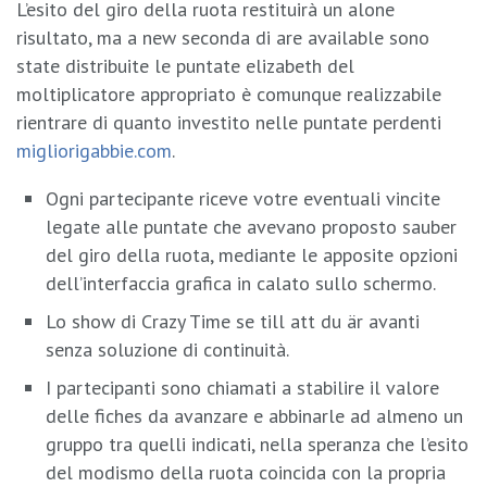
L’esito del giro della ruota restituirà un alone
risultato, ma a new seconda di are available sono
state distribuite le puntate elizabeth del
moltiplicatore appropriato è comunque realizzabile
rientrare di quanto investito nelle puntate perdenti
migliorigabbie.com
.
Ogni partecipante riceve votre eventuali vincite
legate alle puntate che avevano proposto sauber
del giro della ruota, mediante le apposite opzioni
dell’interfaccia grafica in calato sullo schermo.
Lo show di Crazy Time se till att du är avanti
senza soluzione di continuità.
I partecipanti sono chiamati a stabilire il valore
delle fiches da avanzare e abbinarle ad almeno un
gruppo tra quelli indicati, nella speranza che l’esito
del modismo della ruota coincida con la propria