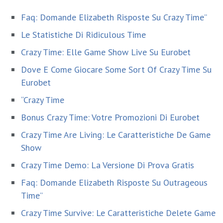
Faq: Domande Elizabeth Risposte Su Crazy Time”
Le Statistiche Di Ridiculous Time
Crazy Time: Elle Game Show Live Su Eurobet
Dove E Come Giocare Some Sort Of Crazy Time Su
Eurobet
“Crazy Time
Bonus Crazy Time: Votre Promozioni Di Eurobet
Crazy Time Are Living: Le Caratteristiche De Game
Show
Crazy Time Demo: La Versione Di Prova Gratis
Faq: Domande Elizabeth Risposte Su Outrageous
Time”
Crazy Time Survive: Le Caratteristiche Delete Game