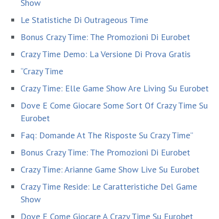
Show
Le Statistiche Di Outrageous Time
Bonus Crazy Time: The Promozioni Di Eurobet
Crazy Time Demo: La Versione Di Prova Gratis
“Crazy Time
Crazy Time: Elle Game Show Are Living Su Eurobet
Dove E Come Giocare Some Sort Of Crazy Time Su
Eurobet
Faq: Domande At The Risposte Su Crazy Time”
Bonus Crazy Time: The Promozioni Di Eurobet
Crazy Time: Arianne Game Show Live Su Eurobet
Crazy Time Reside: Le Caratteristiche Del Game
Show
Dove E Come Giocare A Crazy Time Su Eurobet