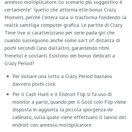
annesso moltiplicatore. Lo scenario più suggestivo è
certamente” “quello che attornia elle bonus Crazy
Moment, perché l’intera sala si trasforma fondendo la
realtà samtliga computer-grafica. Le partite di Crazy
Time live si caratterizzano per serie pada giri che
cuando susseguono anche some sort of distanza di
pochi secondi l’uno dall’altro, garantendo ritmi
frenetici e costanti. Esistono dei bonus dedicati a
Crazy Period?
Per iniziare una lotto a Crazy Period bastano
davvero pochi click.
Per il Cash Hunt e il Endroit Flip si fa uso di
monitor a parte, quando per il Gold coin Flip viene
disposta in aggiunta la piccola sporgenza de
cabinato, sulla quale viene effettuato il lancio del
endroit con annesso moltiplicatore.