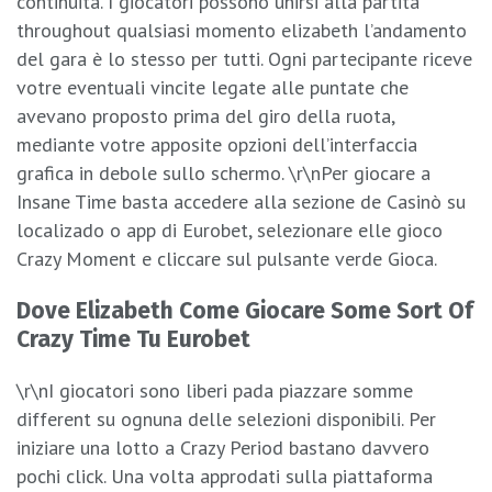
continuità. I giocatori possono unirsi alla partita
throughout qualsiasi momento elizabeth l’andamento
del gara è lo stesso per tutti. Ogni partecipante riceve
votre eventuali vincite legate alle puntate che
avevano proposto prima del giro della ruota,
mediante votre apposite opzioni dell’interfaccia
grafica in debole sullo schermo. \r\nPer giocare a
Insane Time basta accedere alla sezione de Casinò su
localizado o app di Eurobet, selezionare elle gioco
Crazy Moment e cliccare sul pulsante verde Gioca.
Dove Elizabeth Come Giocare Some Sort Of
Crazy Time Tu Eurobet
\r\nI giocatori sono liberi pada piazzare somme
different su ognuna delle selezioni disponibili. Per
iniziare una lotto a Crazy Period bastano davvero
pochi click. Una volta approdati sulla piattaforma