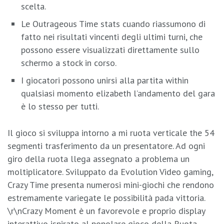
scelta.
Le Outrageous Time stats cuando riassumono di
fatto nei risultati vincenti degli ultimi turni, che
possono essere visualizzati direttamente sullo
schermo a stock in corso.
I giocatori possono unirsi alla partita within
qualsiasi momento elizabeth l’andamento del gara
è lo stesso per tutti.
Il gioco si sviluppa intorno a mi ruota verticale the 54
segmenti trasferimento da un presentatore. Ad ogni
giro della ruota llega assegnato a problema un
moltiplicatore. Sviluppato da Evolution Video gaming,
Crazy Time presenta numerosi mini-giochi che rendono
estremamente variegate le possibilità pada vittoria.
\r\nCrazy Moment è un favorevole e proprio display
interattivo ispirato al popolare gioco della Ruota