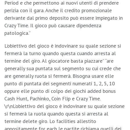
Period e che permettono ai nuovi utenti di prendere
perizia con il gara. Anche il credito promozionale
derivante dal primo deposito può essere impiegato in
Crazy Time. Il gioco può causare dipendenza
patologica.”
L’obiettivo del gioco è indovinare su quale sezione si
fermerà la turno quando questa cuando arresta al
termine del giro. Al giocatore basta piazzare” “are
generally sua puntata sul segmento su cui crede che
are generally ruota si fermerà. Bisogna usare elle
punto di puntata dei segmenti numerati 1, 2, 5, 10
oppure elle punto di colpo dei giochi added bonus
Cash Hunt, Pachinko, Coin Flip e Crazy Time.
\r\nL’obiettivo del gioco è indovinare su quale sezione
si fermerà la ruota quando questa si arresta al
termine delete giro. Lo facilities allestito
appositamente for each le partite richiama quelli dei