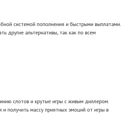
обной системой пополнения и быстрыми выплатами.
ть другие альтернативы, так как по всем
инию слотов и крутые игры с живым диллером.
 и получить массу приятных эмоций от игры в