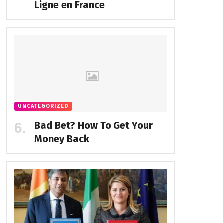
Ligne en France
UNCATEGORIZED
Bad Bet? How To Get Your
Money Back