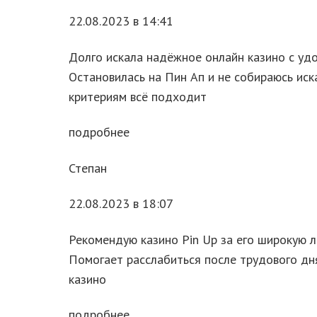
22.08.2023 в 14:41
Долго искала надёжное онлайн казино с уд
Остановилась на Пин Ап и не собираюсь иска
критериям всё подходит
подробнее
Степан
22.08.2023 в 18:07
Рекомендую казино Pin Up за его широкую л
Помогает расслабиться после трудового дня
казино
подробнее