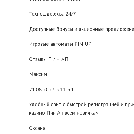
Техподдержка 24/7
Доступные бонусы и акционные предложен
Игровые автоматы PIN UP
Отзывы ПИН АП
Максим
21.08.2023 в 11:34
Удобный сайт с быстрой регистрацией и пр
казино Пин Ап всем новичкам
Оксана