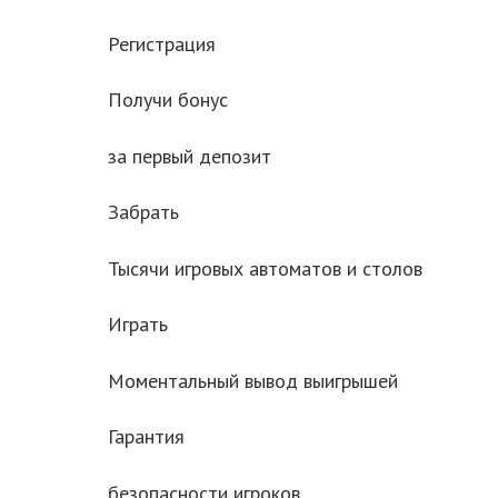
Регистрация
Получи бонус
за первый депозит
Забрать
Тысячи игровых автоматов и столов
Играть
Моментальный вывод выигрышей
Гарантия
безопасности игроков