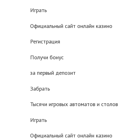
Играть
Официальный сайт онлайн казино
Регистрация
Получи бонус
за первый депозит
Забрать
Тысячи игровых автоматов и столов
Играть
Официальный сайт онлайн казино