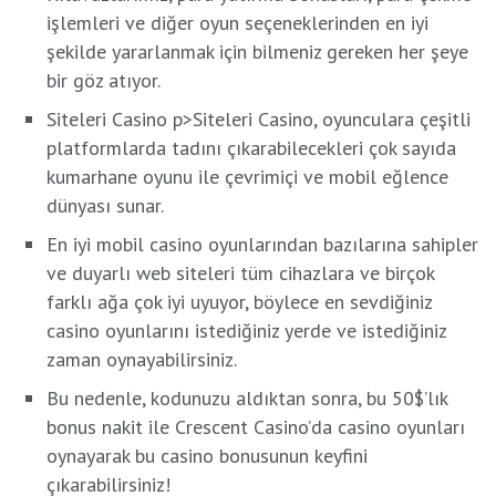
işlemleri ve diğer oyun seçeneklerinden en iyi
şekilde yararlanmak için bilmeniz gereken her şeye
bir göz atıyor.
Siteleri Casino p>Siteleri Casino, oyunculara çeşitli
platformlarda tadını çıkarabilecekleri çok sayıda
kumarhane oyunu ile çevrimiçi ve mobil eğlence
dünyası sunar.
En iyi mobil casino oyunlarından bazılarına sahipler
ve duyarlı web siteleri tüm cihazlara ve birçok
farklı ağa çok iyi uyuyor, böylece en sevdiğiniz
casino oyunlarını istediğiniz yerde ve istediğiniz
zaman oynayabilirsiniz.
Bu nedenle, kodunuzu aldıktan sonra, bu 50$’lık
bonus nakit ile Crescent Casino’da casino oyunları
oynayarak bu casino bonusunun keyfini
çıkarabilirsiniz!