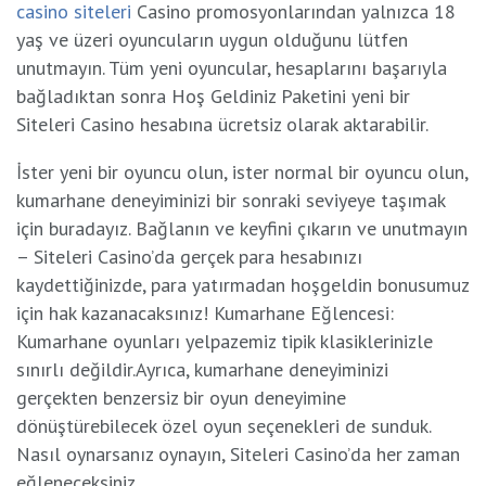
casino siteleri
Casino promosyonlarından yalnızca 18
yaş ve üzeri oyuncuların uygun olduğunu lütfen
unutmayın. Tüm yeni oyuncular, hesaplarını başarıyla
bağladıktan sonra Hoş Geldiniz Paketini yeni bir
Siteleri Casino hesabına ücretsiz olarak aktarabilir.
İster yeni bir oyuncu olun, ister normal bir oyuncu olun,
kumarhane deneyiminizi bir sonraki seviyeye taşımak
için buradayız. Bağlanın ve keyfini çıkarın ve unutmayın
– Siteleri Casino’da gerçek para hesabınızı
kaydettiğinizde, para yatırmadan hoşgeldin bonusumuz
için hak kazanacaksınız! Kumarhane Eğlencesi:
Kumarhane oyunları yelpazemiz tipik klasiklerinizle
sınırlı değildir.Ayrıca, kumarhane deneyiminizi
gerçekten benzersiz bir oyun deneyimine
dönüştürebilecek özel oyun seçenekleri de sunduk.
Nasıl oynarsanız oynayın, Siteleri Casino’da her zaman
eğleneceksiniz.