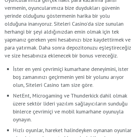
vermenin, oyuncularımıza bize duydukları güvenin
yerinde olduğunu göstermenin harika bir yolu
olduğuna inanıyoruz. Siteleri Casino’da size sunulan
herhangi bir şeyi aldığınızdan emin olmak için tek
yapmanız gereken yeni hesabınızı bize kaydettirmek ve
para yatırmak. Daha sonra depozitonuzu eşleştireceğiz
ve size hesabınıza eklenecek bir bonus vereceğiz.
İster en yeni çevrimiçi kumarhane deneyimini, ister
boş zamanınızı geçirmenin yeni bir yolunu arıyor
olun, Siteleri Casino tam size göre.
NetEnt, Microgaming ve Thunderkick dahil olmak
üzere sektör lideri yazılım sağlayıcıların sunduğu
binlerce çevrimiçi ve mobil kumarhane oyunuyla
oynayın.
Hızlı oyunlar, hareket halindeyken oynanan oyunlar