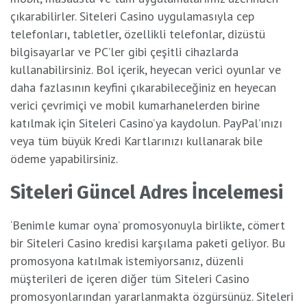
çıkarabilirler. Siteleri Casino uygulamasıyla cep
telefonları, tabletler, özellikli telefonlar, dizüstü
bilgisayarlar ve PC’ler gibi çeşitli cihazlarda
kullanabilirsiniz. Bol içerik, heyecan verici oyunlar ve
daha fazlasının keyfini çıkarabileceğiniz en heyecan
verici çevrimiçi ve mobil kumarhanelerden birine
katılmak için Siteleri Casino’ya kaydolun. PayPal’ınızı
veya tüm büyük Kredi Kartlarınızı kullanarak bile
ödeme yapabilirsiniz.
Siteleri Güncel Adres İncelemesi
‘Benimle kumar oyna’ promosyonuyla birlikte, cömert
bir Siteleri Casino kredisi karşılama paketi geliyor. Bu
promosyona katılmak istemiyorsanız, düzenli
müşterileri de içeren diğer tüm Siteleri Casino
promosyonlarından yararlanmakta özgürsünüz. Siteleri