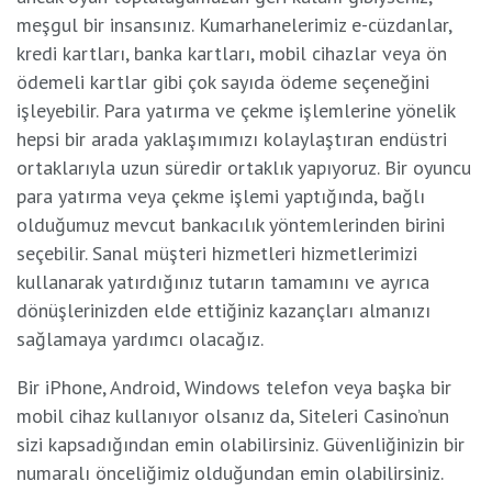
meşgul bir insansınız. Kumarhanelerimiz e-cüzdanlar,
kredi kartları, banka kartları, mobil cihazlar veya ön
ödemeli kartlar gibi çok sayıda ödeme seçeneğini
işleyebilir. Para yatırma ve çekme işlemlerine yönelik
hepsi bir arada yaklaşımımızı kolaylaştıran endüstri
ortaklarıyla uzun süredir ortaklık yapıyoruz. Bir oyuncu
para yatırma veya çekme işlemi yaptığında, bağlı
olduğumuz mevcut bankacılık yöntemlerinden birini
seçebilir. Sanal müşteri hizmetleri hizmetlerimizi
kullanarak yatırdığınız tutarın tamamını ve ayrıca
dönüşlerinizden elde ettiğiniz kazançları almanızı
sağlamaya yardımcı olacağız.
Bir iPhone, Android, Windows telefon veya başka bir
mobil cihaz kullanıyor olsanız da, Siteleri Casino’nun
sizi kapsadığından emin olabilirsiniz. Güvenliğinizin bir
numaralı önceliğimiz olduğundan emin olabilirsiniz.