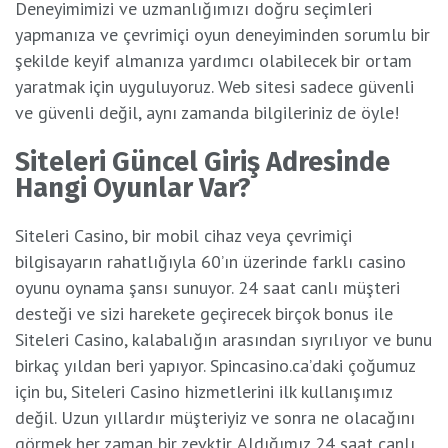
Deneyimimizi ve uzmanlığımızı doğru seçimleri
yapmanıza ve çevrimiçi oyun deneyiminden sorumlu bir
şekilde keyif almanıza yardımcı olabilecek bir ortam
yaratmak için uyguluyoruz. Web sitesi sadece güvenli
ve güvenli değil, aynı zamanda bilgileriniz de öyle!
Siteleri Güncel Giriş Adresinde
Hangi Oyunlar Var?
Siteleri Casino, bir mobil cihaz veya çevrimiçi
bilgisayarın rahatlığıyla 60’ın üzerinde farklı casino
oyunu oynama şansı sunuyor. 24 saat canlı müşteri
desteği ve sizi harekete geçirecek birçok bonus ile
Siteleri Casino, kalabalığın arasından sıyrılıyor ve bunu
birkaç yıldan beri yapıyor. Spincasino.ca’daki çoğumuz
için bu, Siteleri Casino hizmetlerini ilk kullanışımız
değil. Uzun yıllardır müşteriyiz ve sonra ne olacağını
görmek her zaman bir zevktir. Aldığımız 24 saat canlı