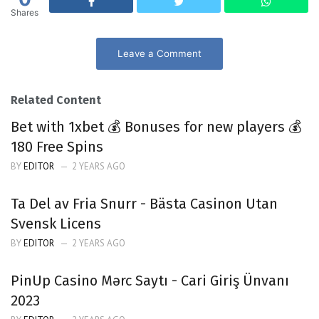
Shares
Leave a Comment
Related Content
Bet with 1xbet 💰 Bonuses for new players 💰
180 Free Spins
BY
EDITOR
2 YEARS AGO
Ta Del av Fria Snurr - Bästa Casinon Utan
Svensk Licens
BY
EDITOR
2 YEARS AGO
PinUp Casino Mərc Saytı - Cari Giriş Ünvanı
2023