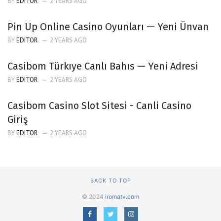
BY
EDITOR
2 YEARS AGO
Pin Up Online Casino Oyunları — Yeni Ünvan
BY
EDITOR
2 YEARS AGO
Casibom Türkıye Canlı Bahıs — Yeni Adresi
BY
EDITOR
2 YEARS AGO
Casibom Casino Slot Sitesi - Canli Casino
Giriş
BY
EDITOR
2 YEARS AGO
BACK TO TOP
© 2024
iromatv.com