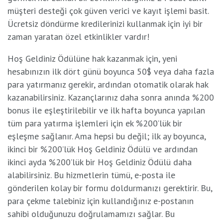
müşteri desteği çok güven verici ve kayıt işlemi basit.
Ücretsiz döndürme kredilerinizi kullanmak için iyi bir
zaman yaratan özel etkinlikler vardır!
Hoş Geldiniz Ödülüne hak kazanmak için, yeni
hesabınızın ilk dört günü boyunca 50$ veya daha fazla
para yatırmanız gerekir, ardından otomatik olarak hak
kazanabilirsiniz. Kazançlarınız daha sonra anında %200
bonus ile eşleştirilebilir ve ilk hafta boyunca yapılan
tüm para yatırma işlemleri için ek %200’lük bir
eşleşme sağlanır. Ama hepsi bu değil; ilk ay boyunca,
ikinci bir %200’lük Hoş Geldiniz Ödülü ve ardından
ikinci ayda %200’lük bir Hoş Geldiniz Ödülü daha
alabilirsiniz. Bu hizmetlerin tümü, e-posta ile
gönderilen kolay bir formu doldurmanızı gerektirir. Bu,
para çekme talebiniz için kullandığınız e-postanın
sahibi olduğunuzu doğrulamamızı sağlar. Bu