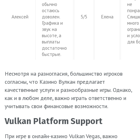
обычно
не
остаюсь
понра
Алексей
доволен.
5/5
Елена
Слиш
Графика и
много
звук на
огран
высоте, а
и усл
выплаты
для б
достаточно
быстрые.
Несмотря на разногласия, большинство игроков
согласны, что Казино Вулкан предлагает
качественные услуги и разнообразные игры. Однако,
как и в любом деле, важно играть ответственно и
учитывать свои финансовые возможности.
Vulkan Platform Support
При игре в онлайн-казино Vulkan Vegas, важно