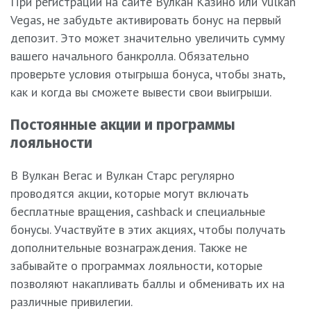
При регистрации на сайте Вулкан Казино или Vulkan
Vegas, не забудьте активировать бонус на первый
депозит. Это может значительно увеличить сумму
вашего начального банкролла. Обязательно
проверьте условия отыгрыша бонуса, чтобы знать,
как и когда вы сможете вывести свои выигрыши.
Постоянные акции и программы
лояльности
В Вулкан Вегас и Вулкан Старс регулярно
проводятся акции, которые могут включать
бесплатные вращения, cashback и специальные
бонусы. Участвуйте в этих акциях, чтобы получать
дополнительные вознаграждения. Также не
забывайте о программах лояльности, которые
позволяют накапливать баллы и обменивать их на
различные привилегии.