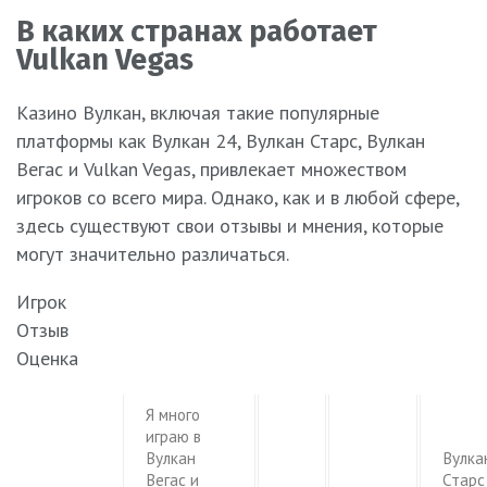
В каких странах работает
Vulkan Vegas
Казино Вулкан, включая такие популярные
платформы как Вулкан 24, Вулкан Старс, Вулкан
Вегас и Vulkan Vegas, привлекает множеством
игроков со всего мира. Однако, как и в любой сфере,
здесь существуют свои отзывы и мнения, которые
могут значительно различаться.
Игрок
Отзыв
Оценка
Я много
играю в
Вулкан
Вулка
Вегас и
Старс