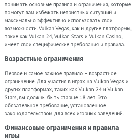
понимать основные правила и ограничения, которые
помогут вам избежать неприятных ситуаций и
максимально эффективно использовать свои
возможности. Vulkan Vegas, как и другие платформы,
такие как Vulkan 24, Vulkan Stars и Vulkan Casino,
имеет свои специфические требования и правила.
Возрастные ограничения
Первое и самое важное правило – возрастное
ограничение. Для участия в играх на Vulkan Vegas и
других платформах, таких как Vulkan 24 и Vulkan
Stars, вы должны быть старше 18 лет. Это
обязательное требование, установленное
законодательством для всех игорных заведений.
Финансовые ограничения и правила
игры