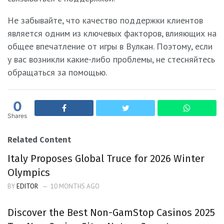
Не забывайте, что качество поддержки клиентов
является одним из ключевых факторов, влияющих на
общее впечатление от игры в Вулкан. Поэтому, если
у вас возникли какие-либо проблемы, не стесняйтесь
обращаться за помощью.
0
Shares
Related Content
Italy Proposes Global Truce for 2026 Winter
Olympics
BY
EDITOR
10 MONTHS AGO
Discover the Best Non-GamStop Casinos 2025