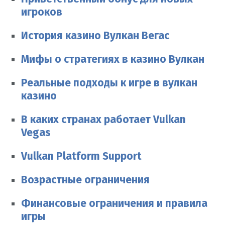
игроков
История казино Вулкан Вегас
Мифы о стратегиях в казино Вулкан
Реальные подходы к игре в вулкан
казино
В каких странах работает Vulkan
Vegas
Vulkan Platform Support
Возрастные ограничения
Финансовые ограничения и правила
игры