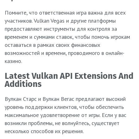
Помните, что ответственная игра важна для всех
участников. Vulkan Vegas и другие платформы
предоставляют инструменты для контроля за
временем и суммами ставок, чтобы помочь игрокам
оставаться в рамках своих финансовых
возможностей и времени, проводимого в онлайн-
казино.
Latest Vulkan API Extensions And
Additions
Вулкан Старс и Вулкан Вегас предлагают высокий
уровень поддержки клиентов, чтобы обеспечить
максимальное удовлетворение от игры. Если у вас
возникли проблемы, не волнуйтесь, существует
несколько способов их решения.