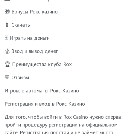
‎🎁 Бонусы Рокс казино
📱 Скачать
🃏 Играть на деньги
💰 Ввод и вывод денег
🏆 Преимущества клуба Rox
💬 Отзывы
Игровые автоматы Рокс Казино
Регистрация и вход в Рокс Казино
Для того, чтобы войти в Rox Casino нужно сперва
пройти процедуру регистрации на официальном
сайте. Регистрация простая и не займет много