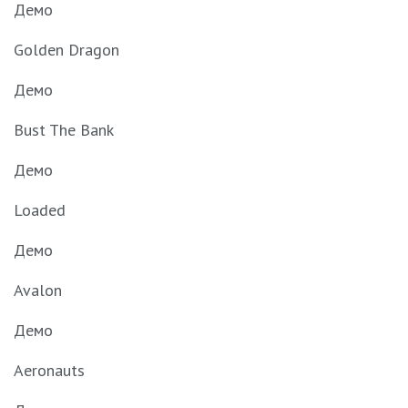
Демо
Golden Dragon
Демо
Bust The Bank
Демо
Loaded
Демо
Avalon
Демо
Aeronauts