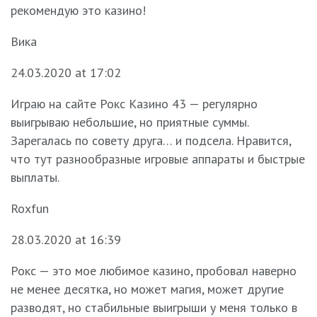
рекомендую это казино!
Вика
24.03.2020 at 17:02
Играю на сайте Рокс Казино 43 — регулярно
выигрываю небольшие, но приятные суммы.
Зарегалась по совету друга… и подсела. Нравится,
что тут разнообразные игровые аппараты и быстрые
выплаты.
Roxfun
28.03.2020 at 16:39
Рокс — это мое любимое казино, пробовал наверно
не менее десятка, но может магия, может другие
разводят, но стабильные выигрыши у меня только в