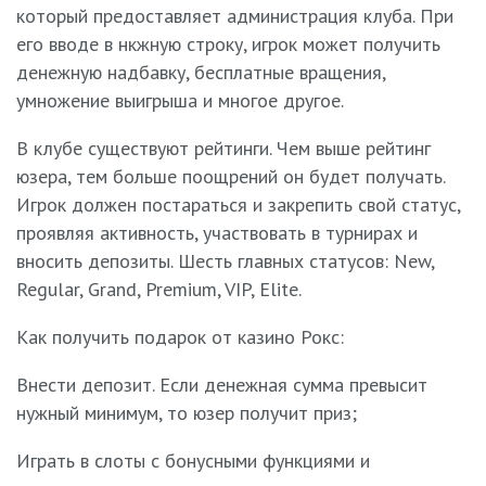
который предоставляет администрация клуба. При
его вводе в нкжную строку, игрок может получить
денежную надбавку, бесплатные вращения,
умножение выигрыша и многое другое.
В клубе существуют рейтинги. Чем выше рейтинг
юзера, тем больше поощрений он будет получать.
Игрок должен постараться и закрепить свой статус,
проявляя активность, участвовать в турнирах и
вносить депозиты. Шесть главных статусов: New,
Regular, Grand, Premium, VIP, Elite.
Как получить подарок от казино Рокс:
Внести депозит. Если денежная сумма превысит
нужный минимум, то юзер получит приз;
Играть в слоты с бонусными функциями и