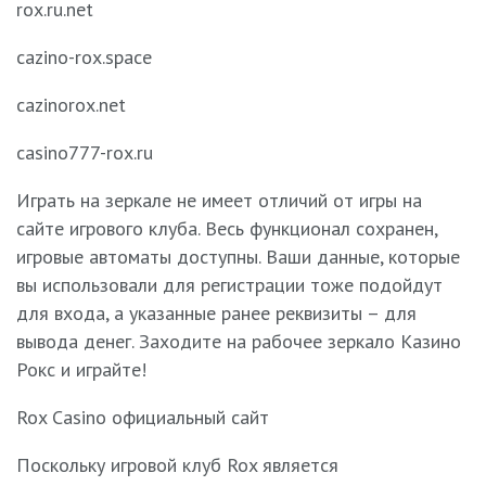
rox.ru.net
cazino-rox.space
cazinorox.net
casino777-rox.ru
Играть на зеркале не имеет отличий от игры на
сайте игрового клуба. Весь функционал сохранен,
игровые автоматы доступны. Ваши данные, которые
вы использовали для регистрации тоже подойдут
для входа, а указанные ранее реквизиты – для
вывода денег. Заходите на рабочее зеркало Казино
Рокс и играйте!
Rox Casino официальный сайт
Поскольку игровой клуб Rox является