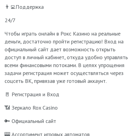
👨‍💻Поддержка
24/7
Чтобы играть онлайн в Рокс Казино на реальные
деньги, достаточно пройти регистрацию! Вход на
официальный сайт дает возможность открыть
доступ в личный кабинет, откуда удобно управлять
всеми финансовыми потоками. В целях упрощения
задачи регистрация может осуществляться через
соцсеть ВК, привязав уже готовый аккаунт.
🚪 Регистрация и Вход
📶 Зеркало Rox Casino
🔑 Официальный сайт
🎰 Асcортимент игровых автоматов