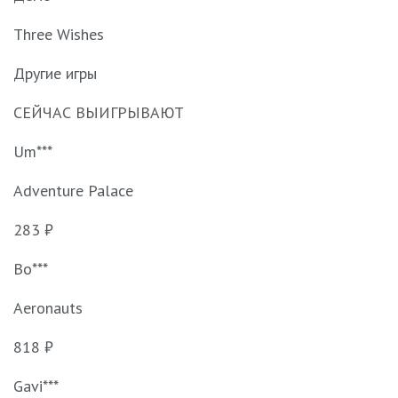
Three Wishes
Другие игры
СЕЙЧАС ВЫИГРЫВАЮТ
Um***
Adventure Palace
283 ₽
Bo***
Aeronauts
818 ₽
Gavi***