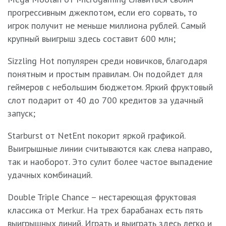
прогрессивным джекпотом, если его сорвать, то
игрок получит не меньше миллиона рублей. Самый
крупный выигрыш здесь составит 600 млн;
Sizzling Hot популярен среди новичков, благодаря
понятным и простым правилам. Он подойдет для
геймеров с небольшим бюджетом. Яркий фруктовый
слот подарит от 40 до 700 кредитов за удачный
запуск;
Starburst от NetEnt покорит яркой графикой.
Выигрышные линии считываются как слева направо,
так и наоборот. Это сулит более частое выпадение
удачных комбинаций.
Double Triple Chance – нестареющая фруктовая
классика от Merkur. На трех барабанах есть пять
выигрышных линий. Играть и выиграть здесь легко и