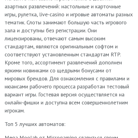
азартных развлечений: настольные и карточные
игры, рулетка, live-casino и игровые автоматы разных
тематик. Слоты занимают большую часть игрового
зала и доступны без регистрации. Они
лицензированы, отвечают самым высоким
стандартам, являются оригинальным софтом и
соответствуют установленным стандартам RTP.
Кроме того, ассортимент развлечений дополнен
яркими новинками со щедрыми бонусами от
мировых брендов. Для ознакомления с правилами и
нюансами рабочего процесса разработан тестовый
вариант игры. Гостевая версия осуществляется на
онлайн-фишки и доступна всем совершеннолетним
игрокам.
Топ 5 лучших автоматов:
Mega Moolah от Microgaming славиться своим