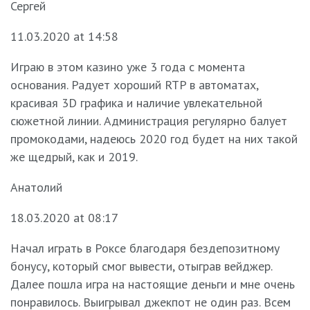
Сергей
11.03.2020 at 14:58
Играю в этом казино уже 3 года с момента
основания. Радует хороший RTP в автоматах,
красивая 3D графика и наличие увлекательной
сюжетной линии. Администрация регулярно балует
промокодами, надеюсь 2020 год будет на них такой
же щедрый, как и 2019.
Анатолий
18.03.2020 at 08:17
Начал играть в Роксе благодаря бездепозитному
бонусу, который смог вывести, отыграв вейджер.
Далее пошла игра на настоящие деньги и мне очень
понравилось. Выигрывал джекпот не один раз. Всем