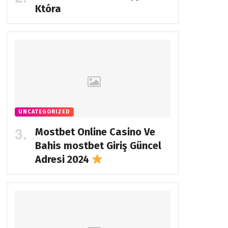
Która
UNCATEGORIZED
Mostbet Online Casino Ve
Bahis
mostbet Giriş Güncel
Adresi 2024