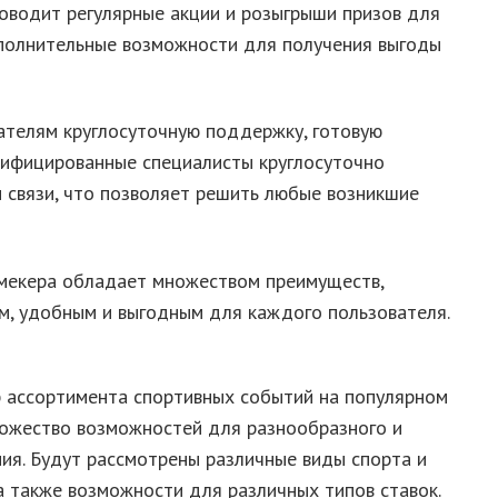
роводит регулярные акции и розыгрыши призов для
ополнительные возможности для получения выгоды
вателям круглосуточную поддержку, готовую
лифицированные специалисты круглосуточно
ы связи, что позволяет решить любые возникшие
укмекера обладает множеством преимуществ,
м, удобным и выгодным для каждого пользователя.
 ассортимента спортивных событий на популярном
множество возможностей для разнообразного и
ия. Будут рассмотрены различные виды спорта и
 а также возможности для различных типов ставок.