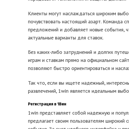
Клиенты могут наслаждаться широким выбор
почувствовать настоящий азарт. Команда с
предложений и добавляет новые события, ч
актуальные варианты для ставок.
Без каких-либо затруднений и долгих путе
играм и ставкам прямо на официальном сайт
позволяют быстро ориентироваться и насла
Так что, если вы ищете надежный, интересны
развлечений, 1win является идеальным выбо
Регистрация в 1Вин
1win представляет собой надежную и попул
предлагает своим пользователям широкий с
события. За счет удобного интерфейса и пр