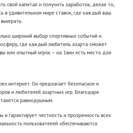
чить свой капитал и получить заработок, делая то,
сь в удивительном мире ставок, где каждый ваш
выиграть.
олько широкий выбор спортивных событий и
мосферу, где каждый любитель азарта сможет
вы или опытный игрок – на 1вин есть место для
рез интернет. Он предлагает безопасное и
ров и любителей азартных игр. Благодаря
станется равнодушным.
 и гарантирует честность и прозрачность всех
иальность пользователей обеспечиваются