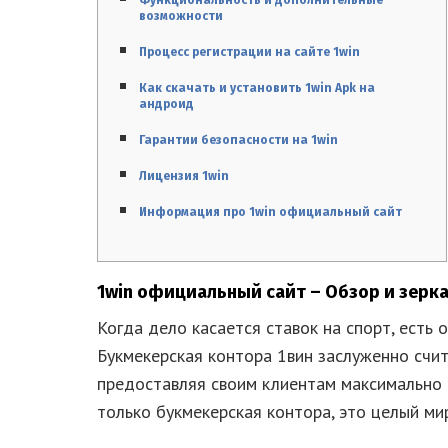
Функциональность и дополнительные
возможности
Процесс регистрации на сайте 1win
Как скачать и установить 1win Apk на
андроид
Гарантии безопасности на 1win
Лицензия 1win
Информация про 1win официальный сайт
1win официальный сайт – Обзор и зерка
Когда дело касается ставок на спорт, есть о
Букмекерская контора 1вин заслуженно счит
предоставляя своим клиентам максимально к
только букмекерская контора, это целый ми