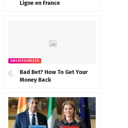
Ligne en France
UNCATEGORIZED
Bad Bet? How To Get Your
Money Back