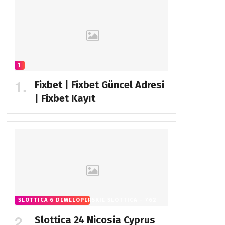
1
Fixbet | Fixbet Güncel Adresi
| Fixbet Kayıt
SLOTTICA 6 DEWELOPERSKIE SLOTTICA - 762
Slottica 24 Nicosia Cyprus