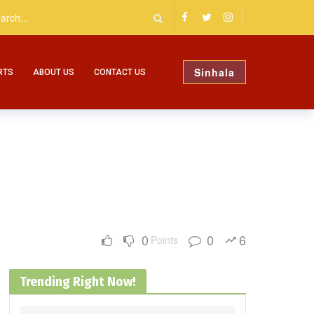
Sinhala
RTS
ABOUT US
CONTACT US
0
0
6
Points
Trending Right Now!