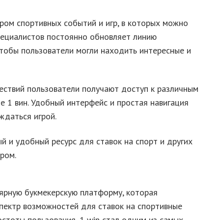
ом спортивных событий и игр, в которых можно
пециалистов постоянно обновляет линию
тобы пользователи могли находить интересные и
шествий пользователи получают доступ к различным
е 1 вин. Удобный интерфейс и простая навигация
ждаться игрой.
й и удобный ресурс для ставок на спорт и других
ром.
ярную букмекерскую платформу, которая
пектр возможностей для ставок на спортивные
остоты пользования, 1 win стал одним из самых