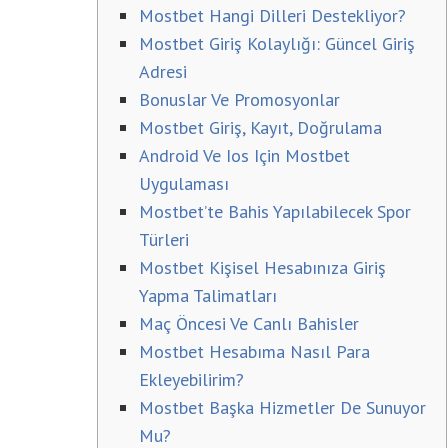
Mostbet Hangi Dilleri Destekliyor?
Mostbet Giriş Kolaylığı: Güncel Giriş
Adresi
Bonuslar Ve Promosyonlar
Mostbet Giriş, Kayıt, Doğrulama
Android Ve Ios Için Mostbet
Uygulaması
Mostbet’te Bahis Yapılabilecek Spor
Türleri
Mostbet Kişisel Hesabınıza Giriş
Yapma Talimatları
Maç Öncesi Ve Canlı Bahisler
Mostbet Hesabıma Nasıl Para
Ekleyebilirim?
Mostbet Başka Hizmetler De Sunuyor
Mu?