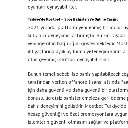
oyunları oynayabilirler.
Türkiye’de Mostbet – Spor Bahisleri Ve Online Casino
2021 yılında, platform yenilenmiş bir mobil u
kullanıcı deneyimini artırmıştır. Bu km taşlar
yeniliğe olan bağlılığını göstermektedir. Mostb
ihtiyaçlarına ayak uydurma yeteneğini kanıtlar
olan çevrimiçi slotları oynayabilirsiniz.
Bunun temel sebebi ise bahis yapılabilecek çeş
tarafından verilen offshore lisansı altında fa
için daha güvenli ve daha güvenli bir platform
bonusu, ücretsiz bahisler empieza geri ödeme
bahis deneyimini geliştirir. Mostbet Türkiye’de
hesap güvenliği ve özel promosyonlara uygunluk 
işlemlerin güvenli olmasını sağlar ve platfor