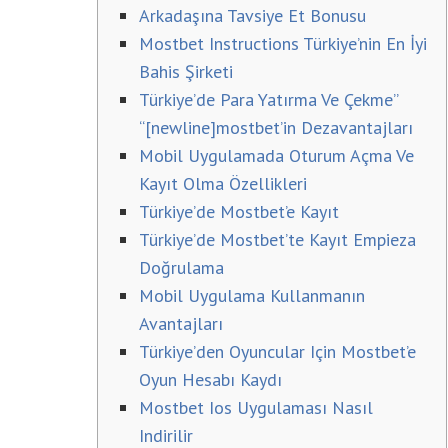
Arkadaşına Tavsiye Et Bonusu
Mostbet Instructions Türkiye’nin En İyi
Bahis Şirketi
Türkiye’de Para Yatırma Ve Çekme”
“[newline]mostbet’in Dezavantajları
Mobil Uygulamada Oturum Açma Ve
Kayıt Olma Özellikleri
Türkiye’de Mostbet’e Kayıt
Türkiye’de Mostbet’te Kayıt Empieza
Doğrulama
Mobil Uygulama Kullanmanın
Avantajları
Türkiye’den Oyuncular Için Mostbet’e
Oyun Hesabı Kaydı
Mostbet Ios Uygulaması Nasıl
Indirilir