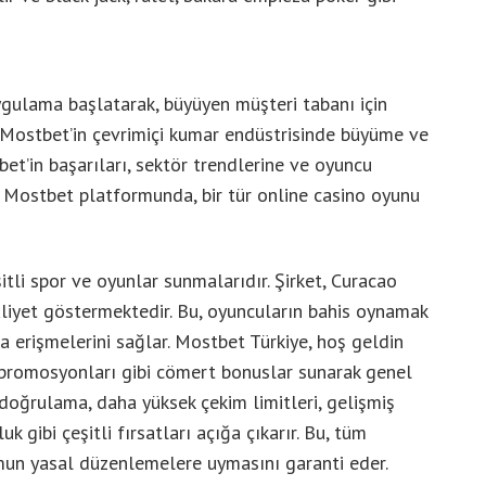
ygulama başlatarak, büyüyen müşteri tabanı için
ı, Mostbet’in çevrimiçi kumar endüstrisinde büyüme ve
et’in başarıları, sektör trendlerine ve oyuncu
. Mostbet platformunda, bir tür online casino oyunu
itli spor ve oyunlar sunmalarıdır. Şirket, Curacao
aliyet göstermektedir. Bu, oyuncuların bahis oynamak
a erişmelerini sağlar. Mostbet Türkiye, hoş geldin
 promosyonları gibi cömert bonuslar sunarak genel
 doğrulama, daha yüksek çekim limitleri, gelişmiş
gibi çeşitli fırsatları açığa çıkarır. Bu, tüm
mun yasal düzenlemelere uymasını garanti eder.