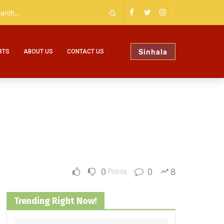
Sinhala
RTS
ABOUT US
CONTACT US
0
0
8
Points
Trending Right Now!