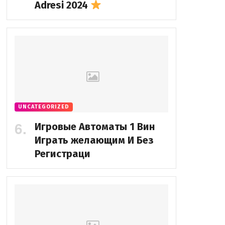
Adresi 2024
UNCATEGORIZED
Игровые Автоматы 1 Вин
Играть желающим И Без
Регистраци