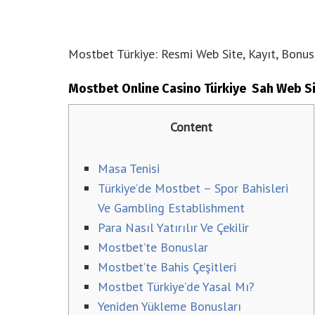
Mostbet Türkiye: Resmi Web Site, Kayıt, Bonus
Mostbet Online Casino Türkiye ️ Sah Web Si
Content
Masa Tenisi
Türkiye’de Mostbet – Spor Bahisleri
Ve Gambling Establishment
Para Nasıl Yatırılır Ve Çekilir
Mostbet’te Bonuslar
Mostbet’te Bahis Çeşitleri
Mostbet Türkiye’de Yasal Mı?
Yeniden Yükleme Bonusları