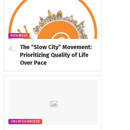
BUSINESS
The “Slow City” Movement:
Prioritizing Quality of Life
Over Pace
UNCATEGORIZED