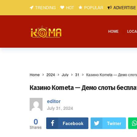
TRENDING
HOT
POPULAR
ADVERTISE
HOME
LOCA
Home
2024
July
31
Казино Kometa — Демо слоты
Казино Kometa — Демо слоты бесплат
editor
July 31, 2024
0
Facebook
Twitter
Shares