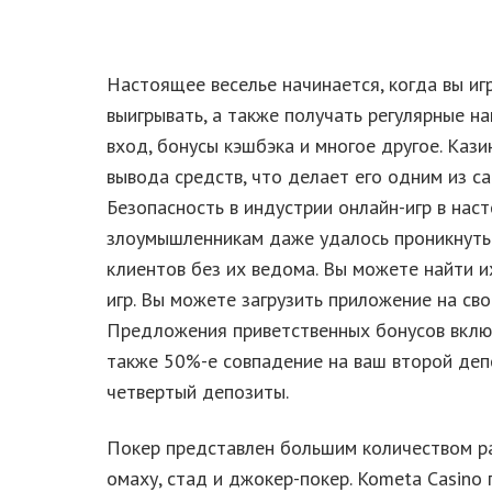
Настоящее веселье начинается, когда вы игр
выигрывать, а также получать регулярные на
вход, бонусы кэшбэка и многое другое. Каз
вывода средств, что делает его одним из с
Безопасность в индустрии онлайн-игр в нас
злоумышленникам даже удалось проникнуть в
клиентов без их ведома. Вы можете найти и
игр. Вы можете загрузить приложение на св
Предложения приветственных бонусов вклю
также 50%-е совпадение на ваш второй деп
четвертый депозиты.
Покер представлен большим количеством ра
омаху, стад и джокер-покер. Kometa Casino