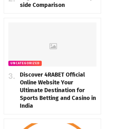
side Comparison
UNCATEGORIZED
Discover 4RABET Official
Online Website Your
Ultimate Destination for
Sports Betting and Casino in
India