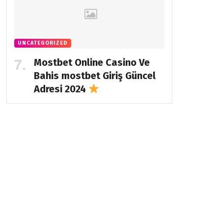
UNCATEGORIZED
Mostbet Online Casino Ve
Bahis
mostbet Giriş Güncel
Adresi 2024