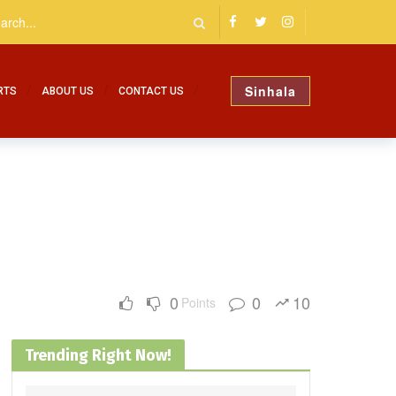
Sinhala
RTS
ABOUT US
CONTACT US
0
0
10
Points
Trending Right Now!