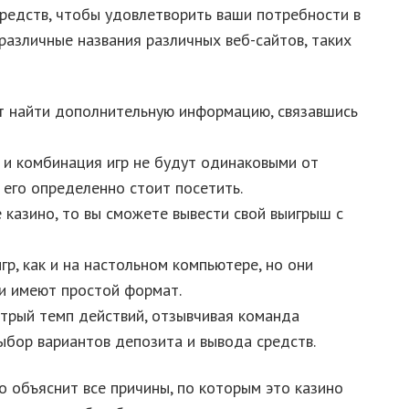
редств, чтобы удовлетворить ваши потребности в
различные названия различных веб-сайтов, таких
ут найти дополнительную информацию, связавшись
о и комбинация игр не будут одинаковыми от
 его определенно стоит посетить.
 казино, то вы сможете вывести свой выигрыш с
р, как и на настольном компьютере, но они
и имеют простой формат.
стрый темп действий, отзывчивая команда
ыбор вариантов депозита и вывода средств.
o объяснит все причины, по которым это казино