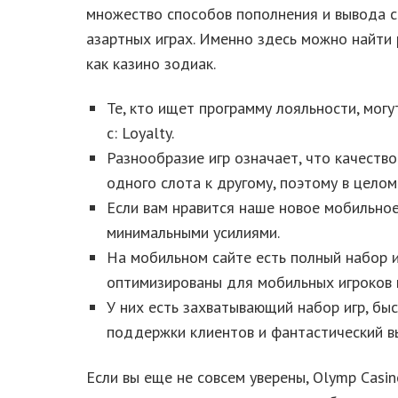
множество способов пополнения и вывода с
азартных играх. Именно здесь можно найти 
как казино зодиак.
Те, кто ищет программу лояльности, мог
с: Loyalty.
Разнообразие игр означает, что качеств
одного слота к другому, поэтому в целом
Если вам нравится наше новое мобильное
минимальными усилиями.
На мобильном сайте есть полный набор иг
оптимизированы для мобильных игроков 
У них есть захватывающий набор игр, бы
поддержки клиентов и фантастический в
Если вы еще не совсем уверены, Olymp Casin