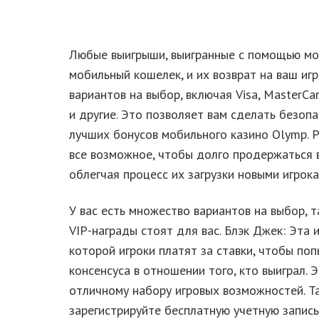
Любые выигрыши, выигранные с помощью моб
мобильный кошелек, и их возврат на ваш игр
вариантов на выбор, включая Visa, MasterCard
и другие. Это позволяет вам сделать безоп
лучших бонусов мобильного казино Olymp. 
все возможное, чтобы долго продержаться в
облегчая процесс их загрузки новыми игрока
У вас есть множество вариантов на выбор, 
VIP-награды стоят для вас. Блэк Джек: Эта 
которой игроки платят за ставки, чтобы по
консенсуса в отношении того, кто выиграл. 
отличному набору игровых возможностей. Та
зарегистрируйте бесплатную учетную запись 