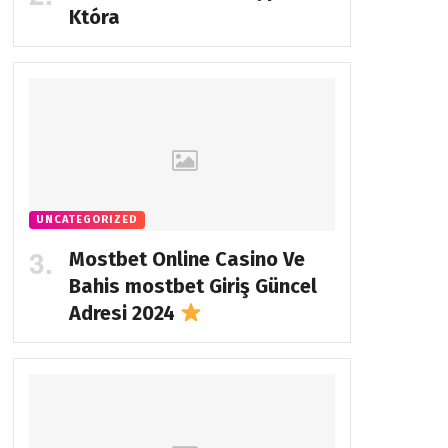
Która
UNCATEGORIZED
Mostbet Online Casino Ve
Bahis
mostbet Giriş Güncel
Adresi 2024