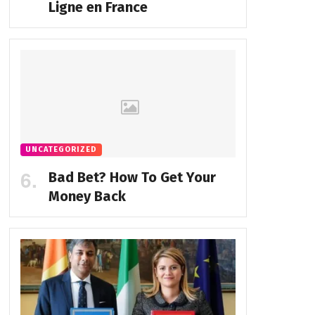
Ligne en France
UNCATEGORIZED
Bad Bet? How To Get Your
Money Back