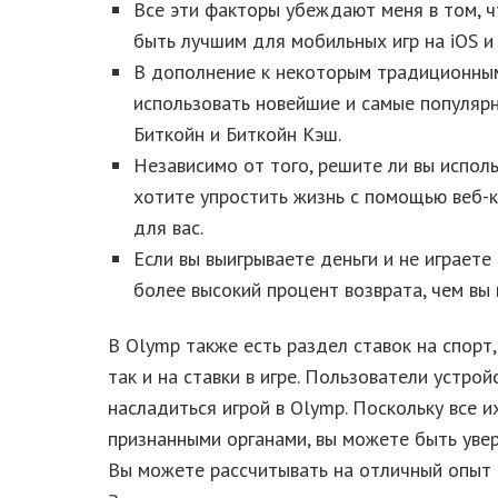
Все эти факторы убеждают меня в том, 
быть лучшим для мобильных игр на iOS и 
В дополнение к некоторым традиционным
использовать новейшие и самые популярн
Биткойн и Биткойн Кэш.
Независимо от того, решите ли вы испол
хотите упростить жизнь с помощью веб-к
для вас.
Если вы выигрываете деньги и не играете
более высокий процент возврата, чем вы
В Olymp также есть раздел ставок на спорт,
так и на ставки в игре. Пользователи устро
насладиться игрой в Olymp. Поскольку все 
признанными органами, вы можете быть увер
Вы можете рассчитывать на отличный опыт 