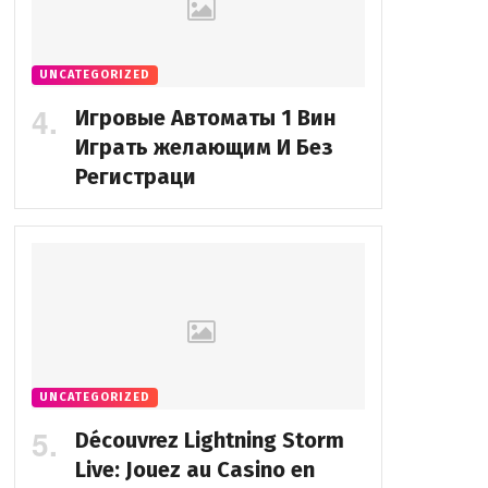
UNCATEGORIZED
Игровые Автоматы 1 Вин
Играть желающим И Без
Регистраци
UNCATEGORIZED
Découvrez Lightning Storm
Live: Jouez au Casino en