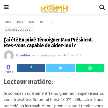
Home
2024
June
30
J’ai été En privé Témoigner Mon Président. Ête
UNCATEGORIZED
J’ai été En privé Témoigner Mon Président.
Êtes-vous capable de Aidez-moi ?
By
editor
2 years ago
1
0
0
Shares
Lecteur matière:
Je sommes secrètement témoigner mon superviseur où
vous travaillez. Selon lui il est 100% célibataire. Nous
procédé un incroyable tout premier grand rendez-vous.