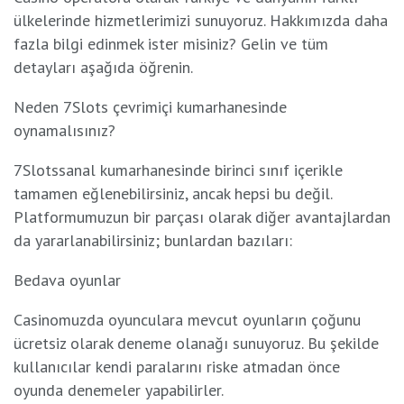
ülkelerinde hizmetlerimizi sunuyoruz. Hakkımızda daha
fazla bilgi edinmek ister misiniz? Gelin ve tüm
detayları aşağıda öğrenin.
Neden 7Slots çevrimiçi kumarhanesinde
oynamalısınız?
7Slotssanal kumarhanesinde birinci sınıf içerikle
tamamen eğlenebilirsiniz, ancak hepsi bu değil.
Platformumuzun bir parçası olarak diğer avantajlardan
da yararlanabilirsiniz; bunlardan bazıları:
Bedava oyunlar
Casinomuzda oyunculara mevcut oyunların çoğunu
ücretsiz olarak deneme olanağı sunuyoruz. Bu şekilde
kullanıcılar kendi paralarını riske atmadan önce
oyunda denemeler yapabilirler.