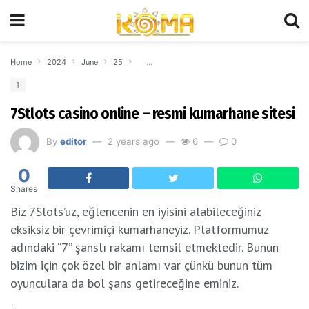
Home
2024
June
25
7Stlots casino online – resmi kumarhane sitesi
1
7Stlots casino online – resmi kumarhane sitesi
By
editor
2 years ago
6
0
0
Shares
Biz 7Slots’uz, eğlencenin en iyisini alabileceğiniz
eksiksiz bir çevrimiçi kumarhaneyiz. Platformumuz
adındaki “7” şanslı rakamı temsil etmektedir. Bunun
bizim için çok özel bir anlamı var çünkü bunun tüm
oyunculara da bol şans getireceğine eminiz.