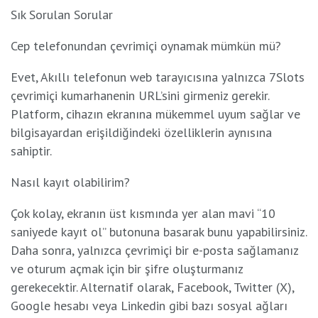
Sık Sorulan Sorular
Cep telefonundan çevrimiçi oynamak mümkün mü?
Evet, Akıllı telefonun web tarayıcısına yalnızca 7Slots
çevrimiçi kumarhanenin URL’sini girmeniz gerekir.
Platform, cihazın ekranına mükemmel uyum sağlar ve
bilgisayardan erişildiğindeki özelliklerin aynısına
sahiptir.
Nasıl kayıt olabilirim?
Çok kolay, ekranın üst kısmında yer alan mavi “10
saniyede kayıt ol” butonuna basarak bunu yapabilirsiniz.
Daha sonra, yalnızca çevrimiçi bir e-posta sağlamanız
ve oturum açmak için bir şifre oluşturmanız
gerekecektir. Alternatif olarak, Facebook, Twitter (X),
Google hesabı veya Linkedin gibi bazı sosyal ağları