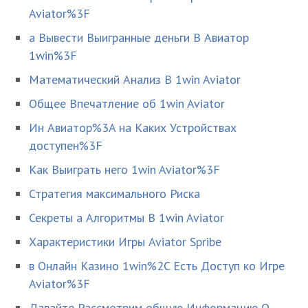
Aviator%3F
а Вывести Выигранные деньги В Авиатор
1win%3F
Математический Анализ В 1win Aviator
Общее Впечатление об 1win Aviator
Ин Авиатор%3A на Каких Устройствах
доступен%3F
Как Выиграть него 1win Aviator%3F
Стратегия максимального Риска
Секреты а Алгоритмы В 1win Aviator
Характеристики Игры Aviator Spribe
в Онлайн Казино 1win%2C Есть Доступ ко Игре
Aviator%3F
Давайте Рассмотрим общую Информацию О