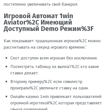
постепенно увеличивать свой банкрол.
Игровой Автомат 1win
Aviator%2C Имеющий
Доступный Demo Режим%3F
Как показывает традиционная игроков%2C можно
рассчитывать на секунд игрового времени.”
Слот доступен всем игрокам без исключения.
Посмотреть таблицу их выплат%2C кто какие
ставки делает.
Второму примеру%2C если севилестр
проиграли%2C увеличьте ставку на один.
Онлайн-казино 1win привлекает пользователей
огромной игротекой%2C которая представляет
свыше развлечений.