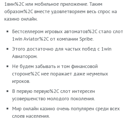
1вин%2C или мобильное приложение. Таким
образом%2C вместе удовлетворяем весь спрос на
казино онлайн.
Бестселлером игровых автоматов%2C стало слот
1win Aviator%2C от компании Spribe.
Этого достаточно для частых побед с 1win
Авиатором.
Не будем забывать и том финансовой
стороне%2C нее поражает даже неумелых
игроков.
В первую первую%2C слот интересен
усовершенство молодого поколения.
Мир онлайн казино очень популярен среди всех
слоев населения.