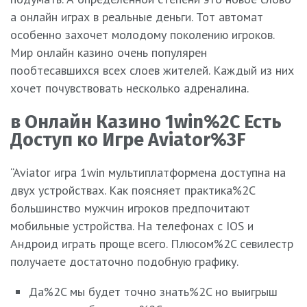
а онлайн играх в реальные деньги. Тот автомат
особенно захочет молодому поколению игроков.
Мир онлайн казино очень популярен
пообтесавшихся всех слоев жителей. Каждый из них
хочет почувствовать несколько адреналина.
в Онлайн Казино 1win%2C Есть
Доступ ко Игре Aviator%3F
“Aviator игра 1win мультиплатформена доступна на
двух устройствах. Как поясняет практика%2C
большинство мужчин игроков предпочитают
мобильные устройства. На телефонах с IOS и
Андроид играть проще всего. Плюсом%2C севилестр
получаете достаточно подобную графику.
Да%2C мы будет точно знать%2C но выигрыш