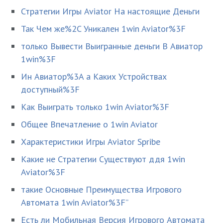
Стратегии Игры Aviator На настоящие Деньги
Так Чем же%2C Уникален 1win Aviator%3F
только Вывести Выигранные деньги В Авиатор
1win%3F
Ин Авиатор%3A а Каких Устройствах
доступный%3F
Как Выиграть только 1win Aviator%3F
Общее Впечатление о 1win Aviator
Характеристики Игры Aviator Spribe
Какие не Стратегии Существуют ддя 1win
Aviator%3F
такие Основные Преимущества Игрового
Автомата 1win Aviator%3F”
Есть ли Мобильная Версия Игрового Автомата