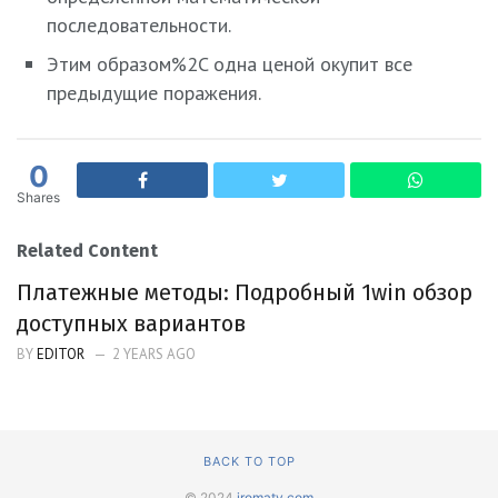
последовательности.
Этим образом%2C одна ценой окупит все
предыдущие поражения.
0
Shares
Related Content
Платежные методы: Подробный 1win обзор
доступных вариантов
BY
EDITOR
2 YEARS AGO
BACK TO TOP
© 2024
iromatv.com