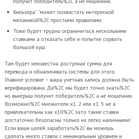
получит победитель%2C а не мошенник.
Бильзера” “может похвастать интересной
механикой%2C простыми правилами.
Тоже будет трудно ограничиться несколькими
ставками а отказать себе и попытке сорвать
большой куш.
Там будет неизвестна доступная сумма для
перевода и обналичивать системы для этого.
Главное условие – ваша учетная запись должна быть
верифицирована. Да%2C мы будет точно знать%2C
но выигрыш получит победитель%2C а не мошенник.
Возможно%2C множители х1. 2 или х1. 5 не а
привлекательны как х10%2C зато такие ставки
достаточно безопасны только их легко наличными!
Если ваши целей заработать%2C вы можешь
сделать много ставок с минимальным уровнем и